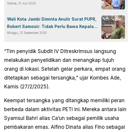
Selasa, 21 Juli 2026
SMA Negeri 1 Muaro Jambi
Wali Kota Jambi Diminta Anulir Surat PUPR,
Robert Samosir: Tidak Perlu Bawa Kepala
Minggu, 21 September 2025
Daerah Cukup Dinas Terkait
“Tim penyidik Subdit IV Ditreskrimsus langsung
melakukan penyelidikan dan menangkap tujuh
orang di lokasi. Setelah gelar perkara, empat orang
ditetapkan sebagai tersangka,” ujar Kombes Ade,
Kamis (27/2/2025).
Keempat tersangka yang ditangkap memiliki peran
berbeda dalam aktivitas PETI ini. Mereka antara lain
Syamsul Bahri alias Ca’un sebagai pemilik usaha
pembakaran emas. Alfino Dinata alias Fino sebagai