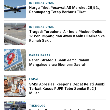
INTERNASIONAL
2 jam yang lalu
Harga Tiket Pesawat AS Meroket 26,5%,
Penumpang Tetap Berburu Tiket
INTERNASIONAL
3 jam yang lalu
Tragedi Turbulensi Air India Phuket-Delhi:
17 Penumpang dan Awak Kabin Dilarikan ke
Rumah Sakit
KABAR PASAR
4 jam yang lalu
Peran Strategis Bank Jambi dalam
Mengakselerasi Ekonomi Daerah
LOKAL
15 jam yang lalu
SMSI Apresiasi Respons Cepat Kejati Jambi
Terkait Kasus PUPR Tebo Senilai Rp2,1
Miliar
TEKNOLOGI
20 jam yang lalu