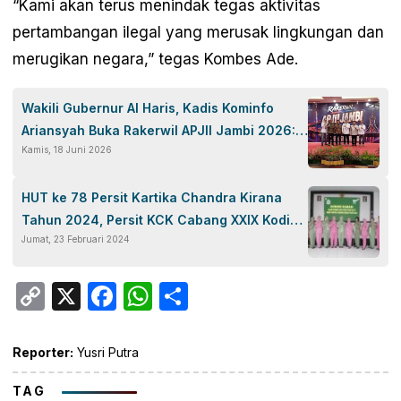
“Kami akan terus menindak tegas aktivitas
pertambangan ilegal yang merusak lingkungan dan
merugikan negara,” tegas Kombes Ade.
Wakili Gubernur Al Haris, Kadis Kominfo
Ariansyah Buka Rakerwil APJII Jambi 2026:
Kamis, 18 Juni 2026
Internet Murah Harus Sampai ke Desa
HUT ke 78 Persit Kartika Chandra Kirana
Tahun 2024, Persit KCK Cabang XXIX Kodim
Jumat, 23 Februari 2024
0619/Pwk Gelar Donor Darah
Copy
X
Facebook
WhatsApp
Share
Link
Reporter:
Yusri Putra
TAG