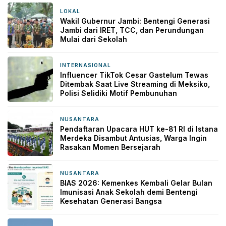
LOKAL
35 menit yang lalu
Wakil Gubernur Jambi: Bentengi Generasi
Jambi dari IRET, TCC, dan Perundungan
Mulai dari Sekolah
INTERNASIONAL
1 jam yang lalu
Influencer TikTok Cesar Gastelum Tewas
Ditembak Saat Live Streaming di Meksiko,
Polisi Selidiki Motif Pembunuhan
NUSANTARA
1 jam yang lalu
Pendaftaran Upacara HUT ke-81 RI di Istana
Merdeka Disambut Antusias, Warga Ingin
Rasakan Momen Bersejarah
NUSANTARA
2 jam yang lalu
BIAS 2026: Kemenkes Kembali Gelar Bulan
Imunisasi Anak Sekolah demi Bentengi
Kesehatan Generasi Bangsa