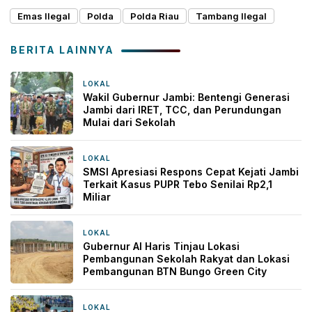
Emas Ilegal
Polda
Polda Riau
Tambang Ilegal
BERITA LAINNYA
LOKAL
35 menit yang lalu
Wakil Gubernur Jambi: Bentengi Generasi
Jambi dari IRET, TCC, dan Perundungan
Mulai dari Sekolah
LOKAL
15 jam yang lalu
SMSI Apresiasi Respons Cepat Kejati Jambi
Terkait Kasus PUPR Tebo Senilai Rp2,1
Miliar
LOKAL
20 jam yang lalu
Gubernur Al Haris Tinjau Lokasi
Pembangunan Sekolah Rakyat dan Lokasi
Pembangunan BTN Bungo Green City
LOKAL
24 jam yang lalu