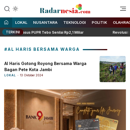
Enak Dibaca
Radarnesia
LOKAL
NUSANTARA
TEKNOLOGI
POLITIK
OLAHRA
TERKINI
erkait Kasus PUPR Tebo Senilai Rp2,1 Miliar
Revolusi Keam
#AL HARIS BERSAMA WARGA
Al Haris Gotong Royong Bersama Warga
Bagan Pete Kota Jambi
LOKAL
13 Oktober 2024