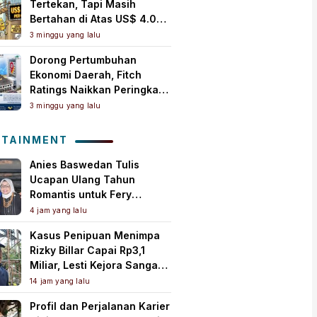
Tertekan, Tapi Masih
Bertahan di Atas US$ 4.000
per Ons Troi
3 minggu yang lalu
Dorong Pertumbuhan
Ekonomi Daerah, Fitch
Ratings Naikkan Peringkat
Bank Jambi Jadi ‘A+(idn)’
3 minggu yang lalu
dengan Outlook Stabil
OTAINMENT
Anies Baswedan Tulis
Ucapan Ulang Tahun
Romantis untuk Fery
Farhati, Ungkap Syukur
4 jam yang lalu
Perjalanan Panjang
Kasus Penipuan Menimpa
Bersama
Rizky Billar Capai Rp3,1
Miliar, Lesti Kejora Sangat
Kesal
14 jam yang lalu
Profil dan Perjalanan Karier