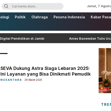
Jumat, 7 Agust
ologi
Politik
Olahraga
Pesona Indonesia
Kabar Pasa
Pendidikan di Jambi
Anies Baswedan Tulis Ucapan Ul
SEVA Dukung Astra Siaga Lebaran 2025:
Ini Layanan yang Bisa Dinikmati Pemudik
NUSANTARA
28 Maret 2025
TRE