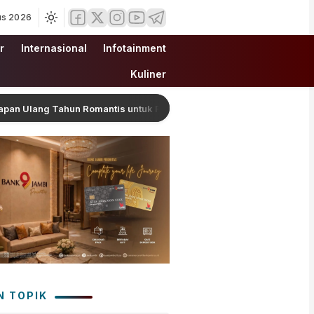
us 2026
r
Internasional
Infotainment
Kuliner
ang Tahun Romantis untuk Fery Farhati, Ungkap Syukur Perjalanan 
N TOPIK