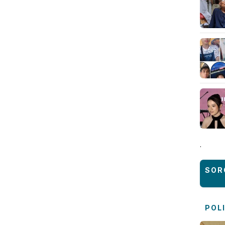
.
SOR
POL