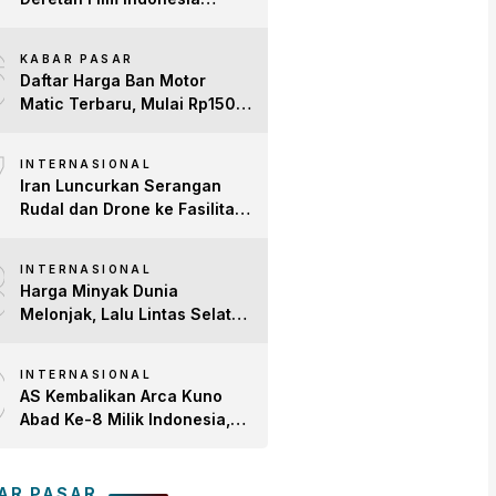
Terbaru 2026 yang Banjir
6
Bintang dan Dobrak Pasar
KABAR PASAR
Global
Daftar Harga Ban Motor
Matic Terbaru, Mulai Rp150
Ribuan!
7
INTERNASIONAL
Iran Luncurkan Serangan
Rudal dan Drone ke Fasilitas
AS di Teluk, Ancam Tutup
8
Selat Hormuz
INTERNASIONAL
Harga Minyak Dunia
Melonjak, Lalu Lintas Selat
Hormuz Anjlok 83% Imbas
9
Konflik AS-Iran
INTERNASIONAL
AS Kembalikan Arca Kuno
Abad Ke-8 Milik Indonesia,
Patung Buddha
Avalokiteshvara Tiba di
Tanah Air
AR PASAR