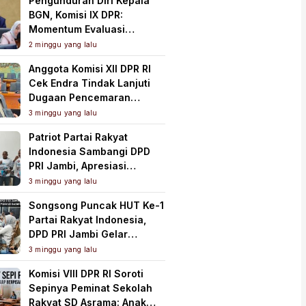
Pengunduran Diri Kepala
BGN, Komisi IX DPR:
Momentum Evaluasi
Menyeluruh Program MBG
2 minggu yang lalu
Anggota Komisi XII DPR RI
Cek Endra Tindak Lanjuti
Dugaan Pencemaran
Lingkungan PT Samudera
3 minggu yang lalu
Mahkota Mas
Patriot Partai Rakyat
Indonesia Sambangi DPD
PRI Jambi, Apresiasi
Kesiapan dan Dukung Asta
3 minggu yang lalu
Cita Presiden
Songsong Puncak HUT Ke-1
Partai Rakyat Indonesia,
DPD PRI Jambi Gelar
Perkenalan Pengurus dan
3 minggu yang lalu
Pererat Soliditas
Komisi VIII DPR RI Soroti
Sepinya Peminat Sekolah
Rakyat SD Asrama: Anak