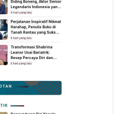
Diding Boneng, Aktor Senior
Legendaris Indonesia yang
Meninggal Dunia
4 hari yang lalu
Perjalanan Inspiratif Nikmat
Harahap, Penulis Buku di
Tanah Rantau yang Sukses
Lewat Karya Best Seller
5 hari yang lalu
Transformasi Shabrina
Leanor Usai Bariatrik:
Resep Percaya Diri dan
Rahasia Body Shaping
5 hari yang lalu
Tampil Standout
OTAN
ITIK