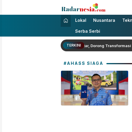
Radarnesia
Enak Dibaca
Lokal
Nusantara
Tekn
Serba Serbi
TERKINI
 RI Luncurkan Aplikasi Bungo Pintar, Dorong Transformasi Digital 
#AHASS SIAGA