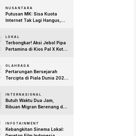
NUSANTARA
Putusan MK: Sisa Kuota
Internet Tak Lagi Hangus,
Operator Wajib Sediakan
2
Layanan Tetap Aktif!
LOKAL
Terbongkar! Aksi Jebol Pipa
Pertamina di Kios Pal X Kota
Jambi Digerebek
3
OLAHRAGA
Pertarungan Bersejarah
Tercipta di Piala Dunia 2026:
Empat Penguasa Ranking
4
FIFA Saling Jegal
INTERNASIONAL
Butuh Waktu Dua Jam,
Ribuan Migran Berenang dari
Maroko ke Spanyol
5
INFOTAINMENT
Kebangkitan Sinema Lokal:
Deretan Film Indonesia