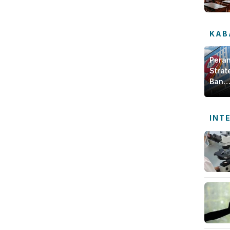
KAB
Pera
Strat
Bank
Jamb
dala
Meng
INT
Ekon
Daer