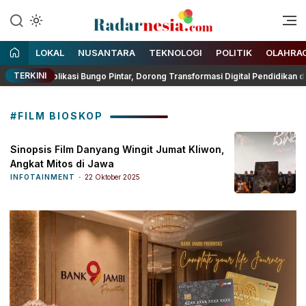
Enak Dibaca
Radarnesia
LOKAL
NUSANTARA
TEKNOLOGI
POLITIK
OLAHRA
TERKINI
kan Aplikasi Bungo Pintar, Dorong Transformasi Digital Pendidikan di Ja
#FILM BIOSKOP
Sinopsis Film Danyang Wingit Jumat Kliwon,
Angkat Mitos di Jawa
INFOTAINMENT
22 Oktober 2025