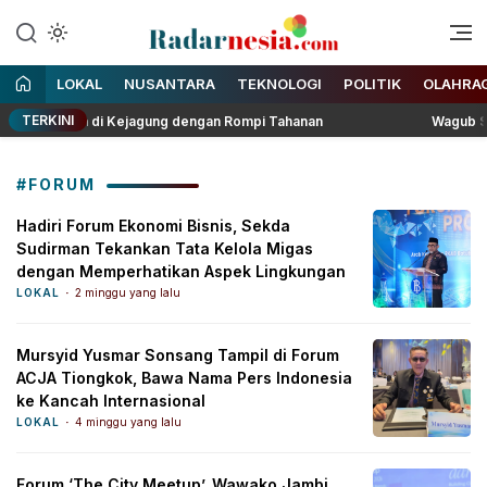
Enak Dibaca
Radarnesia
LOKAL
NUSANTARA
TEKNOLOGI
POLITIK
OLAHRA
TERKINI
meriksaan di Kejagung dengan Rompi Tahanan
Wagub Sani B
#FORUM
Hadiri Forum Ekonomi Bisnis, Sekda
Sudirman Tekankan Tata Kelola Migas
dengan Memperhatikan Aspek Lingkungan
LOKAL
2 minggu yang lalu
Mursyid Yusmar Sonsang Tampil di Forum
ACJA Tiongkok, Bawa Nama Pers Indonesia
ke Kancah Internasional
LOKAL
4 minggu yang lalu
Forum ‘The City Meetup’, Wawako Jambi