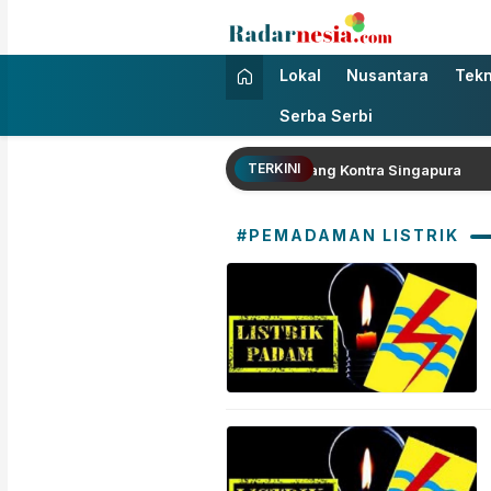
Radarnesia
Enak Dibaca
Lokal
Nusantara
Tekn
Serba Serbi
TERKINI
 Lolos Semifinal Piala AFF Usai Imbang Kontra Singapura
#PEMADAMAN LISTRIK