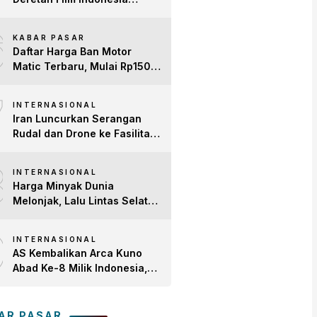
Terbaru 2026 yang Banjir
6
Bintang dan Dobrak Pasar
KABAR PASAR
Global
Daftar Harga Ban Motor
Matic Terbaru, Mulai Rp150
Ribuan!
7
INTERNASIONAL
Iran Luncurkan Serangan
Rudal dan Drone ke Fasilitas
AS di Teluk, Ancam Tutup
8
Selat Hormuz
INTERNASIONAL
Harga Minyak Dunia
Melonjak, Lalu Lintas Selat
Hormuz Anjlok 83% Imbas
9
Konflik AS-Iran
INTERNASIONAL
AS Kembalikan Arca Kuno
Abad Ke-8 Milik Indonesia,
Patung Buddha
Avalokiteshvara Tiba di
Tanah Air
AR PASAR