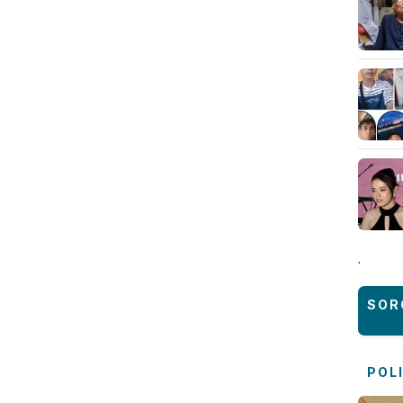
.
SOR
POL