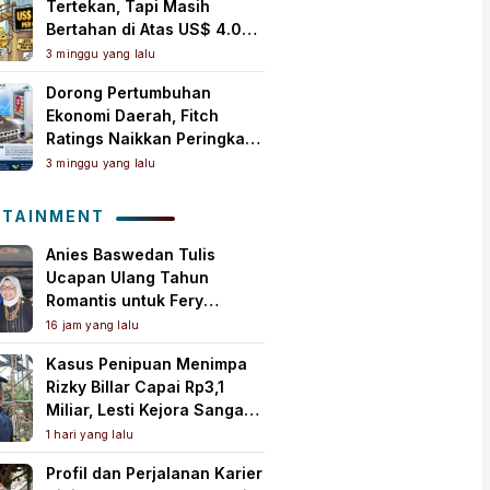
Tertekan, Tapi Masih
Bertahan di Atas US$ 4.000
per Ons Troi
3 minggu yang lalu
Dorong Pertumbuhan
Ekonomi Daerah, Fitch
Ratings Naikkan Peringkat
Bank Jambi Jadi ‘A+(idn)’
3 minggu yang lalu
dengan Outlook Stabil
OTAINMENT
Anies Baswedan Tulis
Ucapan Ulang Tahun
Romantis untuk Fery
Farhati, Ungkap Syukur
16 jam yang lalu
Perjalanan Panjang
Kasus Penipuan Menimpa
Bersama
Rizky Billar Capai Rp3,1
Miliar, Lesti Kejora Sangat
Kesal
1 hari yang lalu
Profil dan Perjalanan Karier