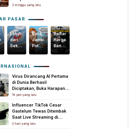
Masih Butuh Dekat Orang
3 minggu yang lalu
Tua
AR PASAR
n
Lebih
Bank
Daftar
Harga
egis
dari
Jambi
Harga
Emas
Sekadar
Potensial
Ban
Dunia
i
Bisnis,
Garap
Motor
Tertekan,
m
Yuk
Pembiayaan
Matic
Tapi
akselerasi
Intip
KUR
Terbaru,
Masih
ERNASIONAL
omi
Bagaimana
PMI,
Mulai
Bertahan
ah
Bank
Mesin
Rp150
di
Virus Dirancang AI Pertama
Jambi
Baru
Ribuan!
Atas
di Dunia Berhasil
Menebar
Pertumbuhan
US$
Diciptakan, Buka Harapan
Kebaikan
Ekonomi
4.000
Pengobatan Baru Sekaligus
16 jam yang lalu
untuk
Daerah
per
Picu Kekhawatiran
Influencer TikTok Cesar
Masyarakat!
Ons
Gastelum Tewas Ditembak
Troi
Saat Live Streaming di
Meksiko, Polisi Selidiki
2 hari yang lalu