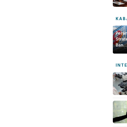
KAB
Pera
Strat
Bank
Jamb
dala
Meng
INT
Ekon
Daer