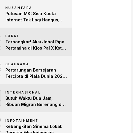
NUSANTARA
Putusan MK: Sisa Kuota
Internet Tak Lagi Hangus,
Operator Wajib Sediakan
2
Layanan Tetap Aktif!
LOKAL
Terbongkar! Aksi Jebol Pipa
Pertamina di Kios Pal X Kota
Jambi Digerebek
3
OLAHRAGA
Pertarungan Bersejarah
Tercipta di Piala Dunia 2026:
Empat Penguasa Ranking
4
FIFA Saling Jegal
INTERNASIONAL
Butuh Waktu Dua Jam,
Ribuan Migran Berenang dari
Maroko ke Spanyol
5
INFOTAINMENT
Kebangkitan Sinema Lokal:
Deretan Film Indonesia