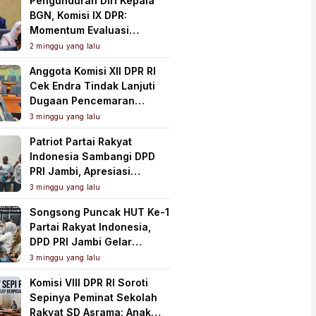
Pengunduran Diri Kepala
BGN, Komisi IX DPR:
Momentum Evaluasi
Menyeluruh Program MBG
2 minggu yang lalu
Anggota Komisi XII DPR RI
Cek Endra Tindak Lanjuti
Dugaan Pencemaran
Lingkungan PT Samudera
3 minggu yang lalu
Mahkota Mas
Patriot Partai Rakyat
Indonesia Sambangi DPD
PRI Jambi, Apresiasi
Kesiapan dan Dukung Asta
3 minggu yang lalu
Cita Presiden
Songsong Puncak HUT Ke-1
Partai Rakyat Indonesia,
DPD PRI Jambi Gelar
Perkenalan Pengurus dan
3 minggu yang lalu
Pererat Soliditas
Komisi VIII DPR RI Soroti
Sepinya Peminat Sekolah
Rakyat SD Asrama: Anak