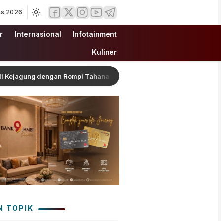
us 2026
r
Internasional
Infotainment
Kuliner
gung dengan Rompi Tahanan
Wagub Sani Bersama Wamen
N TOPIK