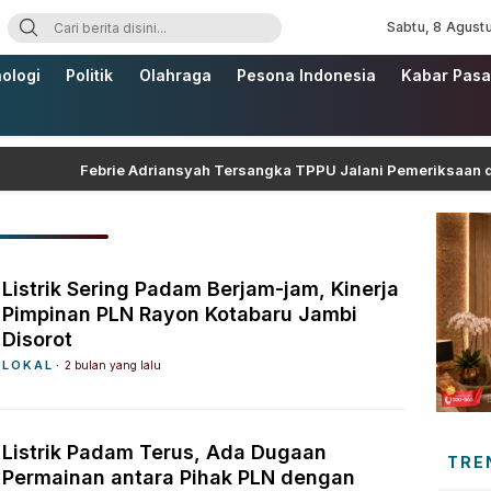
Sabtu, 8 Agust
ologi
Politik
Olahraga
Pesona Indonesia
Kabar Pasa
Febrie Adriansyah Tersangka TPPU Jalani Pemeriksaan di Keja
Listrik Sering Padam Berjam-jam, Kinerja
Pimpinan PLN Rayon Kotabaru Jambi
Disorot
LOKAL
2 bulan yang lalu
Listrik Padam Terus, Ada Dugaan
TRE
Permainan antara Pihak PLN dengan