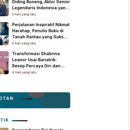
Diding Boneng, Aktor Senior
Legendaris Indonesia yang
Meninggal Dunia
5 hari yang lalu
Perjalanan Inspiratif Nikmat
Harahap, Penulis Buku di
Tanah Rantau yang Sukses
Lewat Karya Best Seller
5 hari yang lalu
Transformasi Shabrina
Leanor Usai Bariatrik:
Resep Percaya Diri dan
Rahasia Body Shaping
6 hari yang lalu
Tampil Standout
OTAN
ITIK