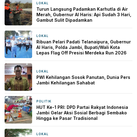
LOKAL
5 jam yang lalu
Turun Langsung Padamkan Karhutla di Air
Merah, Gubernur Al Haris: Api Sudah 3 Hari,
Gambut Sulit Dipadamkan
LOKAL
5 jam yang lalu
Ribuan Pelari Padati Telanaipura, Gubernur
Al Haris, Polda Jambi, Bupati/Wali Kota
Lepas Flag Off Presisi Merdeka Run 2026
LOKAL
8 jam yang lalu
PWI Kehilangan Sosok Panutan, Dunia Pers
Jambi Kehilangan Sahabat
POLITIK
1 hari yang lalu
HUT Ke-1 PRI: DPD Partai Rakyat Indonesia
Jambi Gelar Aksi Sosial Berbagi Sembako
Hingga ke Pasar Tradisional
LOKAL
2 hari yang lalu