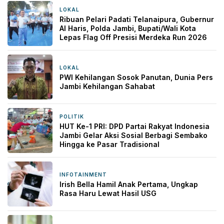
LOKAL
5 jam yang lalu
Ribuan Pelari Padati Telanaipura, Gubernur
Al Haris, Polda Jambi, Bupati/Wali Kota
Lepas Flag Off Presisi Merdeka Run 2026
LOKAL
8 jam yang lalu
PWI Kehilangan Sosok Panutan, Dunia Pers
Jambi Kehilangan Sahabat
POLITIK
1 hari yang lalu
HUT Ke-1 PRI: DPD Partai Rakyat Indonesia
Jambi Gelar Aksi Sosial Berbagi Sembako
Hingga ke Pasar Tradisional
INFOTAINMENT
1 hari yang lalu
Irish Bella Hamil Anak Pertama, Ungkap
Rasa Haru Lewat Hasil USG