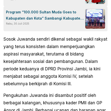
Program “100.000 Sultan Muda Goes to
Kabupaten dan Kota” Sambangi Kabupaten
Rabu, 30 Juli 2025
Musi Rawas
Sosok Juwanda sendiri dikenal sebagai wakil rakyat
yang terus konsisten dalam memperjuangkan
aspirasi masyarakat, terutama di bidang
kesejahteraan sosial dan pembangunan. Dalam
periode keduanya di DPRD Provinsi Jambi, ia kini
menjabat sebagai anggota Komisi IV, setelah
sebelumnya berkiprah di Komisi III.
Pengukuhan Juwanda ini disambut positif oleh
berbagai kalangan, khususnya kader PMII dan GP
Ansor di Jambi. Berbagai ucapan dan harapan agar