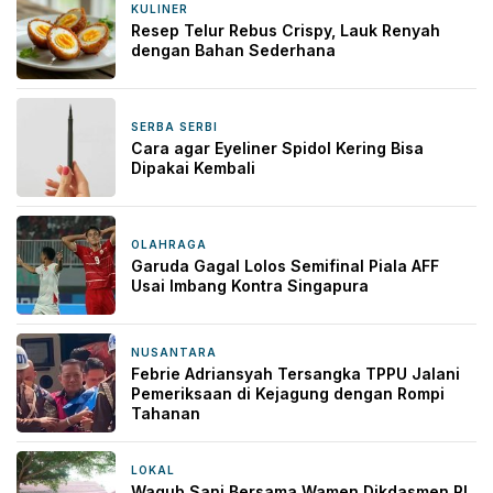
KULINER
1 hari yang lalu
Resep Telur Rebus Crispy, Lauk Renyah
dengan Bahan Sederhana
SERBA SERBI
1 hari yang lalu
Cara agar Eyeliner Spidol Kering Bisa
Dipakai Kembali
OLAHRAGA
2 hari yang lalu
Garuda Gagal Lolos Semifinal Piala AFF
Usai Imbang Kontra Singapura
NUSANTARA
2 hari yang lalu
Febrie Adriansyah Tersangka TPPU Jalani
Pemeriksaan di Kejagung dengan Rompi
Tahanan
LOKAL
2 hari yang lalu
Wagub Sani Bersama Wamen Dikdasmen RI