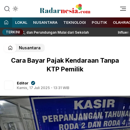
Enak Dibaca
Radarnesia
LOKAL
NUSANTARA
TEKNOLOGI
POLITIK
OLAHRA
TERKINI
T, TCC, dan Perundungan Mulai dari Sekolah
Influencer Tik
Nusantara
Cara Bayar Pajak Kendaraan Tanpa
KTP Pemilik
Editor
Kamis, 17 Juli 2025 - 13:31 WIB