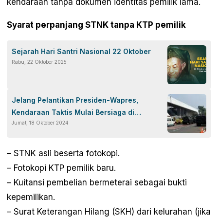
kendaraan tanpa dokumen identitas pemilik lama.
Syarat perpanjang STNK tanpa KTP pemilik
Sejarah Hari Santri Nasional 22 Oktober
Rabu, 22 Oktober 2025
Jelang Pelantikan Presiden-Wapres,
Kendaraan Taktis Mulai Bersiaga di
Jumat, 18 Oktober 2024
Kompleks MPR
– STNK asli beserta fotokopi.
– Fotokopi KTP pemilik baru.
– Kuitansi pembelian bermeterai sebagai bukti
kepemilikan.
– Surat Keterangan Hilang (SKH) dari kelurahan (jika