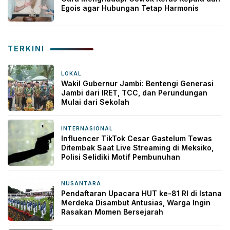
Egois agar Hubungan Tetap Harmonis
TERKINI
LOKAL
3 menit yang lalu
Wakil Gubernur Jambi: Bentengi Generasi
Jambi dari IRET, TCC, dan Perundungan
Mulai dari Sekolah
INTERNASIONAL
33 menit yang lalu
Influencer TikTok Cesar Gastelum Tewas
Ditembak Saat Live Streaming di Meksiko,
Polisi Selidiki Motif Pembunuhan
NUSANTARA
49 menit yang lalu
Pendaftaran Upacara HUT ke-81 RI di Istana
Merdeka Disambut Antusias, Warga Ingin
Rasakan Momen Bersejarah