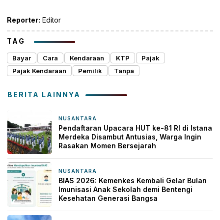
Link
Reporter:
Editor
TAG
Bayar
Cara
Kendaraan
KTP
Pajak
Pajak Kendaraan
Pemilik
Tanpa
BERITA LAINNYA
NUSANTARA
49 menit yang lalu
Pendaftaran Upacara HUT ke-81 RI di Istana
Merdeka Disambut Antusias, Warga Ingin
Rasakan Momen Bersejarah
NUSANTARA
1 jam yang lalu
BIAS 2026: Kemenkes Kembali Gelar Bulan
Imunisasi Anak Sekolah demi Bentengi
Kesehatan Generasi Bangsa