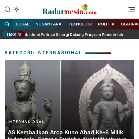
Enak Dibaca
Radarnesia
LOKAL
NUSANTARA
TEKNOLOGI
POLITIK
OLAHRA
TERKINI
nsi Jambi demi Perkuat Sinergi Dukung Program Pemerintah
KATEGORI: INTERNASIONAL
INTERNASIONAL
AS Kembalikan Arca Kuno Abad Ke-8 Milik