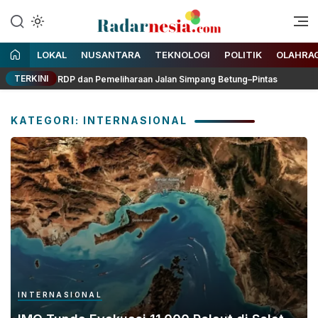
Enak Dibaca
Radarnesia
LOKAL
NUSANTARA
TEKNOLOGI
POLITIK
OLAHRA
TERKINI
Siapkan RDP dan Pemeliharaan Jalan Simpang Betung–Pintas
KATEGORI: INTERNASIONAL
INTERNASIONAL