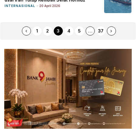
INTERNASIONAL
20 April 2026
1
2
3
4
5
…
37