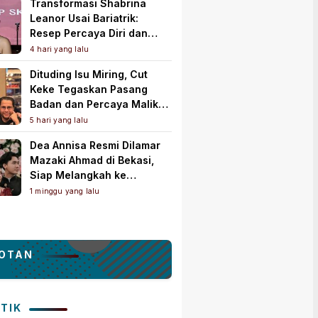
Transformasi Shabrina
Leanor Usai Bariatrik:
Resep Percaya Diri dan
Rahasia Body Shaping
4 hari yang lalu
Tampil Standout
Dituding Isu Miring, Cut
Keke Tegaskan Pasang
Badan dan Percaya Malik
Bawazier
5 hari yang lalu
Dea Annisa Resmi Dilamar
Mazaki Ahmad di Bekasi,
Siap Melangkah ke
Pelaminan
1 minggu yang lalu
OTAN
ITIK