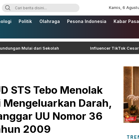
Kamis, 6 Agust
ologi
Politik
Olahraga
Pesona Indonesia
Kabar Pasa
an Mulai dari Sekolah
Influencer TikTok Cesar Gastel
D STS Tebo Menolak
i Mengeluarkan Darah,
langgar UU Nomor 36
ahun 2009
TRE