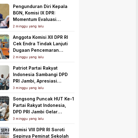
Pengunduran Diri Kepala
BGN, Komisi IX DPR:
Momentum Evaluasi
Menyeluruh Program MBG
2 minggu yang lalu
Anggota Komisi XII DPR RI
Cek Endra Tindak Lanjuti
Dugaan Pencemaran
Lingkungan PT Samudera
2 minggu yang lalu
Mahkota Mas
Patriot Partai Rakyat
Indonesia Sambangi DPD
PRI Jambi, Apresiasi
Kesiapan dan Dukung Asta
3 minggu yang lalu
Cita Presiden
Songsong Puncak HUT Ke-1
Partai Rakyat Indonesia,
DPD PRI Jambi Gelar
Perkenalan Pengurus dan
3 minggu yang lalu
Pererat Soliditas
Komisi VIII DPR RI Soroti
Sepinya Peminat Sekolah