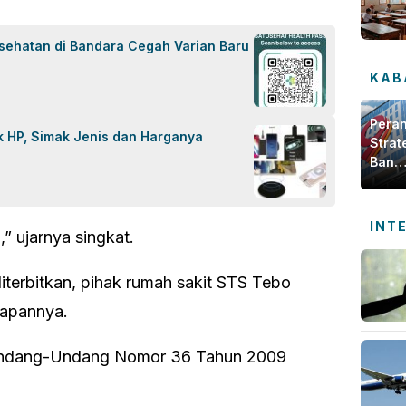
esehatan di Bandara Cegah Varian Baru
KAB
Pera
k HP, Simak Jenis dan Harganya
Strat
Bank
Jamb
dala
Meng
INT
” ujarnya singkat.
Ekon
Daer
diterbitkan, pihak rumah sakit STS Tebo
gapannya.
 Undang-Undang Nomor 36 Tahun 2009