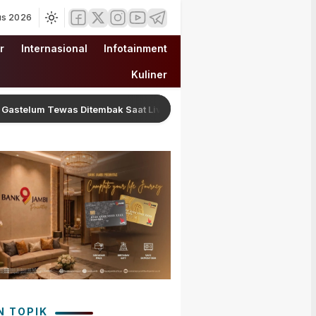
us 2026
r
Internasional
Infotainment
Kuliner
um Tewas Ditembak Saat Live Streaming di Meksiko, Polisi Selidiki 
N TOPIK