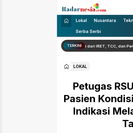
Radarnesia
Enak Dibaca
Lokal
Nusantara
Tekn
Serba Serbi
TERKINI
rnur Jambi: Bentengi Generasi Jambi dari IRET, TCC, dan Perundung
LOKAL
Petugas RSU
Pasien Kondis
Indikasi Me
T