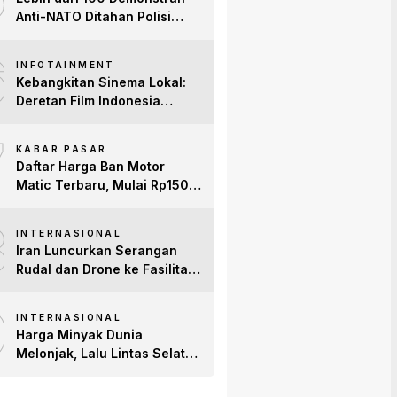
Anti-NATO Ditahan Polisi
Turki Jelang KTT di Ankara
6
INFOTAINMENT
Kebangkitan Sinema Lokal:
Deretan Film Indonesia
Terbaru 2026 yang Banjir
7
Bintang dan Dobrak Pasar
KABAR PASAR
Global
Daftar Harga Ban Motor
Matic Terbaru, Mulai Rp150
Ribuan!
8
INTERNASIONAL
Iran Luncurkan Serangan
Rudal dan Drone ke Fasilitas
AS di Teluk, Ancam Tutup
9
Selat Hormuz
INTERNASIONAL
Harga Minyak Dunia
Melonjak, Lalu Lintas Selat
Hormuz Anjlok 83% Imbas
Konflik AS-Iran