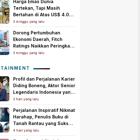
Harga Emas Dunia
Tertekan, Tapi Masih
Bertahan di Atas US$ 4.000
per Ons Troi
3 minggu yang lalu
Dorong Pertumbuhan
Ekonomi Daerah, Fitch
Ratings Naikkan Peringkat
Bank Jambi Jadi ‘A+(idn)’
3 minggu yang lalu
dengan Outlook Stabil
OTAINMENT
Profil dan Perjalanan Karier
Diding Boneng, Aktor Senior
Legendaris Indonesia yang
Meninggal Dunia
3 hari yang lalu
Perjalanan Inspiratif Nikmat
Harahap, Penulis Buku di
Tanah Rantau yang Sukses
Lewat Karya Best Seller
4 hari yang lalu