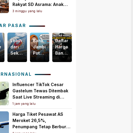
Rakyat SD Asrama: Anak
Masih Butuh Dekat Orang
3 minggu yang lalu
Tua
AR PASAR
n
Lebih
Bank
Daftar
Harga
egis
dari
Jambi
Harga
Emas
Sekadar
Potensial
Ban
Dunia
i
Bisnis,
Garap
Motor
Tertekan,
m
Yuk
Pembiayaan
Matic
Tapi
akselerasi
Intip
KUR
Terbaru,
Masih
ERNASIONAL
omi
Bagaimana
PMI,
Mulai
Bertahan
ah
Bank
Mesin
Rp150
di
Influencer TikTok Cesar
Jambi
Baru
Ribuan!
Atas
Gastelum Tewas Ditembak
Menebar
Pertumbuhan
US$
Saat Live Streaming di
Kebaikan
Ekonomi
4.000
Meksiko, Polisi Selidiki
1 jam yang lalu
untuk
Daerah
per
Motif Pembunuhan
Harga Tiket Pesawat AS
Masyarakat!
Ons
Meroket 26,5%,
Troi
Penumpang Tetap Berburu
Tiket