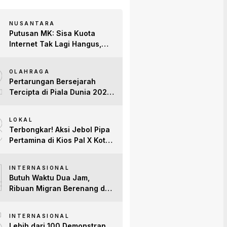
NUSANTARA
Putusan MK: Sisa Kuota
Internet Tak Lagi Hangus,
Operator Wajib Sediakan
2
Layanan Tetap Aktif!
OLAHRAGA
Pertarungan Bersejarah
Tercipta di Piala Dunia 2026:
Empat Penguasa Ranking
3
FIFA Saling Jegal
LOKAL
Terbongkar! Aksi Jebol Pipa
Pertamina di Kios Pal X Kota
Jambi Digerebek
4
INTERNASIONAL
Butuh Waktu Dua Jam,
Ribuan Migran Berenang dari
Maroko ke Spanyol
5
INTERNASIONAL
Lebih dari 100 Demonstran