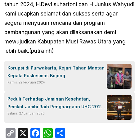
tahun 2024, H.Devi suhartoni dan H Junius Wahyudi
kami ucapkan selamat dan sukses serta agar
segera menyusun rencana dan program
pembangunan yang akan dilaksanakan demi
mewujudkan Kabupaten Musi Rawas Utara yang
lebih baik.(putra nh)
Korupsi di Purwakarta, Kejari Tahan Mantan
Kepala Puskesmas Bojong
Kamis, 22 Februari 2024
Peduli Terhadap Jaminan Kesehatan,
Pemkot Jambi Raih Penghargaan UHC 2026
Selasa, 27 Januari 2026
Kategori Pratama
Copy
X
Facebook
WhatsApp
Share