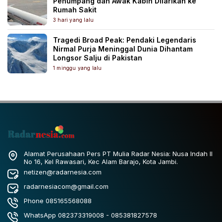
Penumpang dan Awak Kabin Dilarikan ke
Rumah Sakit
3 hari yang lalu
Tragedi Broad Peak: Pendaki Legendaris
Nirmal Purja Meninggal Dunia Dihantam
Longsor Salju di Pakistan
1 minggu yang lalu
Alamat Perusahaan Pers PT Mulia Radar Nesia: Nusa Indah II
No 16, Kel Rawasari, Kec Alam Barajo, Kota Jambi.
netizen@radarnesia.com
radarnesiacom@gmail.com
Phone 085165568088
WhatsApp 082373319008 - 085381827578