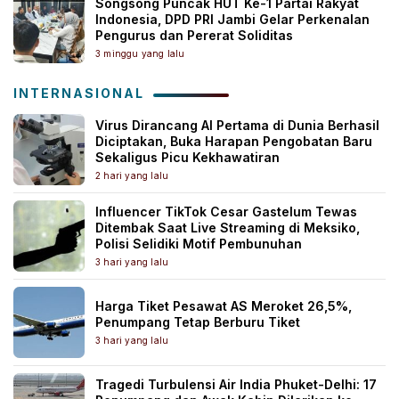
Songsong Puncak HUT Ke-1 Partai Rakyat
Indonesia, DPD PRI Jambi Gelar Perkenalan
Pengurus dan Pererat Soliditas
3 minggu yang lalu
INTERNASIONAL
Virus Dirancang AI Pertama di Dunia Berhasil
Diciptakan, Buka Harapan Pengobatan Baru
Sekaligus Picu Kekhawatiran
2 hari yang lalu
Influencer TikTok Cesar Gastelum Tewas
Ditembak Saat Live Streaming di Meksiko,
Polisi Selidiki Motif Pembunuhan
3 hari yang lalu
Harga Tiket Pesawat AS Meroket 26,5%,
Penumpang Tetap Berburu Tiket
3 hari yang lalu
Tragedi Turbulensi Air India Phuket-Delhi: 17