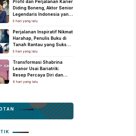
Profil dan Perjalanan Karier
Diding Boneng, Aktor Senior
Legendaris Indonesia yang
Meninggal Dunia
5 hari yang lalu
Perjalanan Inspiratif Nikmat
Harahap, Penulis Buku di
Tanah Rantau yang Sukses
Lewat Karya Best Seller
5 hari yang lalu
Transformasi Shabrina
Leanor Usai Bariatrik:
Resep Percaya Diri dan
Rahasia Body Shaping
6 hari yang lalu
Tampil Standout
OTAN
ITIK