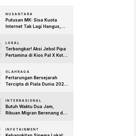
NUSANTARA
Putusan MK: Sisa Kuota
Internet Tak Lagi Hangus,
Operator Wajib Sediakan
2
Layanan Tetap Aktif!
LOKAL
Terbongkar! Aksi Jebol Pipa
Pertamina di Kios Pal X Kota
Jambi Digerebek
3
OLAHRAGA
Pertarungan Bersejarah
Tercipta di Piala Dunia 2026:
Empat Penguasa Ranking
4
FIFA Saling Jegal
INTERNASIONAL
Butuh Waktu Dua Jam,
Ribuan Migran Berenang dari
Maroko ke Spanyol
5
INFOTAINMENT
Kebangkitan Sinema Lokal: