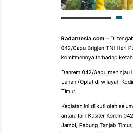
Radarnesia.com
– Di tengah
042/Gapu Brigjen TNI Heri P
komitmennya terhadap ketaha
Danrem 042/Gapu meninjau l
Lahan (Opla) di wilayah Kod
Timur.
Kegiatan ini diikuti oleh sej
antara lain Kasiter Korem 0
Jambi, Pabung Tanjab Timur,