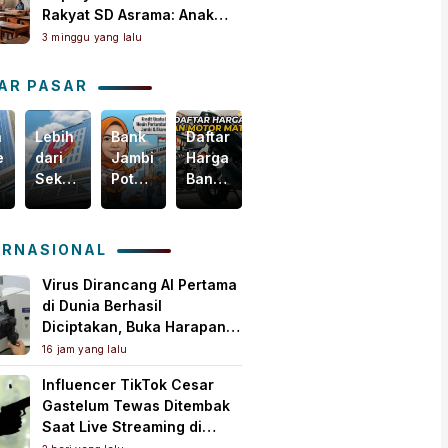
Rakyat SD Asrama: Anak
Masih Butuh Dekat Orang
3 minggu yang lalu
Tua
AR PASAR
n
Lebih
Bank
Daftar
Harga
egis
dari
Jambi
Harga
Emas
Sekadar
Potensial
Ban
Dunia
i
Bisnis,
Garap
Motor
Tertekan,
m
Yuk
Pembiayaan
Matic
Tapi
akselerasi
Intip
KUR
Terbaru,
Masih
ERNASIONAL
omi
Bagaimana
PMI,
Mulai
Bertahan
ah
Bank
Mesin
Rp150
di
Virus Dirancang AI Pertama
Jambi
Baru
Ribuan!
Atas
di Dunia Berhasil
Menebar
Pertumbuhan
US$
Diciptakan, Buka Harapan
Kebaikan
Ekonomi
4.000
Pengobatan Baru Sekaligus
16 jam yang lalu
untuk
Daerah
per
Picu Kekhawatiran
Influencer TikTok Cesar
Masyarakat!
Ons
Gastelum Tewas Ditembak
Troi
Saat Live Streaming di
Meksiko, Polisi Selidiki