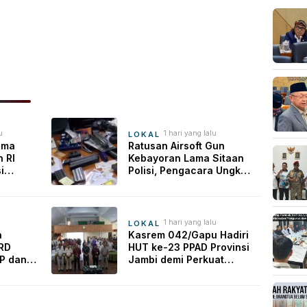
u
1 hari yang lalu
LOKAL
ama
Ratusan Airsoft Gun
 RI
Kebayoran Lama Sitaan
i
Polisi, Pengacara Ungkap
ong
Fakta Konflik Gudang
tal
bi
1 hari yang lalu
LOKAL
a
Kasrem 042/Gapu Hadiri
PRD
HUT ke-23 PPAD Provinsi
P dan
Jambi demi Perkuat
an
Sinergi Dukung Program
intas
Pemerintah