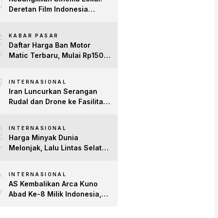
Deretan Film Indonesia
Terbaru 2026 yang Banjir
6
Bintang dan Dobrak Pasar
KABAR PASAR
Global
Daftar Harga Ban Motor
Matic Terbaru, Mulai Rp150
Ribuan!
7
INTERNASIONAL
Iran Luncurkan Serangan
Rudal dan Drone ke Fasilitas
AS di Teluk, Ancam Tutup
8
Selat Hormuz
INTERNASIONAL
Harga Minyak Dunia
Melonjak, Lalu Lintas Selat
Hormuz Anjlok 83% Imbas
9
Konflik AS-Iran
INTERNASIONAL
AS Kembalikan Arca Kuno
Abad Ke-8 Milik Indonesia,
Patung Buddha
Avalokiteshvara Tiba di