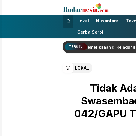
Radarnesia
Enak Dibaca
Lokal
Nusantara
Tekn
Serba Serbi
TERKINI
riansyah Tersangka TPPU Jalani Pemeriksaan di Kejagung dengan R
LOKAL
Tidak Ada
Swasembad
042/GAPU Ti