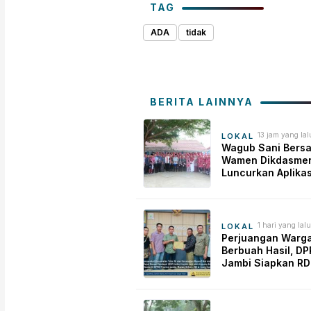
TAG
ADA
tidak
BERITA LAINNYA
13 jam yang lal
LOKAL
Wagub Sani Bers
Wamen Dikdasmen
Luncurkan Aplikas
Bungo Pintar, Dor
Transformasi Digi
Pendidikan di Jam
1 hari yang lalu
LOKAL
Perjuangan Warg
Berbuah Hasil, D
Jambi Siapkan RD
Pemeliharaan Jal
Simpang Betung–P