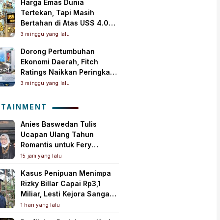
Harga Emas Dunia
Tertekan, Tapi Masih
Bertahan di Atas US$ 4.000
per Ons Troi
3 minggu yang lalu
Dorong Pertumbuhan
Ekonomi Daerah, Fitch
Ratings Naikkan Peringkat
Bank Jambi Jadi ‘A+(idn)’
3 minggu yang lalu
dengan Outlook Stabil
OTAINMENT
Anies Baswedan Tulis
Ucapan Ulang Tahun
Romantis untuk Fery
Farhati, Ungkap Syukur
15 jam yang lalu
Perjalanan Panjang
Kasus Penipuan Menimpa
Bersama
Rizky Billar Capai Rp3,1
Miliar, Lesti Kejora Sangat
Kesal
1 hari yang lalu