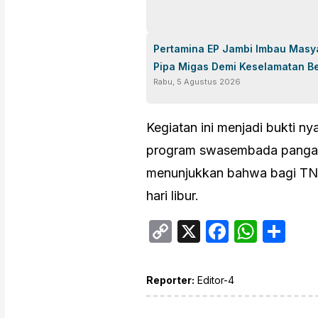
Pertamina EP Jambi Imbau Masyar
Pipa Migas Demi Keselamatan B
Rabu, 5 Agustus 2026
Kegiatan ini menjadi bukti n
program swasembada pangan 
menunjukkan bahwa bagi TNI
hari libur.
Copy
X
Facebo
What
Sh
Link
Reporter:
Editor-4