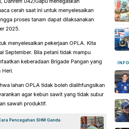
an, Danrem 042/Gapu menegaskan
ca cerah saat ini untuk menyelesaikan
ingga proses tanam dapat dilaksanakan
er 2025.
tuk menyelesaikan pekerjaan OPLA. Kita
al September. Bila petani tidak mampu
anfaatkan keberadaan Brigade Pangan yang
INF
 Heri.
wa lahan OPLA tidak boleh dialihfungsikan
yarankan agar kebun sawit yang tidak subur
an sawah produktif.
i Cara Pencegahan SHM Ganda