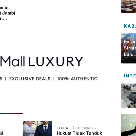
u
ambi:
i Jambi
an
i dari
KAB
Pera
Strat
Bank
Jamb
dala
Meng
INT
Ekon
Daer
u
3 hari yang lalu
LOKAL
bi
Hukum Tidak Tunduk