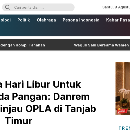
Sabtu, 8 Agust
ologi
Politik
Olahraga
Pesona Indonesia
Kabar Pasa
ompi Tahanan
Wagub Sani Bersama Wamen Dikdasmen RI
 Hari Libur Untuk
a Pangan: Danrem
njau OPLA di Tanjab
Timur
TRE