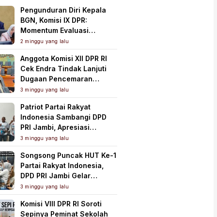
Pengunduran Diri Kepala
BGN, Komisi IX DPR:
Momentum Evaluasi
Menyeluruh Program MBG
2 minggu yang lalu
Anggota Komisi XII DPR RI
Cek Endra Tindak Lanjuti
Dugaan Pencemaran
Lingkungan PT Samudera
3 minggu yang lalu
Mahkota Mas
Patriot Partai Rakyat
Indonesia Sambangi DPD
PRI Jambi, Apresiasi
Kesiapan dan Dukung Asta
3 minggu yang lalu
Cita Presiden
Songsong Puncak HUT Ke-1
Partai Rakyat Indonesia,
DPD PRI Jambi Gelar
Perkenalan Pengurus dan
3 minggu yang lalu
Pererat Soliditas
Komisi VIII DPR RI Soroti
Sepinya Peminat Sekolah