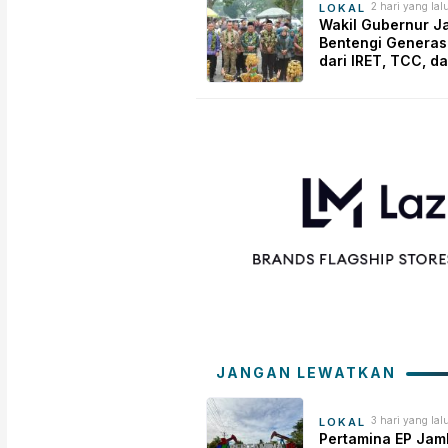
2 hari yang lal
LOKAL
Wakil Gubernur J
Bentengi Generas
dari IRET, TCC, d
Perundungan Mula
Sekolah
JANGAN LEWATKAN
3 hari yang lal
LOKAL
Pertamina EP Jam