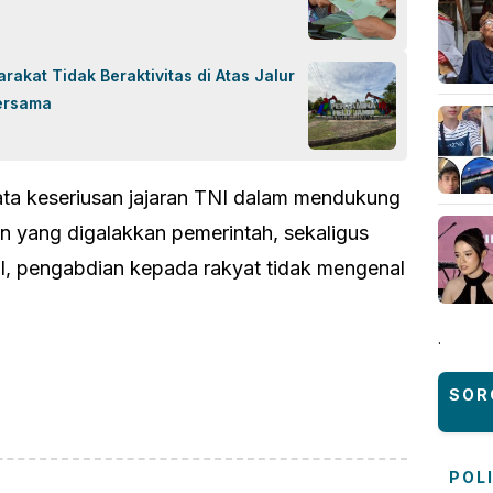
akat Tidak Beraktivitas di Atas Jalur
ersama
yata keseriusan jajaran TNI dalam mendukung
yang digalakkan pemerintah, sekaligus
, pengabdian kepada rakyat tidak mengenal
.
ok
sApp
are
SOR
POL