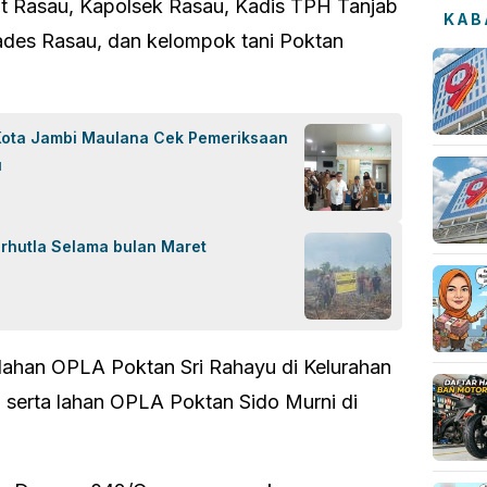
t Rasau, Kapolsek Rasau, Kadis TPH Tanjab
KAB
Kades Rasau, dan kelompok tani Poktan
 Kota Jambi Maulana Cek Pemeriksaan
u
rhutla Selama bulan Maret
 lahan OPLA Poktan Sri Rahayu di Kelurahan
serta lahan OPLA Poktan Sido Murni di