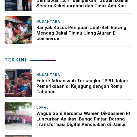
Dermawan, S.H” sampaikan “Sudah Damai
Secara Kekeluargaan dan Tidak Ada Kaitan
dengan Gubernur Jambi”
NUSANTARA
16 Maret 2026
Banyak Kasus Penipuan Jual-Beli Barang,
Mendag Bakal Tinjau Ulang Aturan E-
commerce
TERKINI
NUSANTARA
49 menit yang lalu
Febrie Adriansyah Tersangka TPPU Jalani
Pemeriksaan di Kejagung dengan Rompi
Tahanan
LOKAL
8 jam yang lalu
Wagub Sani Bersama Wamen Dikdasmen RI
Luncurkan Aplikasi Bungo Pintar, Dorong
Transformasi Digital Pendidikan di Jambi