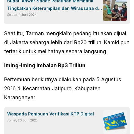
Bupati Anwar Sadat: Pelatihan Membatik
Tingkatkan Keterampilan dan Wirausaha di
Selasa, 4 Juni 2024
Tanjung Jabung Barat
Saat itu, Tarman mengklaim pedang itu akan dijual
di Jakarta seharga lebih dari Rp20 triliun. Kamid pun
tertarik untuk melihatnya secara langsung.
Iming-Iming Imbalan Rp3 Triliun
Pertemuan berikutnya dilakukan pada 5 Agustus
2016 di Kecamatan Jatipuro, Kabupaten
Karanganyar.
Waspada Penipuan Verifikasi KTP Digital
Jumat, 20 Juni 2025