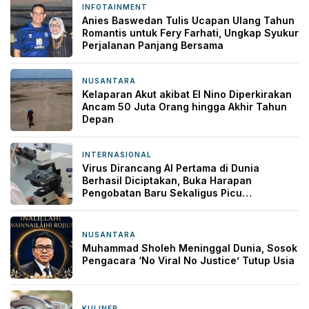
INFOTAINMENT
11 jam yang lalu
Anies Baswedan Tulis Ucapan Ulang Tahun
Romantis untuk Fery Farhati, Ungkap Syukur
Perjalanan Panjang Bersama
NUSANTARA
11 jam yang lalu
Kelaparan Akut akibat El Nino Diperkirakan
Ancam 50 Juta Orang hingga Akhir Tahun
Depan
INTERNASIONAL
11 jam yang lalu
Virus Dirancang AI Pertama di Dunia
Berhasil Diciptakan, Buka Harapan
Pengobatan Baru Sekaligus Picu
Kekhawatiran
NUSANTARA
11 jam yang lalu
Muhammad Sholeh Meninggal Dunia, Sosok
Pengacara ‘No Viral No Justice’ Tutup Usia
KULINER
12 jam yang lalu