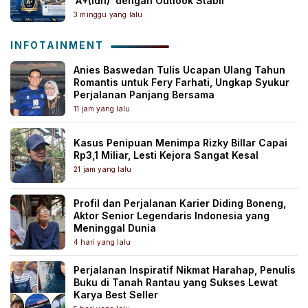
‘A+(idn)’ dengan Outlook Stabil
3 minggu yang lalu
INFOTAINMENT
Anies Baswedan Tulis Ucapan Ulang Tahun
Romantis untuk Fery Farhati, Ungkap Syukur
Perjalanan Panjang Bersama
11 jam yang lalu
Kasus Penipuan Menimpa Rizky Billar Capai
Rp3,1 Miliar, Lesti Kejora Sangat Kesal
21 jam yang lalu
Profil dan Perjalanan Karier Diding Boneng,
Aktor Senior Legendaris Indonesia yang
Meninggal Dunia
4 hari yang lalu
Perjalanan Inspiratif Nikmat Harahap, Penulis
Buku di Tanah Rantau yang Sukses Lewat
Karya Best Seller