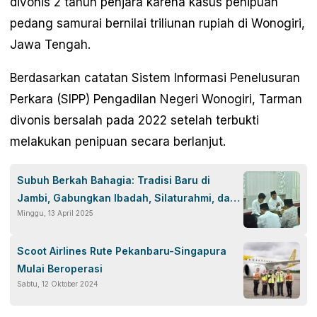
divonis 2 tahun penjara karena kasus penipuan
pedang samurai bernilai triliunan rupiah di Wonogiri,
Jawa Tengah.
Berdasarkan catatan Sistem Informasi Penelusuran
Perkara (SIPP) Pengadilan Negeri Wonogiri, Tarman
divonis bersalah pada 2022 setelah terbukti
melakukan penipuan secara berlanjut.
Subuh Berkah Bahagia: Tradisi Baru di
Jambi, Gabungkan Ibadah, Silaturahmi, dan
Minggu, 13 April 2025
Olahraga
Scoot Airlines Rute Pekanbaru-Singapura
Mulai Beroperasi
Sabtu, 12 Oktober 2024