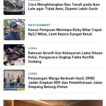
Cara Menghilangkan Bau Tanah pada Ikan
Lele agar Tidak Amis, Dijamin Lebih Gurih
INFOTAINMENT
21 jam yang lalu
Kasus Penipuan Menimpa Rizky Billar Capai
Rp3,1 Miliar, Lesti Kejora Sangat Kesal
LOKAL
22 jam yang lalu
Ratusan Airsoft Gun Kebayoran Lama Sitaan
Polisi, Pengacara Ungkap Fakta Konflik
Gudang
LOKAL
1 hari yang lalu
Perjuangan Warga Berbuah Hasil, DPRD
Jambi Siapkan RDP dan Pemeliharaan Jalan
Simpang Betung–Pintas