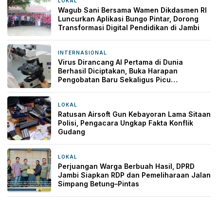
LOKAL
8 jam yang lalu
Wagub Sani Bersama Wamen Dikdasmen RI
Luncurkan Aplikasi Bungo Pintar, Dorong
Transformasi Digital Pendidikan di Jambi
INTERNASIONAL
11 jam yang lalu
Virus Dirancang AI Pertama di Dunia
Berhasil Diciptakan, Buka Harapan
Pengobatan Baru Sekaligus Picu
Kekhawatiran
LOKAL
22 jam yang lalu
Ratusan Airsoft Gun Kebayoran Lama Sitaan
Polisi, Pengacara Ungkap Fakta Konflik
Gudang
LOKAL
1 hari yang lalu
Perjuangan Warga Berbuah Hasil, DPRD
Jambi Siapkan RDP dan Pemeliharaan Jalan
Simpang Betung–Pintas