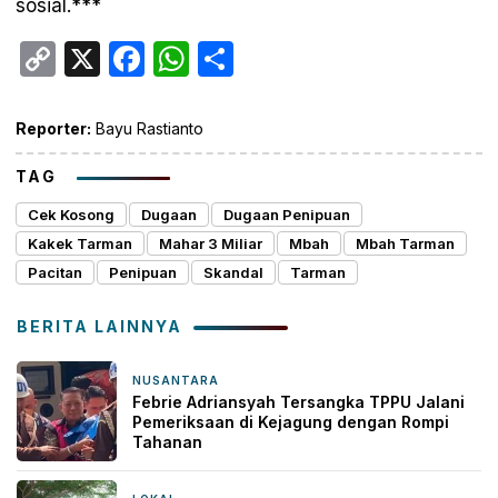
sosial.***
Copy
X
Facebook
WhatsApp
Share
Link
Reporter:
Bayu Rastianto
TAG
Cek Kosong
Dugaan
Dugaan Penipuan
Kakek Tarman
Mahar 3 Miliar
Mbah
Mbah Tarman
Pacitan
Penipuan
Skandal
Tarman
BERITA LAINNYA
NUSANTARA
49 menit yang lalu
Febrie Adriansyah Tersangka TPPU Jalani
Pemeriksaan di Kejagung dengan Rompi
Tahanan