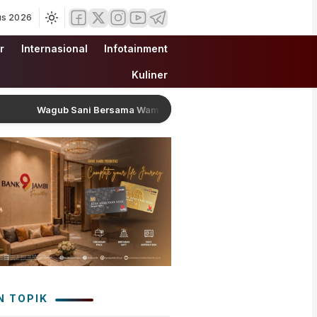
us 2026
r
Internasional
Infotainment
Kuliner
Wagub Sani Bersama Wamen Dikdasmen RI Luncurkan Aplikasi Bungo 
N TOPIK