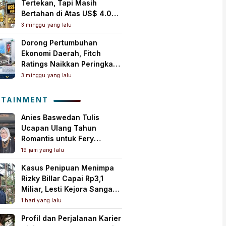
Tertekan, Tapi Masih
Bertahan di Atas US$ 4.000
per Ons Troi
3 minggu yang lalu
Dorong Pertumbuhan
Ekonomi Daerah, Fitch
Ratings Naikkan Peringkat
Bank Jambi Jadi ‘A+(idn)’
3 minggu yang lalu
dengan Outlook Stabil
OTAINMENT
Anies Baswedan Tulis
Ucapan Ulang Tahun
Romantis untuk Fery
Farhati, Ungkap Syukur
19 jam yang lalu
Perjalanan Panjang
Kasus Penipuan Menimpa
Bersama
Rizky Billar Capai Rp3,1
Miliar, Lesti Kejora Sangat
Kesal
1 hari yang lalu
Profil dan Perjalanan Karier