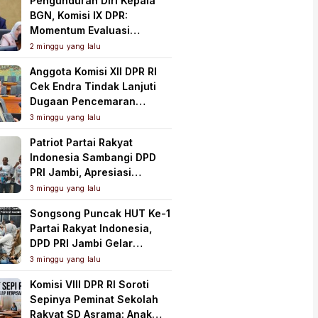
Pengunduran Diri Kepala
BGN, Komisi IX DPR:
Momentum Evaluasi
Menyeluruh Program MBG
2 minggu yang lalu
Anggota Komisi XII DPR RI
Cek Endra Tindak Lanjuti
Dugaan Pencemaran
Lingkungan PT Samudera
3 minggu yang lalu
Mahkota Mas
Patriot Partai Rakyat
Indonesia Sambangi DPD
PRI Jambi, Apresiasi
Kesiapan dan Dukung Asta
3 minggu yang lalu
Cita Presiden
Songsong Puncak HUT Ke-1
Partai Rakyat Indonesia,
DPD PRI Jambi Gelar
Perkenalan Pengurus dan
3 minggu yang lalu
Pererat Soliditas
Komisi VIII DPR RI Soroti
Sepinya Peminat Sekolah
Rakyat SD Asrama: Anak