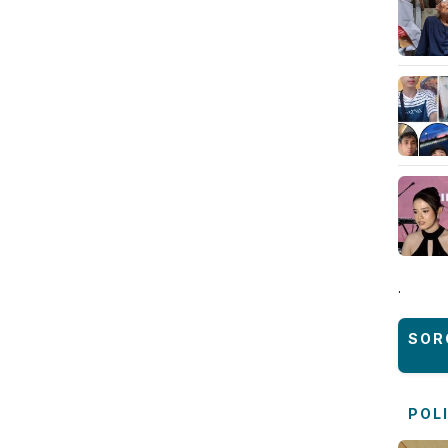
.
SOR
POL