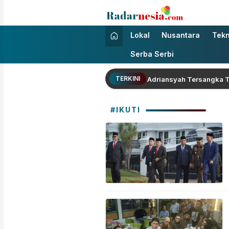
Radarnesia
Enak Dibaca
Lokal
Nusantara
Tekn
Serba Serbi
TERKINI
ontra Singapura
Febrie Adriansyah Tersangka TPPU J
#IKUTI