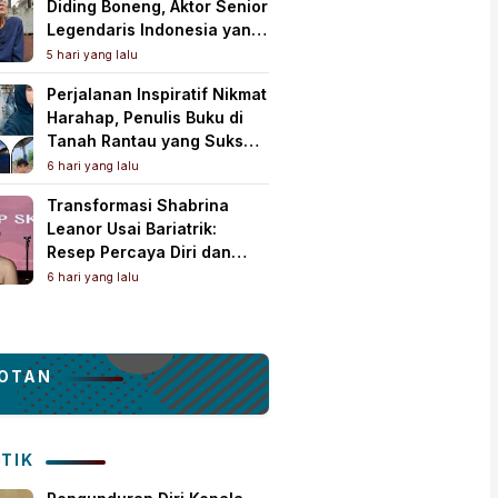
Diding Boneng, Aktor Senior
Legendaris Indonesia yang
Meninggal Dunia
5 hari yang lalu
Perjalanan Inspiratif Nikmat
Harahap, Penulis Buku di
Tanah Rantau yang Sukses
Lewat Karya Best Seller
6 hari yang lalu
Transformasi Shabrina
Leanor Usai Bariatrik:
Resep Percaya Diri dan
Rahasia Body Shaping
6 hari yang lalu
Tampil Standout
OTAN
ITIK