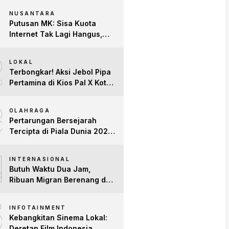
NUSANTARA
Putusan MK: Sisa Kuota
Internet Tak Lagi Hangus,
Operator Wajib Sediakan
2
Layanan Tetap Aktif!
LOKAL
Terbongkar! Aksi Jebol Pipa
Pertamina di Kios Pal X Kota
Jambi Digerebek
3
OLAHRAGA
Pertarungan Bersejarah
Tercipta di Piala Dunia 2026:
Empat Penguasa Ranking
4
FIFA Saling Jegal
INTERNASIONAL
Butuh Waktu Dua Jam,
Ribuan Migran Berenang dari
Maroko ke Spanyol
5
INFOTAINMENT
Kebangkitan Sinema Lokal:
Deretan Film Indonesia