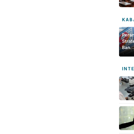
KAB
Pera
Strat
Bank
Jamb
dala
Meng
INT
Ekon
Daer