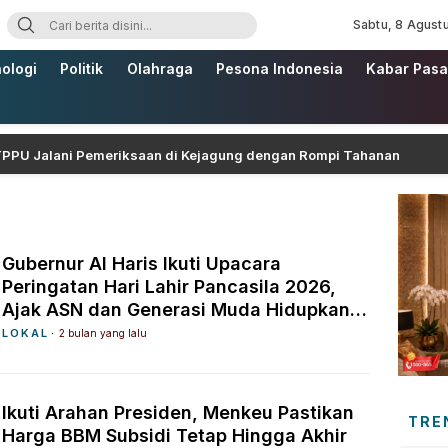
Sabtu, 8 Agust
ologi
Politik
Olahraga
Pesona Indonesia
Kabar Pasa
alani Pemeriksaan di Kejagung dengan Rompi Tahanan
Gubernur Al Haris Ikuti Upacara
Peringatan Hari Lahir Pancasila 2026,
Ajak ASN dan Generasi Muda Hidupkan
Nilai Pancasila
LOKAL
2 bulan yang lalu
Ikuti Arahan Presiden, Menkeu Pastikan
TRE
Harga BBM Subsidi Tetap Hingga Akhir