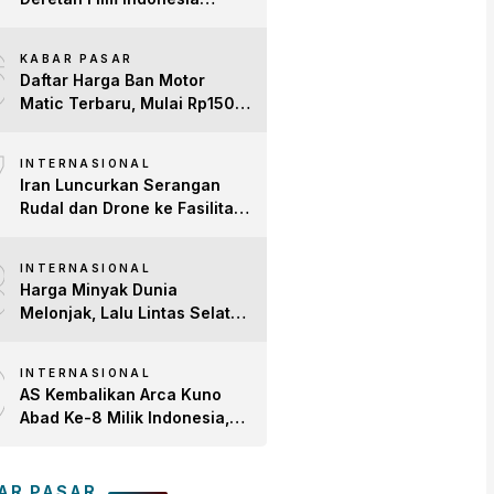
Terbaru 2026 yang Banjir
6
Bintang dan Dobrak Pasar
KABAR PASAR
Global
Daftar Harga Ban Motor
Matic Terbaru, Mulai Rp150
Ribuan!
7
INTERNASIONAL
Iran Luncurkan Serangan
Rudal dan Drone ke Fasilitas
AS di Teluk, Ancam Tutup
8
Selat Hormuz
INTERNASIONAL
Harga Minyak Dunia
Melonjak, Lalu Lintas Selat
Hormuz Anjlok 83% Imbas
9
Konflik AS-Iran
INTERNASIONAL
AS Kembalikan Arca Kuno
Abad Ke-8 Milik Indonesia,
Patung Buddha
Avalokiteshvara Tiba di
Tanah Air
AR PASAR