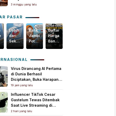
Masih Butuh Dekat Orang
3 minggu yang lalu
Tua
AR PASAR
n
Lebih
Bank
Daftar
Harga
egis
dari
Jambi
Harga
Emas
Sekadar
Potensial
Ban
Dunia
i
Bisnis,
Garap
Motor
Tertekan,
m
Yuk
Pembiayaan
Matic
Tapi
akselerasi
Intip
KUR
Terbaru,
Masih
ERNASIONAL
omi
Bagaimana
PMI,
Mulai
Bertahan
ah
Bank
Mesin
Rp150
di
Virus Dirancang AI Pertama
Jambi
Baru
Ribuan!
Atas
di Dunia Berhasil
Menebar
Pertumbuhan
US$
Diciptakan, Buka Harapan
Kebaikan
Ekonomi
4.000
Pengobatan Baru Sekaligus
19 jam yang lalu
untuk
Daerah
per
Picu Kekhawatiran
Influencer TikTok Cesar
Masyarakat!
Ons
Gastelum Tewas Ditembak
Troi
Saat Live Streaming di
Meksiko, Polisi Selidiki
2 hari yang lalu