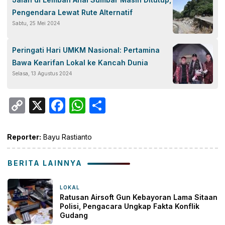
Pengendara Lewat Rute Alternatif
Sabtu, 25 Mei 2024
Peringati Hari UMKM Nasional: Pertamina
Bawa Kearifan Lokal ke Kancah Dunia
Selasa, 13 Agustus 2024
Copy
X
Facebook
WhatsApp
Share
Link
Reporter:
Bayu Rastianto
BERITA LAINNYA
LOKAL
14 jam yang lalu
Ratusan Airsoft Gun Kebayoran Lama Sitaan
Polisi, Pengacara Ungkap Fakta Konflik
Gudang