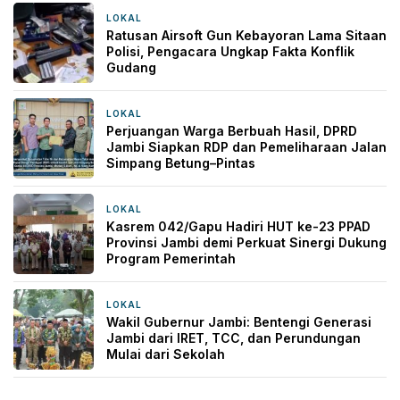
LOKAL
14 jam yang lalu
Ratusan Airsoft Gun Kebayoran Lama Sitaan
Polisi, Pengacara Ungkap Fakta Konflik
Gudang
LOKAL
18 jam yang lalu
Perjuangan Warga Berbuah Hasil, DPRD
Jambi Siapkan RDP dan Pemeliharaan Jalan
Simpang Betung–Pintas
LOKAL
19 jam yang lalu
Kasrem 042/Gapu Hadiri HUT ke-23 PPAD
Provinsi Jambi demi Perkuat Sinergi Dukung
Program Pemerintah
LOKAL
1 hari yang lalu
Wakil Gubernur Jambi: Bentengi Generasi
Jambi dari IRET, TCC, dan Perundungan
Mulai dari Sekolah