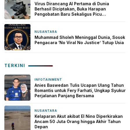
Virus Dirancang AI Pertama di Dunia
Berhasil Diciptakan, Buka Harapan
Pengobatan Baru Sekaligus Picu
Kekhawatiran
NUSANTARA
2 jam yang lalu
Muhammad Sholeh Meninggal Dunia, Sosok
Pengacara ‘No Viral No Justice’ Tutup Usia
TERKINI
INFOTAINMENT
2 jam yang lalu
Anies Baswedan Tulis Ucapan Ulang Tahun
Romantis untuk Fery Farhati, Ungkap Syukur
Perjalanan Panjang Bersama
NUSANTARA
2 jam yang lalu
Kelaparan Akut akibat El Nino Diperkirakan
Ancam 50 Juta Orang hingga Akhir Tahun
Depan