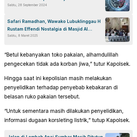
Sabtu, 28 September 2024
Safari Ramadhan, Wawako Lubuklinggau H
Rustam Effendi Nostalgia di Masjid Al
Sabtu, 8 Maret 2025
Hidayah
“Betul kebanyakan toko pakaian, alhamdulillah
pengecekan tidak ada korban jiwa,” tutur Kapolsek.
Hingga saat ini kepolisian masih melakukan
penyelidikan terhadap penyebab kebakaran di
belasan ruko pakaian tersebut.
“Untuk sementara masih dilakukan penyelidikan,
informasi dugaan korsleting listrik,” tutup Kapolsek.
Jalan di Lembah Anai Sumbar Masih Ditutup,