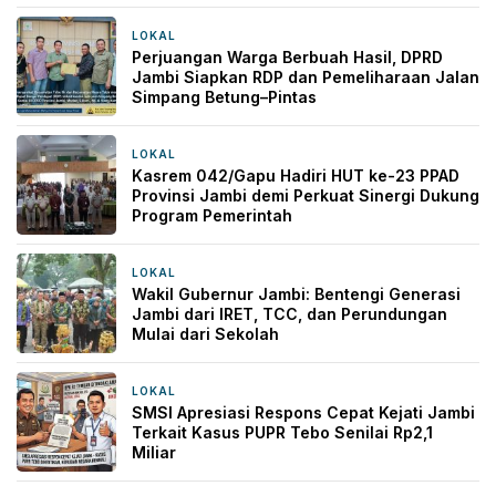
LOKAL
18 jam yang lalu
Perjuangan Warga Berbuah Hasil, DPRD
Jambi Siapkan RDP dan Pemeliharaan Jalan
Simpang Betung–Pintas
LOKAL
19 jam yang lalu
Kasrem 042/Gapu Hadiri HUT ke-23 PPAD
Provinsi Jambi demi Perkuat Sinergi Dukung
Program Pemerintah
LOKAL
1 hari yang lalu
Wakil Gubernur Jambi: Bentengi Generasi
Jambi dari IRET, TCC, dan Perundungan
Mulai dari Sekolah
LOKAL
2 hari yang lalu
SMSI Apresiasi Respons Cepat Kejati Jambi
Terkait Kasus PUPR Tebo Senilai Rp2,1
Miliar