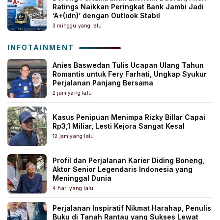
Ratings Naikkan Peringkat Bank Jambi Jadi
‘A+(idn)’ dengan Outlook Stabil
3 minggu yang lalu
INFOTAINMENT
Anies Baswedan Tulis Ucapan Ulang Tahun
Romantis untuk Fery Farhati, Ungkap Syukur
Perjalanan Panjang Bersama
2 jam yang lalu
Kasus Penipuan Menimpa Rizky Billar Capai
Rp3,1 Miliar, Lesti Kejora Sangat Kesal
12 jam yang lalu
Profil dan Perjalanan Karier Diding Boneng,
Aktor Senior Legendaris Indonesia yang
Meninggal Dunia
4 hari yang lalu
Perjalanan Inspiratif Nikmat Harahap, Penulis
Buku di Tanah Rantau yang Sukses Lewat