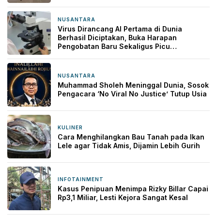
NUSANTARA
2 jam yang lalu
Virus Dirancang AI Pertama di Dunia
Berhasil Diciptakan, Buka Harapan
Pengobatan Baru Sekaligus Picu
Kekhawatiran
NUSANTARA
2 jam yang lalu
Muhammad Sholeh Meninggal Dunia, Sosok
Pengacara ‘No Viral No Justice’ Tutup Usia
KULINER
3 jam yang lalu
Cara Menghilangkan Bau Tanah pada Ikan
Lele agar Tidak Amis, Dijamin Lebih Gurih
INFOTAINMENT
12 jam yang lalu
Kasus Penipuan Menimpa Rizky Billar Capai
Rp3,1 Miliar, Lesti Kejora Sangat Kesal