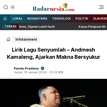
Enak Dibaca
Radarnesia
LOKAL
NUSANTARA
TEKNOLOGI
POLITIK
OLAHRA
TERKINI
dak Amis, Dijamin Lebih Gurih
Kasus Penipuan Menimpa Rizky
Infotainment
Lirik Lagu Senyumlah – Andmesh
Kamaleng, Ajarkan Makna Bersyukur
Pandu Pradana
Jumat, 19 Januari 2024 - 15:53 WIB