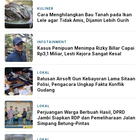
KULINER
10 menit yang lalu
Cara Menghilangkan Bau Tanah pada Ikan
Lele agar Tidak Amis, Dijamin Lebih Gurih
INFOTAINMENT
9 jam yang lalu
Kasus Penipuan Menimpa Rizky Billar Capai
Rp3,1 Miliar, Lesti Kejora Sangat Kesal
LOKAL
11 jam yang lalu
Ratusan Airsoft Gun Kebayoran Lama Sitaan
Polisi, Pengacara Ungkap Fakta Konflik
Gudang
LOKAL
15 jam yang lalu
Perjuangan Warga Berbuah Hasil, DPRD
Jambi Siapkan RDP dan Pemeliharaan Jalan
Simpang Betung–Pintas
LOKAL
17 jam yang lalu