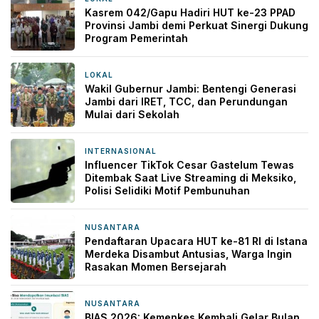
Kasrem 042/Gapu Hadiri HUT ke-23 PPAD
Provinsi Jambi demi Perkuat Sinergi Dukung
Program Pemerintah
LOKAL
21 jam yang lalu
Wakil Gubernur Jambi: Bentengi Generasi
Jambi dari IRET, TCC, dan Perundungan
Mulai dari Sekolah
INTERNASIONAL
22 jam yang lalu
Influencer TikTok Cesar Gastelum Tewas
Ditembak Saat Live Streaming di Meksiko,
Polisi Selidiki Motif Pembunuhan
NUSANTARA
22 jam yang lalu
Pendaftaran Upacara HUT ke-81 RI di Istana
Merdeka Disambut Antusias, Warga Ingin
Rasakan Momen Bersejarah
NUSANTARA
22 jam yang lalu
BIAS 2026: Kemenkes Kembali Gelar Bulan