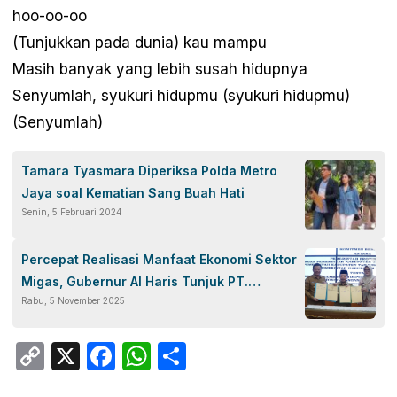
hoo-oo-oo
(Tunjukkan pada dunia) kau mampu
Masih banyak yang lebih susah hidupnya
Senyumlah, syukuri hidupmu (syukuri hidupmu)
(Senyumlah)
Tamara Tyasmara Diperiksa Polda Metro
Jaya soal Kematian Sang Buah Hati
Senin, 5 Februari 2024
Percepat Realisasi Manfaat Ekonomi Sektor
Migas, Gubernur Al Haris Tunjuk PT.
Rabu, 5 November 2025
Paleopetro Hitung Hak Kelola PI 10 Persen
Copy
X
Facebook
WhatsApp
Share
Link