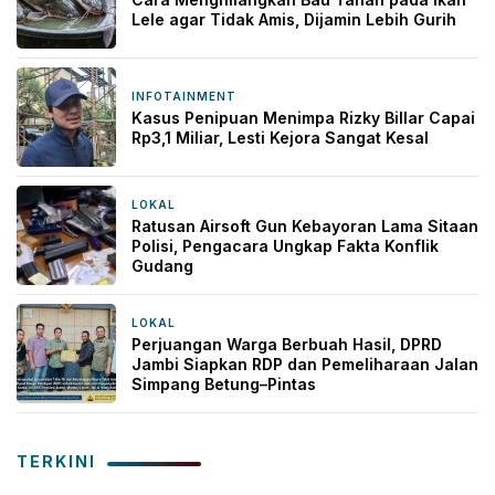
Lele agar Tidak Amis, Dijamin Lebih Gurih
INFOTAINMENT
9 jam yang lalu
Kasus Penipuan Menimpa Rizky Billar Capai
Rp3,1 Miliar, Lesti Kejora Sangat Kesal
LOKAL
11 jam yang lalu
Ratusan Airsoft Gun Kebayoran Lama Sitaan
Polisi, Pengacara Ungkap Fakta Konflik
Gudang
LOKAL
15 jam yang lalu
Perjuangan Warga Berbuah Hasil, DPRD
Jambi Siapkan RDP dan Pemeliharaan Jalan
Simpang Betung–Pintas
TERKINI