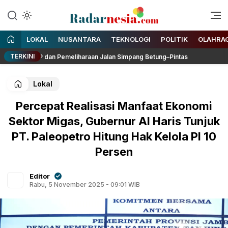
Enak Dibaca
Radarnesia
LOKAL
NUSANTARA
TEKNOLOGI
POLITIK
OLAHRA
TERKINI
 RDP dan Pemeliharaan Jalan Simpang Betung–Pintas
Kasre
Lokal
Percepat Realisasi Manfaat Ekonomi
Sektor Migas, Gubernur Al Haris Tunjuk
PT. Paleopetro Hitung Hak Kelola PI 10
Persen
Editor
Rabu, 5 November 2025 - 09:01 WIB