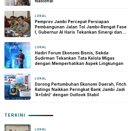
Nasional
LOKAL
2 minggu yang lalu
Pemprov Jambi Percepat Persiapan
Pembangunan Jalan Tol Jambi–Rengat Fase
I, Gubernur Al Haris Tekankan Sinergi dan
Kepastian Pengadaan Lahan
LOKAL
2 minggu yang lalu
Hadiri Forum Ekonomi Bisnis, Sekda
Sudirman Tekankan Tata Kelola Migas
dengan Memperhatikan Aspek Lingkungan
LOKAL
3 minggu yang lalu
Dorong Pertumbuhan Ekonomi Daerah, Fitch
Ratings Naikkan Peringkat Bank Jambi Jadi
‘A+(idn)’ dengan Outlook Stabil
TERKINI
LOKAL
4 jam yang lalu