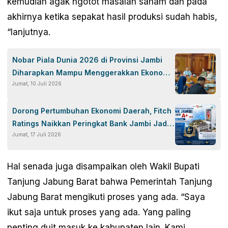
kemudian agak ngotot masalah saham dan pada
akhirnya ketika sepakat hasil produksi sudah habis,
“lanjutnya.
Nobar Piala Dunia 2026 di Provinsi Jambi
Diharapkan Mampu Menggerakkan Ekonomi
Jumat, 10 Juli 2026
Pelaku UMKM
Dorong Pertumbuhan Ekonomi Daerah, Fitch
Ratings Naikkan Peringkat Bank Jambi Jadi
Jumat, 17 Juli 2026
‘A+(idn)’ dengan Outlook Stabil
Hal senada juga disampaikan oleh Wakil Bupati
Tanjung Jabung Barat bahwa Pemerintah Tanjung
Jabung Barat mengikuti proses yang ada. “Saya
ikut saja untuk proses yang ada. Yang paling
penting duit masuk ke kabupaten lain. Kami