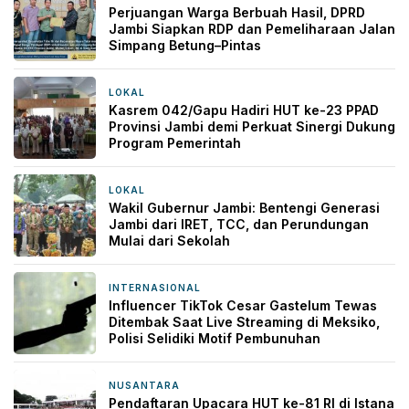
Perjuangan Warga Berbuah Hasil, DPRD
Jambi Siapkan RDP dan Pemeliharaan Jalan
Simpang Betung–Pintas
LOKAL
6 jam yang lalu
Kasrem 042/Gapu Hadiri HUT ke-23 PPAD
Provinsi Jambi demi Perkuat Sinergi Dukung
Program Pemerintah
LOKAL
10 jam yang lalu
Wakil Gubernur Jambi: Bentengi Generasi
Jambi dari IRET, TCC, dan Perundungan
Mulai dari Sekolah
INTERNASIONAL
11 jam yang lalu
Influencer TikTok Cesar Gastelum Tewas
Ditembak Saat Live Streaming di Meksiko,
Polisi Selidiki Motif Pembunuhan
NUSANTARA
11 jam yang lalu
Pendaftaran Upacara HUT ke-81 RI di Istana