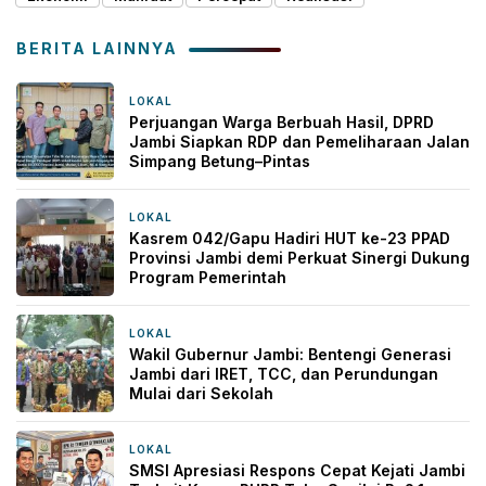
BERITA LAINNYA
LOKAL
4 jam yang lalu
Perjuangan Warga Berbuah Hasil, DPRD
Jambi Siapkan RDP dan Pemeliharaan Jalan
Simpang Betung–Pintas
LOKAL
6 jam yang lalu
Kasrem 042/Gapu Hadiri HUT ke-23 PPAD
Provinsi Jambi demi Perkuat Sinergi Dukung
Program Pemerintah
LOKAL
10 jam yang lalu
Wakil Gubernur Jambi: Bentengi Generasi
Jambi dari IRET, TCC, dan Perundungan
Mulai dari Sekolah
LOKAL
1 hari yang lalu
SMSI Apresiasi Respons Cepat Kejati Jambi