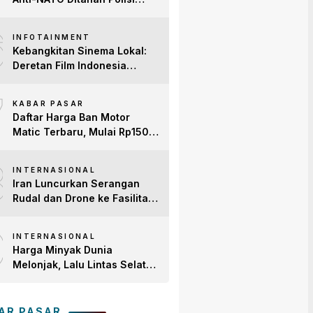
Turki Jelang KTT di Ankara
6
INFOTAINMENT
Kebangkitan Sinema Lokal:
Deretan Film Indonesia
Terbaru 2026 yang Banjir
7
Bintang dan Dobrak Pasar
KABAR PASAR
Global
Daftar Harga Ban Motor
Matic Terbaru, Mulai Rp150
Ribuan!
8
INTERNASIONAL
Iran Luncurkan Serangan
Rudal dan Drone ke Fasilitas
AS di Teluk, Ancam Tutup
9
Selat Hormuz
INTERNASIONAL
Harga Minyak Dunia
Melonjak, Lalu Lintas Selat
Hormuz Anjlok 83% Imbas
Konflik AS-Iran
AR PASAR