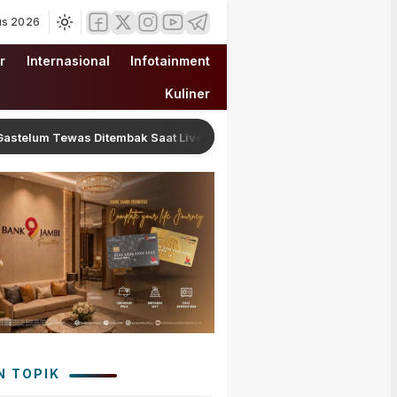
us 2026
r
Internasional
Infotainment
Kuliner
m Tewas Ditembak Saat Live Streaming di Meksiko, Polisi Selidiki M
N TOPIK