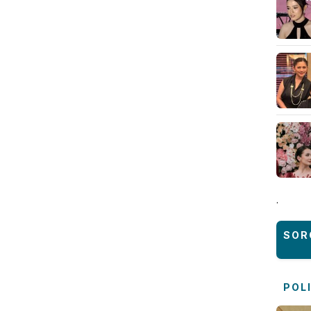
.
SOR
POL