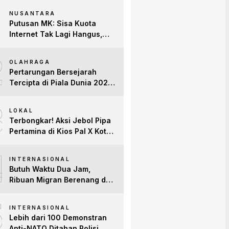
NUSANTARA
Putusan MK: Sisa Kuota
Internet Tak Lagi Hangus,
Operator Wajib Sediakan
2
Layanan Tetap Aktif!
OLAHRAGA
Pertarungan Bersejarah
Tercipta di Piala Dunia 2026:
Empat Penguasa Ranking
3
FIFA Saling Jegal
LOKAL
Terbongkar! Aksi Jebol Pipa
Pertamina di Kios Pal X Kota
Jambi Digerebek
4
INTERNASIONAL
Butuh Waktu Dua Jam,
Ribuan Migran Berenang dari
Maroko ke Spanyol
5
INTERNASIONAL
Lebih dari 100 Demonstran
Anti-NATO Ditahan Polisi