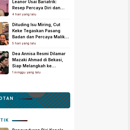
Leanor Usai Bariatrik:
Resep Percaya Diri dan
Rahasia Body Shaping
4 hari yang lalu
Tampil Standout
Dituding Isu Miring, Cut
Keke Tegaskan Pasang
Badan dan Percaya Malik
Bawazier
5 hari yang lalu
Dea Annisa Resmi Dilamar
Mazaki Ahmad di Bekasi,
Siap Melangkah ke
Pelaminan
1 minggu yang lalu
OTAN
ITIK