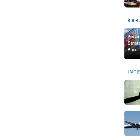
KAB
Pera
Strat
Bank
Jamb
dala
Meng
INT
Ekon
Daer