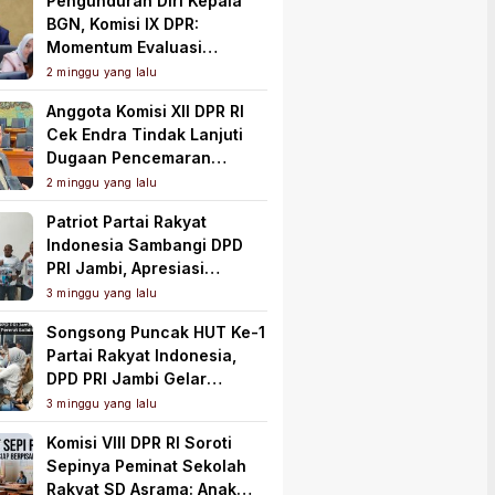
Pengunduran Diri Kepala
BGN, Komisi IX DPR:
Momentum Evaluasi
Menyeluruh Program MBG
2 minggu yang lalu
Anggota Komisi XII DPR RI
Cek Endra Tindak Lanjuti
Dugaan Pencemaran
Lingkungan PT Samudera
2 minggu yang lalu
Mahkota Mas
Patriot Partai Rakyat
Indonesia Sambangi DPD
PRI Jambi, Apresiasi
Kesiapan dan Dukung Asta
3 minggu yang lalu
Cita Presiden
Songsong Puncak HUT Ke-1
Partai Rakyat Indonesia,
DPD PRI Jambi Gelar
Perkenalan Pengurus dan
3 minggu yang lalu
Pererat Soliditas
Komisi VIII DPR RI Soroti
Sepinya Peminat Sekolah
Rakyat SD Asrama: Anak