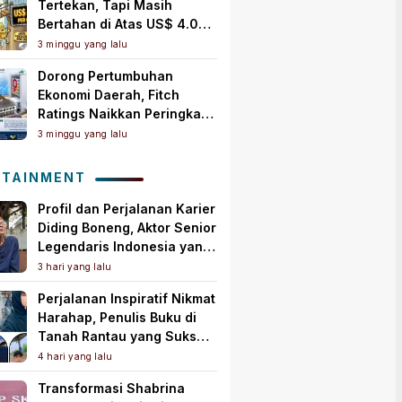
Tertekan, Tapi Masih
Bertahan di Atas US$ 4.000
per Ons Troi
3 minggu yang lalu
Dorong Pertumbuhan
Ekonomi Daerah, Fitch
Ratings Naikkan Peringkat
Bank Jambi Jadi ‘A+(idn)’
3 minggu yang lalu
dengan Outlook Stabil
OTAINMENT
Profil dan Perjalanan Karier
Diding Boneng, Aktor Senior
Legendaris Indonesia yang
Meninggal Dunia
3 hari yang lalu
Perjalanan Inspiratif Nikmat
Harahap, Penulis Buku di
Tanah Rantau yang Sukses
Lewat Karya Best Seller
4 hari yang lalu
Transformasi Shabrina