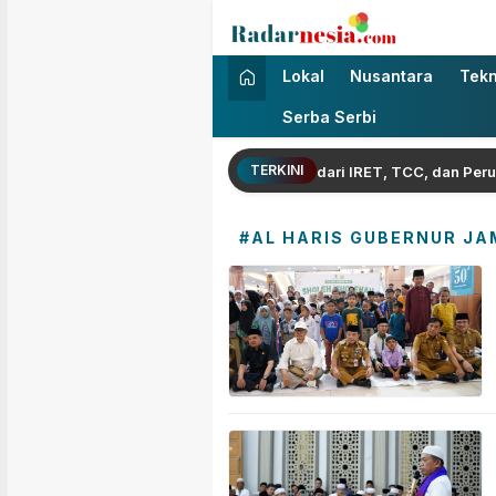
Radarnesia
Enak Dibaca
Lokal
Nusantara
Tekn
Serba Serbi
TERKINI
nur Jambi: Bentengi Generasi Jambi dari IRET, TCC, dan Perundunga
#AL HARIS GUBERNUR JA