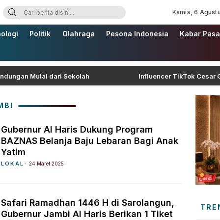
Kamis, 6 Agust
ologi
Politik
Olahraga
Pesona Indonesia
Kabar Pasa
n Mulai dari Sekolah
Influencer TikTok Cesar Gastelu
MBI
Gubernur Al Haris Dukung Program
BAZNAS Belanja Baju Lebaran Bagi Anak
Yatim
LOKAL
24 Maret 2025
Safari Ramadhan 1446 H di Sarolangun,
TRE
Gubernur Jambi Al Haris Berikan 1 Tiket