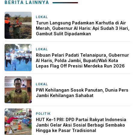
BERITA LAINNYA
LOKAL
31 menit yang lalu
Turun Langsung Padamkan Karhutla di Air
Merah, Gubernur Al Haris: Api Sudah 3 Hari,
Gambut Sulit Dipadamkan
LOKAL
35 menit yang lalu
Ribuan Pelari Padati Telanaipura, Gubernur
Al Haris, Polda Jambi, Bupati/Wali Kota
Lepas Flag Off Presisi Merdeka Run 2026
LOKAL
4 jam yang lalu
PWI Kehilangan Sosok Panutan, Dunia Pers
Jambi Kehilangan Sahabat
POLITIK
1 hari yang lalu
HUT Ke-1 PRI: DPD Partai Rakyat Indonesia
Jambi Gelar Aksi Sosial Berbagi Sembako
Hingga ke Pasar Tradisional