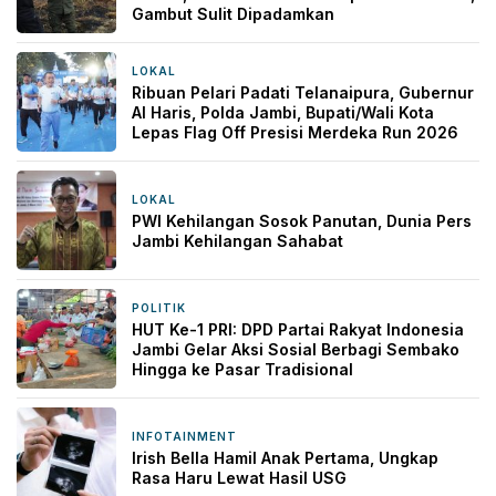
Gambut Sulit Dipadamkan
LOKAL
35 menit yang lalu
Ribuan Pelari Padati Telanaipura, Gubernur
Al Haris, Polda Jambi, Bupati/Wali Kota
Lepas Flag Off Presisi Merdeka Run 2026
LOKAL
4 jam yang lalu
PWI Kehilangan Sosok Panutan, Dunia Pers
Jambi Kehilangan Sahabat
POLITIK
1 hari yang lalu
HUT Ke-1 PRI: DPD Partai Rakyat Indonesia
Jambi Gelar Aksi Sosial Berbagi Sembako
Hingga ke Pasar Tradisional
INFOTAINMENT
1 hari yang lalu
Irish Bella Hamil Anak Pertama, Ungkap
Rasa Haru Lewat Hasil USG