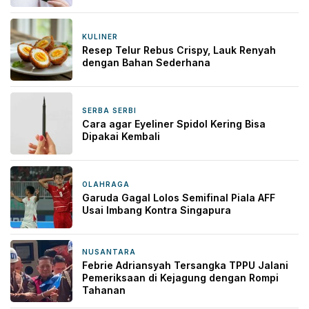
KULINER
1 hari yang lalu
Resep Telur Rebus Crispy, Lauk Renyah
dengan Bahan Sederhana
SERBA SERBI
1 hari yang lalu
Cara agar Eyeliner Spidol Kering Bisa
Dipakai Kembali
OLAHRAGA
2 hari yang lalu
Garuda Gagal Lolos Semifinal Piala AFF
Usai Imbang Kontra Singapura
NUSANTARA
2 hari yang lalu
Febrie Adriansyah Tersangka TPPU Jalani
Pemeriksaan di Kejagung dengan Rompi
Tahanan