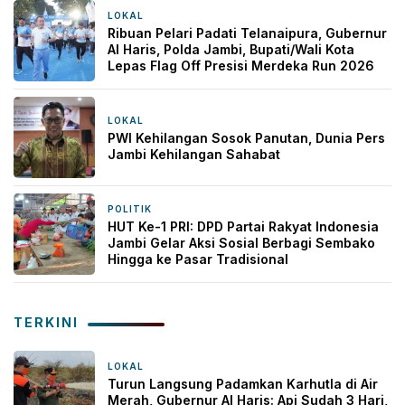
LOKAL
35 menit yang lalu
Ribuan Pelari Padati Telanaipura, Gubernur
Al Haris, Polda Jambi, Bupati/Wali Kota
Lepas Flag Off Presisi Merdeka Run 2026
LOKAL
4 jam yang lalu
PWI Kehilangan Sosok Panutan, Dunia Pers
Jambi Kehilangan Sahabat
POLITIK
1 hari yang lalu
HUT Ke-1 PRI: DPD Partai Rakyat Indonesia
Jambi Gelar Aksi Sosial Berbagi Sembako
Hingga ke Pasar Tradisional
TERKINI
LOKAL
31 menit yang lalu
Turun Langsung Padamkan Karhutla di Air
Merah, Gubernur Al Haris: Api Sudah 3 Hari,