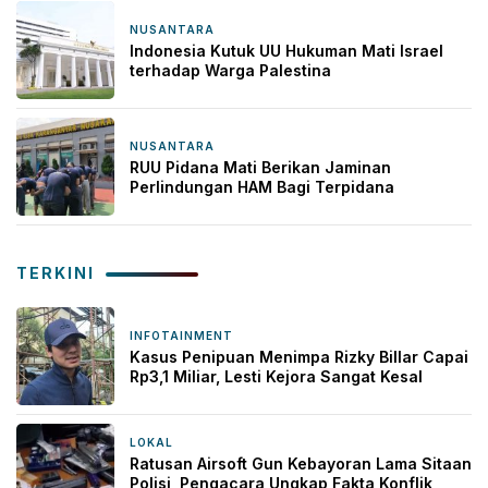
NUSANTARA
2 April 2026
Indonesia Kutuk UU Hukuman Mati Israel
terhadap Warga Palestina
NUSANTARA
9 Oktober 2025
RUU Pidana Mati Berikan Jaminan
Perlindungan HAM Bagi Terpidana
TERKINI
INFOTAINMENT
8 jam yang lalu
Kasus Penipuan Menimpa Rizky Billar Capai
Rp3,1 Miliar, Lesti Kejora Sangat Kesal
LOKAL
10 jam yang lalu
Ratusan Airsoft Gun Kebayoran Lama Sitaan
Polisi, Pengacara Ungkap Fakta Konflik