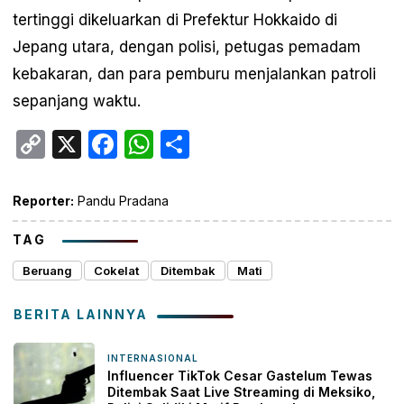
tertinggi dikeluarkan di Prefektur Hokkaido di
Jepang utara, dengan polisi, petugas pemadam
kebakaran, dan para pemburu menjalankan patroli
sepanjang waktu.
Copy
X
Facebook
WhatsApp
Share
Link
Reporter:
Pandu Pradana
TAG
Beruang
Cokelat
Ditembak
Mati
BERITA LAINNYA
INTERNASIONAL
21 jam yang lalu
Influencer TikTok Cesar Gastelum Tewas
Ditembak Saat Live Streaming di Meksiko,