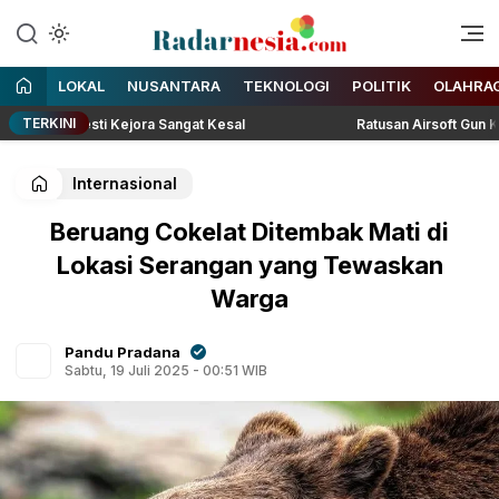
Enak Dibaca
Radarnesia
LOKAL
NUSANTARA
TEKNOLOGI
POLITIK
OLAHRA
TERKINI
ar, Lesti Kejora Sangat Kesal
Ratusan Airsoft Gun Kebayora
Internasional
Beruang Cokelat Ditembak Mati di
Lokasi Serangan yang Tewaskan
Warga
Pandu Pradana
Sabtu, 19 Juli 2025 - 00:51 WIB