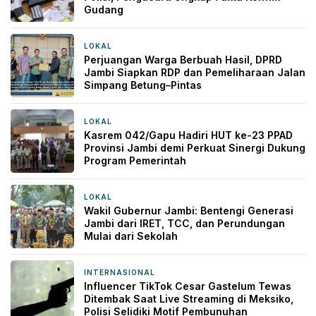
Gudang
LOKAL
14 jam yang lalu
Perjuangan Warga Berbuah Hasil, DPRD
Jambi Siapkan RDP dan Pemeliharaan Jalan
Simpang Betung–Pintas
LOKAL
16 jam yang lalu
Kasrem 042/Gapu Hadiri HUT ke-23 PPAD
Provinsi Jambi demi Perkuat Sinergi Dukung
Program Pemerintah
LOKAL
20 jam yang lalu
Wakil Gubernur Jambi: Bentengi Generasi
Jambi dari IRET, TCC, dan Perundungan
Mulai dari Sekolah
INTERNASIONAL
21 jam yang lalu
Influencer TikTok Cesar Gastelum Tewas
Ditembak Saat Live Streaming di Meksiko,
Polisi Selidiki Motif Pembunuhan