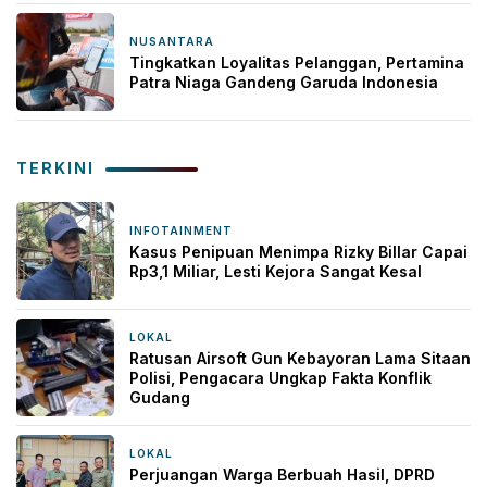
NUSANTARA
12 November 2025
Tingkatkan Loyalitas Pelanggan, Pertamina
Patra Niaga Gandeng Garuda Indonesia
TERKINI
INFOTAINMENT
2 jam yang lalu
Kasus Penipuan Menimpa Rizky Billar Capai
Rp3,1 Miliar, Lesti Kejora Sangat Kesal
LOKAL
3 jam yang lalu
Ratusan Airsoft Gun Kebayoran Lama Sitaan
Polisi, Pengacara Ungkap Fakta Konflik
Gudang
LOKAL
8 jam yang lalu
Perjuangan Warga Berbuah Hasil, DPRD