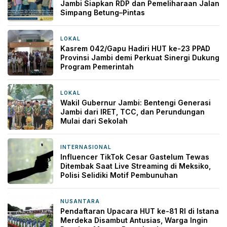
Jambi Siapkan RDP dan Pemeliharaan Jalan
Simpang Betung–Pintas
LOKAL
9 jam yang lalu
Kasrem 042/Gapu Hadiri HUT ke-23 PPAD
Provinsi Jambi demi Perkuat Sinergi Dukung
Program Pemerintah
LOKAL
14 jam yang lalu
Wakil Gubernur Jambi: Bentengi Generasi
Jambi dari IRET, TCC, dan Perundungan
Mulai dari Sekolah
INTERNASIONAL
14 jam yang lalu
Influencer TikTok Cesar Gastelum Tewas
Ditembak Saat Live Streaming di Meksiko,
Polisi Selidiki Motif Pembunuhan
NUSANTARA
15 jam yang lalu
Pendaftaran Upacara HUT ke-81 RI di Istana
Merdeka Disambut Antusias, Warga Ingin