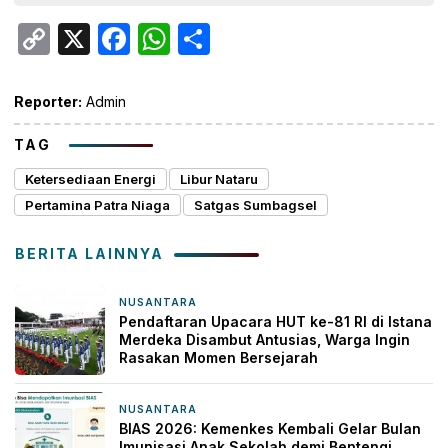
Copy
X
Facebook
WhatsApp
Share
Link
Reporter:
Admin
TAG
Ketersediaan Energi
Libur Nataru
Pertamina Patra Niaga
Satgas Sumbagsel
BERITA LAINNYA
NUSANTARA
15 jam yang lalu
Pendaftaran Upacara HUT ke-81 RI di Istana
Merdeka Disambut Antusias, Warga Ingin
Rasakan Momen Bersejarah
NUSANTARA
15 jam yang lalu
BIAS 2026: Kemenkes Kembali Gelar Bulan
Imunisasi Anak Sekolah demi Bentengi