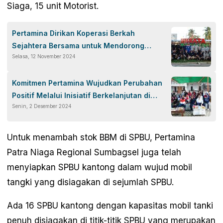
Siaga, 15 unit Motorist.
Pertamina Dirikan Koperasi Berkah
Sejahtera Bersama untuk Mendorong
Selasa, 12 November 2024
Ekonomi Inklusif di Jambi
Komitmen Pertamina Wujudkan Perubahan
Positif Melalui Inisiatif Berkelanjutan di
Senin, 2 Desember 2024
Jambi
Untuk menambah stok BBM di SPBU, Pertamina
Patra Niaga Regional Sumbagsel juga telah
menyiapkan SPBU kantong dalam wujud mobil
tangki yang disiagakan di sejumlah SPBU.
Ada 16 SPBU kantong dengan kapasitas mobil tanki
penuh disiagakan di titik-titik SPBU yang merupakan