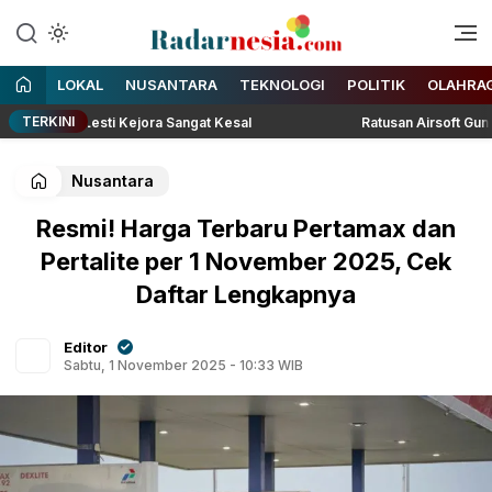
Enak Dibaca
Radarnesia
LOKAL
NUSANTARA
TEKNOLOGI
POLITIK
OLAHRA
TERKINI
iar, Lesti Kejora Sangat Kesal
Ratusan Airsoft Gun Kebayo
Nusantara
Resmi! Harga Terbaru Pertamax dan
Pertalite per 1 November 2025, Cek
Daftar Lengkapnya
Editor
Sabtu, 1 November 2025 - 10:33 WIB