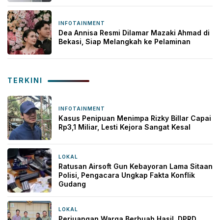
INFOTAINMENT
1 minggu yang lalu
Dea Annisa Resmi Dilamar Mazaki Ahmad di
Bekasi, Siap Melangkah ke Pelaminan
TERKINI
INFOTAINMENT
8 jam yang lalu
Kasus Penipuan Menimpa Rizky Billar Capai
Rp3,1 Miliar, Lesti Kejora Sangat Kesal
LOKAL
9 jam yang lalu
Ratusan Airsoft Gun Kebayoran Lama Sitaan
Polisi, Pengacara Ungkap Fakta Konflik
Gudang
LOKAL
14 jam yang lalu
Perjuangan Warga Berbuah Hasil, DPRD