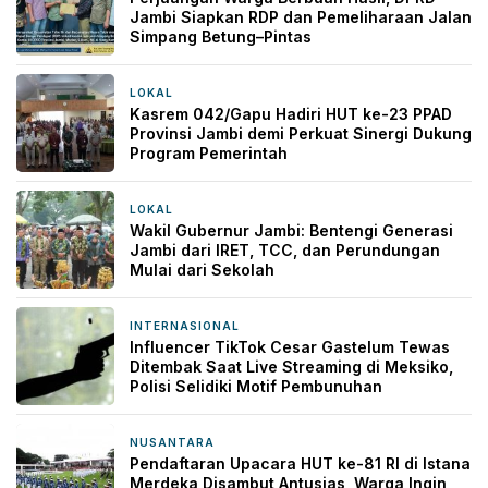
Jambi Siapkan RDP dan Pemeliharaan Jalan
Simpang Betung–Pintas
LOKAL
15 jam yang lalu
Kasrem 042/Gapu Hadiri HUT ke-23 PPAD
Provinsi Jambi demi Perkuat Sinergi Dukung
Program Pemerintah
LOKAL
20 jam yang lalu
Wakil Gubernur Jambi: Bentengi Generasi
Jambi dari IRET, TCC, dan Perundungan
Mulai dari Sekolah
INTERNASIONAL
20 jam yang lalu
Influencer TikTok Cesar Gastelum Tewas
Ditembak Saat Live Streaming di Meksiko,
Polisi Selidiki Motif Pembunuhan
NUSANTARA
21 jam yang lalu
Pendaftaran Upacara HUT ke-81 RI di Istana
Merdeka Disambut Antusias, Warga Ingin