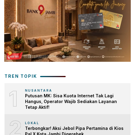
TREN TOPIK
1
NUSANTARA
Putusan MK: Sisa Kuota Internet Tak Lagi
Hangus, Operator Wajib Sediakan Layanan
Tetap Aktif!
2
LOKAL
Terbongkar! Aksi Jebol Pipa Pertamina di Kios
Pal X Kota Jambi Digerebek