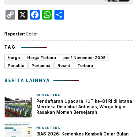
Copy
X
Facebook
WhatsApp
Share
Link
Reporter:
Editor
TAG
Harga
Harga Terbaru
per 1 November 2005
Pertalite
Pertamax
Resmi
Terbaru
BERITA LAINNYA
NUSANTARA
21 jam yang lalu
Pendaftaran Upacara HUT ke-81 RI di Istana
Merdeka Disambut Antusias, Warga Ingin
Rasakan Momen Bersejarah
NUSANTARA
21 jam yang lalu
BIAS 2026: Kemenkes Kembali Gelar Bulan