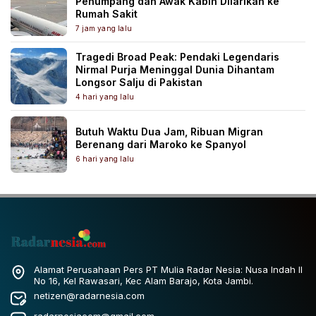
Penumpang dan Awak Kabin Dilarikan ke
Rumah Sakit
7 jam yang lalu
Tragedi Broad Peak: Pendaki Legendaris
Nirmal Purja Meninggal Dunia Dihantam
Longsor Salju di Pakistan
4 hari yang lalu
Butuh Waktu Dua Jam, Ribuan Migran
Berenang dari Maroko ke Spanyol
6 hari yang lalu
Alamat Perusahaan Pers PT Mulia Radar Nesia: Nusa Indah II
No 16, Kel Rawasari, Kec Alam Barajo, Kota Jambi.
netizen@radarnesia.com
radarnesiacom@gmail.com