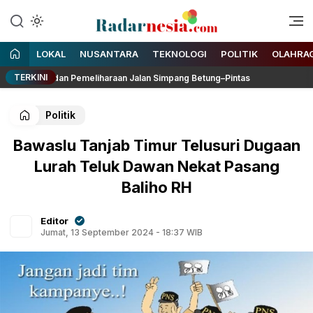
Enak Dibaca
Radarnesia
LOKAL
NUSANTARA
TEKNOLOGI
POLITIK
OLAHRA
TERKINI
 RDP dan Pemeliharaan Jalan Simpang Betung–Pintas
Kasre
Politik
Bawaslu Tanjab Timur Telusuri Dugaan
Lurah Teluk Dawan Nekat Pasang
Baliho RH
Editor
Jumat, 13 September 2024 - 18:37 WIB