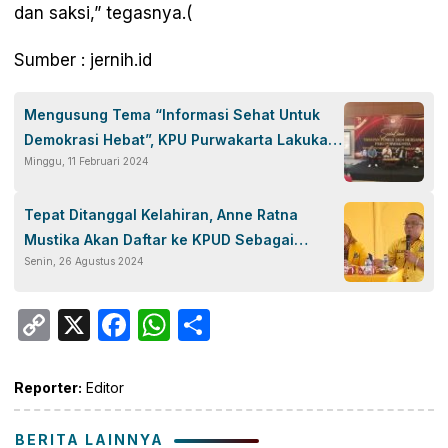
dan saksi,” tegasnya.(
Sumber : jernih.id
Mengusung Tema “Informasi Sehat Untuk
Demokrasi Hebat”, KPU Purwakarta Lakukan
Minggu, 11 Februari 2024
Sosialisasi Bersama Insan Pers
Tepat Ditanggal Kelahiran, Anne Ratna
Mustika Akan Daftar ke KPUD Sebagai
Senin, 26 Agustus 2024
Cabup Purwakarta
Copy
X
Facebook
WhatsApp
Share
Link
Reporter:
Editor
BERITA LAINNYA