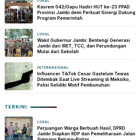
LOKAL
6 jam yang lalu
Kasrem 042/Gapu Hadiri HUT ke-23 PPAD
Provinsi Jambi demi Perkuat Sinergi Dukung
Program Pemerintah
LOKAL
11 jam yang lalu
Wakil Gubernur Jambi: Bentengi Generasi
Jambi dari IRET, TCC, dan Perundungan
Mulai dari Sekolah
INTERNASIONAL
11 jam yang lalu
Influencer TikTok Cesar Gastelum Tewas
Ditembak Saat Live Streaming di Meksiko,
Polisi Selidiki Motif Pembunuhan
TERKINI
LOKAL
4 jam yang lalu
Perjuangan Warga Berbuah Hasil, DPRD
Jambi Siapkan RDP dan Pemeliharaan Jalan
Simpang Betung–Pintas