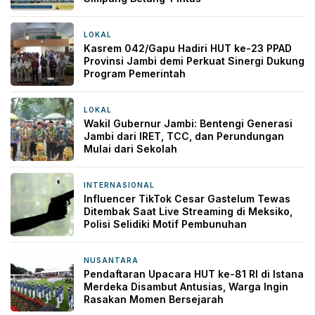
LOKAL
6 jam yang lalu
Kasrem 042/Gapu Hadiri HUT ke-23 PPAD
Provinsi Jambi demi Perkuat Sinergi Dukung
Program Pemerintah
LOKAL
11 jam yang lalu
Wakil Gubernur Jambi: Bentengi Generasi
Jambi dari IRET, TCC, dan Perundungan
Mulai dari Sekolah
INTERNASIONAL
11 jam yang lalu
Influencer TikTok Cesar Gastelum Tewas
Ditembak Saat Live Streaming di Meksiko,
Polisi Selidiki Motif Pembunuhan
NUSANTARA
11 jam yang lalu
Pendaftaran Upacara HUT ke-81 RI di Istana
Merdeka Disambut Antusias, Warga Ingin
Rasakan Momen Bersejarah