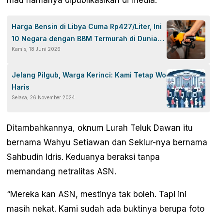
mau namanya dipublikasikan di media.
Harga Bensin di Libya Cuma Rp427/Liter, Ini
10 Negara dengan BBM Termurah di Dunia
Kamis, 18 Juni 2026
per Juni 2026
Jelang Pilgub, Warga Kerinci: Kami Tetap Wo
Haris
Selasa, 26 November 2024
Ditambahkannya, oknum Lurah Teluk Dawan itu
bernama Wahyu Setiawan dan Seklur-nya bernama
Sahbudin Idris. Keduanya beraksi tanpa
memandang netralitas ASN.
“Mereka kan ASN, mestinya tak boleh. Tapi ini
masih nekat. Kami sudah ada buktinya berupa foto