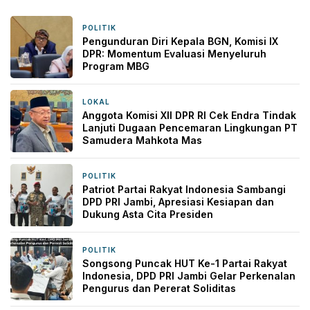
POLITIK
2 minggu yang lalu
Pengunduran Diri Kepala BGN, Komisi IX
DPR: Momentum Evaluasi Menyeluruh
Program MBG
LOKAL
2 minggu yang lalu
Anggota Komisi XII DPR RI Cek Endra Tindak
Lanjuti Dugaan Pencemaran Lingkungan PT
Samudera Mahkota Mas
POLITIK
3 minggu yang lalu
Patriot Partai Rakyat Indonesia Sambangi
DPD PRI Jambi, Apresiasi Kesiapan dan
Dukung Asta Cita Presiden
POLITIK
3 minggu yang lalu
Songsong Puncak HUT Ke-1 Partai Rakyat
Indonesia, DPD PRI Jambi Gelar Perkenalan
Pengurus dan Pererat Soliditas