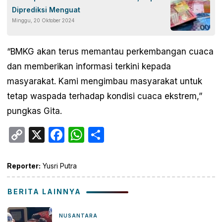
Diprediksi Menguat
Minggu, 20 Oktober 2024
“BMKG akan terus memantau perkembangan cuaca
dan memberikan informasi terkini kepada
masyarakat. Kami mengimbau masyarakat untuk
tetap waspada terhadap kondisi cuaca ekstrem,”
pungkas Gita.
Copy
X
Facebook
WhatsApp
Share
Link
Reporter:
Yusri Putra
BERITA LAINNYA
NUSANTARA
7 jam yang lalu