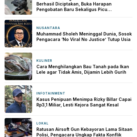
Berhasil Diciptakan, Buka Harapan
Pengobatan Baru Sekaligus Picu
Kekhawatiran
NUSANTARA
17 jam yang lalu
Muhammad Sholeh Meninggal Dunia, Sosok
Pengacara ‘No Viral No Justice’ Tutup Usia
KULINER
18 jam yang lalu
Cara Menghilangkan Bau Tanah pada Ikan
Lele agar Tidak Amis, Dijamin Lebih Gurih
INFOTAINMENT
1 hari yang lalu
Kasus Penipuan Menimpa Rizky Billar Capai
Rp3,1 Miliar, Lesti Kejora Sangat Kesal
LOKAL
1 hari yang lalu
Ratusan Airsoft Gun Kebayoran Lama Sitaan
Polisi, Pengacara Ungkap Fakta Konflik