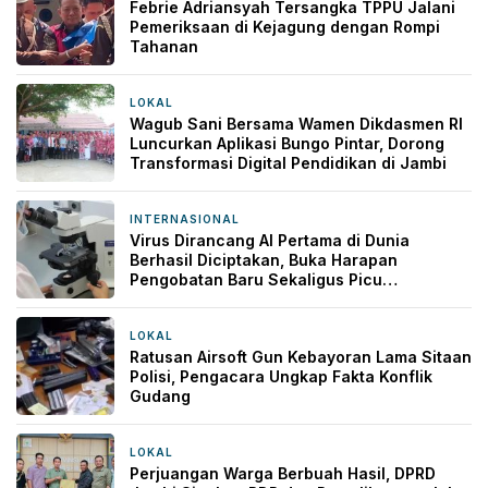
Febrie Adriansyah Tersangka TPPU Jalani
Pemeriksaan di Kejagung dengan Rompi
Tahanan
LOKAL
14 jam yang lalu
Wagub Sani Bersama Wamen Dikdasmen RI
Luncurkan Aplikasi Bungo Pintar, Dorong
Transformasi Digital Pendidikan di Jambi
INTERNASIONAL
17 jam yang lalu
Virus Dirancang AI Pertama di Dunia
Berhasil Diciptakan, Buka Harapan
Pengobatan Baru Sekaligus Picu
Kekhawatiran
LOKAL
1 hari yang lalu
Ratusan Airsoft Gun Kebayoran Lama Sitaan
Polisi, Pengacara Ungkap Fakta Konflik
Gudang
LOKAL
1 hari yang lalu
Perjuangan Warga Berbuah Hasil, DPRD