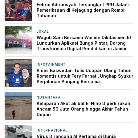
Febrie Adriansyah Tersangka TPPU Jalani
Pemeriksaan di Kejagung dengan Rompi
Tahanan
LOKAL
14 jam yang lalu
Wagub Sani Bersama Wamen Dikdasmen RI
Luncurkan Aplikasi Bungo Pintar, Dorong
Transformasi Digital Pendidikan di Jambi
INFOTAINMENT
17 jam yang lalu
Anies Baswedan Tulis Ucapan Ulang Tahun
Romantis untuk Fery Farhati, Ungkap Syukur
Perjalanan Panjang Bersama
NUSANTARA
17 jam yang lalu
Kelaparan Akut akibat El Nino Diperkirakan
Ancam 50 Juta Orang hingga Akhir Tahun
Depan
INTERNASIONAL
17 jam yang lalu
Virus Dirancang AI Pertama di Dunia