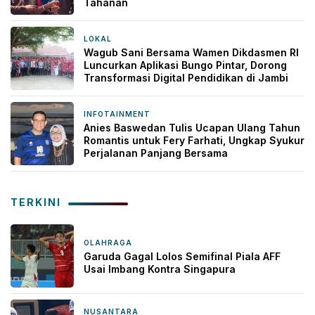
Tahanan
LOKAL
14 jam yang lalu
Wagub Sani Bersama Wamen Dikdasmen RI
Luncurkan Aplikasi Bungo Pintar, Dorong
Transformasi Digital Pendidikan di Jambi
INFOTAINMENT
17 jam yang lalu
Anies Baswedan Tulis Ucapan Ulang Tahun
Romantis untuk Fery Farhati, Ungkap Syukur
Perjalanan Panjang Bersama
TERKINI
OLAHRAGA
1 jam yang lalu
Garuda Gagal Lolos Semifinal Piala AFF
Usai Imbang Kontra Singapura
NUSANTARA
7 jam yang lalu