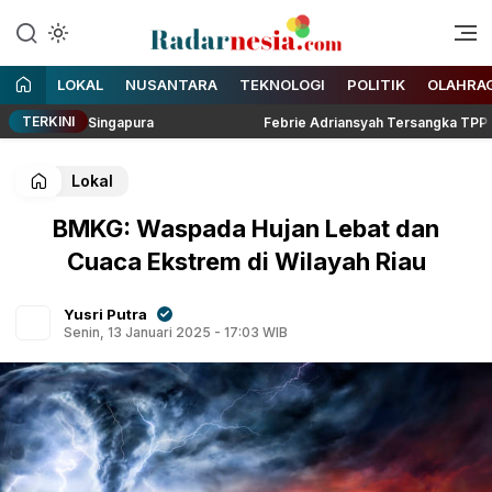
Enak Dibaca
Radarnesia
LOKAL
NUSANTARA
TEKNOLOGI
POLITIK
OLAHRA
TERKINI
ontra Singapura
Febrie Adriansyah Tersangka TPPU Jalani
Lokal
BMKG: Waspada Hujan Lebat dan
Cuaca Ekstrem di Wilayah Riau
Yusri Putra
Senin, 13 Januari 2025 - 17:03 WIB