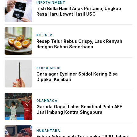
INFOTAINMENT
1 hari yang lalu
Irish Bella Hamil Anak Pertama, Ungkap
Rasa Haru Lewat Hasil USG
KULINER
1 hari yang lalu
Resep Telur Rebus Crispy, Lauk Renyah
dengan Bahan Sederhana
SERBA SERBI
1 hari yang lalu
Cara agar Eyeliner Spidol Kering Bisa
Dipakai Kembali
OLAHRAGA
2 hari yang lalu
Garuda Gagal Lolos Semifinal Piala AFF
Usai Imbang Kontra Singapura
NUSANTARA
2 hari yang lalu
Febrie Adriansyah Tersangka TPPU Jalani