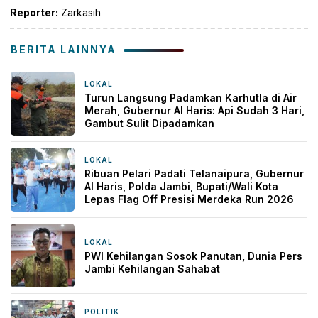
Reporter:
Zarkasih
BERITA LAINNYA
LOKAL
6 jam yang lalu
Turun Langsung Padamkan Karhutla di Air
Merah, Gubernur Al Haris: Api Sudah 3 Hari,
Gambut Sulit Dipadamkan
LOKAL
6 jam yang lalu
Ribuan Pelari Padati Telanaipura, Gubernur
Al Haris, Polda Jambi, Bupati/Wali Kota
Lepas Flag Off Presisi Merdeka Run 2026
LOKAL
9 jam yang lalu
PWI Kehilangan Sosok Panutan, Dunia Pers
Jambi Kehilangan Sahabat
POLITIK
1 hari yang lalu