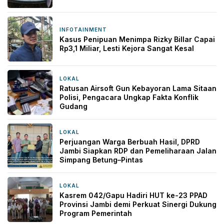
INFOTAINMENT
19 jam yang lalu
Kasus Penipuan Menimpa Rizky Billar Capai
Rp3,1 Miliar, Lesti Kejora Sangat Kesal
LOKAL
21 jam yang lalu
Ratusan Airsoft Gun Kebayoran Lama Sitaan
Polisi, Pengacara Ungkap Fakta Konflik
Gudang
LOKAL
1 hari yang lalu
Perjuangan Warga Berbuah Hasil, DPRD
Jambi Siapkan RDP dan Pemeliharaan Jalan
Simpang Betung–Pintas
LOKAL
1 hari yang lalu
Kasrem 042/Gapu Hadiri HUT ke-23 PPAD
Provinsi Jambi demi Perkuat Sinergi Dukung
Program Pemerintah