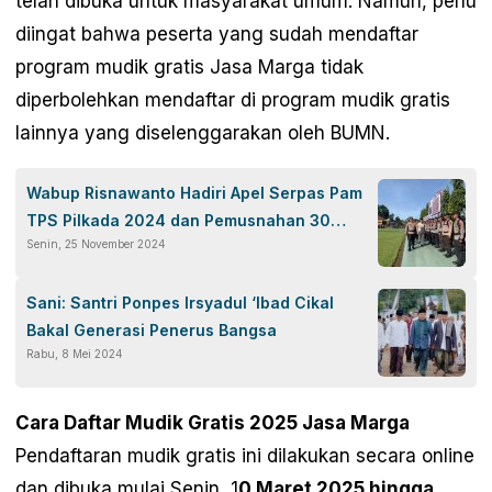
telah dibuka untuk masyarakat umum. Namun, perlu
diingat bahwa peserta yang sudah mendaftar
program mudik gratis Jasa Marga tidak
diperbolehkan mendaftar di program mudik gratis
lainnya yang diselenggarakan oleh BUMN.
Wabup Risnawanto Hadiri Apel Serpas Pam
TPS Pilkada 2024 dan Pemusnahan 30
Senin, 25 November 2024
Kilogram Ganja di Mako Polres Pasbar
Sani: Santri Ponpes Irsyadul ‘Ibad Cikal
Bakal Generasi Penerus Bangsa
Rabu, 8 Mei 2024
Cara Daftar Mudik Gratis 2025 Jasa Marga
Pendaftaran mudik gratis ini dilakukan secara online
dan dibuka mulai Senin, 1
0 Maret 2025 hingga