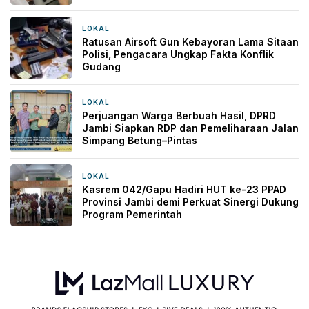
Kekhawatiran
LOKAL
21 jam yang lalu
Ratusan Airsoft Gun Kebayoran Lama Sitaan
Polisi, Pengacara Ungkap Fakta Konflik
Gudang
LOKAL
1 hari yang lalu
Perjuangan Warga Berbuah Hasil, DPRD
Jambi Siapkan RDP dan Pemeliharaan Jalan
Simpang Betung–Pintas
LOKAL
1 hari yang lalu
Kasrem 042/Gapu Hadiri HUT ke-23 PPAD
Provinsi Jambi demi Perkuat Sinergi Dukung
Program Pemerintah