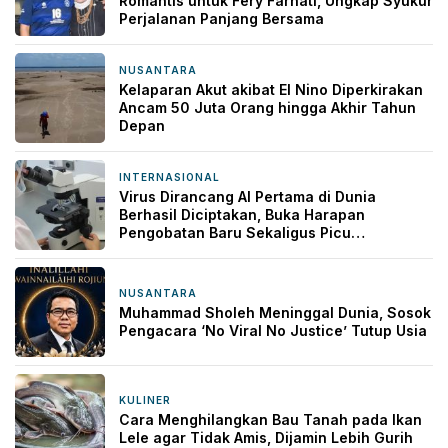
Romantis untuk Fery Farhati, Ungkap Syukur
Perjalanan Panjang Bersama
NUSANTARA
9 jam yang lalu
Kelaparan Akut akibat El Nino Diperkirakan
Ancam 50 Juta Orang hingga Akhir Tahun
Depan
INTERNASIONAL
9 jam yang lalu
Virus Dirancang AI Pertama di Dunia
Berhasil Diciptakan, Buka Harapan
Pengobatan Baru Sekaligus Picu
Kekhawatiran
NUSANTARA
9 jam yang lalu
Muhammad Sholeh Meninggal Dunia, Sosok
Pengacara ‘No Viral No Justice’ Tutup Usia
KULINER
10 jam yang lalu
Cara Menghilangkan Bau Tanah pada Ikan
Lele agar Tidak Amis, Dijamin Lebih Gurih