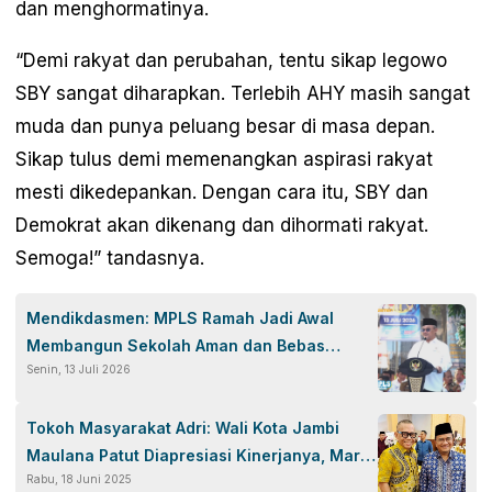
dan menghormatinya.
“Demi rakyat dan perubahan, tentu sikap legowo
SBY sangat diharapkan. Terlebih AHY masih sangat
muda dan punya peluang besar di masa depan.
Sikap tulus demi memenangkan aspirasi rakyat
mesti dikedepankan. Dengan cara itu, SBY dan
Demokrat akan dikenang dan dihormati rakyat.
Semoga!” tandasnya.
Mendikdasmen: MPLS Ramah Jadi Awal
Membangun Sekolah Aman dan Bebas
Senin, 13 Juli 2026
Perpeloncoan
Tokoh Masyarakat Adri: Wali Kota Jambi
Maulana Patut Diapresiasi Kinerjanya, Mari
Rabu, 18 Juni 2025
Kita Jaga Beliau dan Beri Dukungan