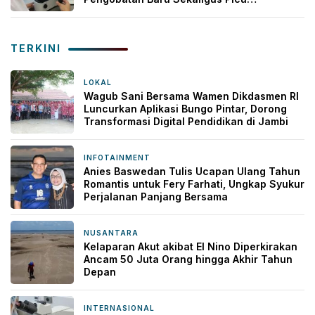
Kekhawatiran
TERKINI
LOKAL
2 jam yang lalu
Wagub Sani Bersama Wamen Dikdasmen RI
Luncurkan Aplikasi Bungo Pintar, Dorong
Transformasi Digital Pendidikan di Jambi
INFOTAINMENT
5 jam yang lalu
Anies Baswedan Tulis Ucapan Ulang Tahun
Romantis untuk Fery Farhati, Ungkap Syukur
Perjalanan Panjang Bersama
NUSANTARA
5 jam yang lalu
Kelaparan Akut akibat El Nino Diperkirakan
Ancam 50 Juta Orang hingga Akhir Tahun
Depan
INTERNASIONAL
5 jam yang lalu