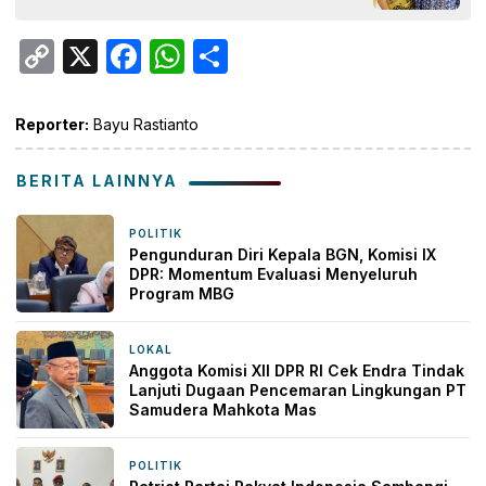
Copy
X
Facebook
WhatsApp
Share
Link
Reporter:
Bayu Rastianto
BERITA LAINNYA
POLITIK
2 minggu yang lalu
Pengunduran Diri Kepala BGN, Komisi IX
DPR: Momentum Evaluasi Menyeluruh
Program MBG
LOKAL
3 minggu yang lalu
Anggota Komisi XII DPR RI Cek Endra Tindak
Lanjuti Dugaan Pencemaran Lingkungan PT
Samudera Mahkota Mas
POLITIK
3 minggu yang lalu