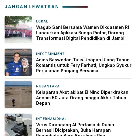
JANGAN LEWATKAN
LOKAL
2 jam yang lalu
Wagub Sani Bersama Wamen Dikdasmen RI
Luncurkan Aplikasi Bungo Pintar, Dorong
Transformasi Digital Pendidikan di Jambi
INFOTAINMENT
5 jam yang lalu
Anies Baswedan Tulis Ucapan Ulang Tahun
Romantis untuk Fery Farhati, Ungkap Syukur
Perjalanan Panjang Bersama
NUSANTARA
5 jam yang lalu
Kelaparan Akut akibat El Nino Diperkirakan
Ancam 50 Juta Orang hingga Akhir Tahun
Depan
INTERNASIONAL
5 jam yang lalu
Virus Dirancang AI Pertama di Dunia
Berhasil Diciptakan, Buka Harapan
Pengobatan Baru Sekaligus Picu