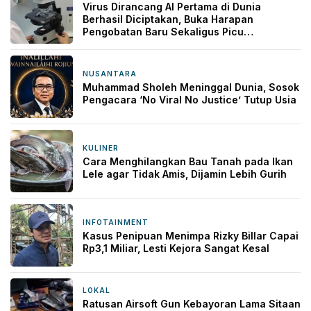
Virus Dirancang AI Pertama di Dunia
Berhasil Diciptakan, Buka Harapan
Pengobatan Baru Sekaligus Picu
Kekhawatiran
NUSANTARA
5 jam yang lalu
Muhammad Sholeh Meninggal Dunia, Sosok
Pengacara ‘No Viral No Justice’ Tutup Usia
KULINER
6 jam yang lalu
Cara Menghilangkan Bau Tanah pada Ikan
Lele agar Tidak Amis, Dijamin Lebih Gurih
INFOTAINMENT
15 jam yang lalu
Kasus Penipuan Menimpa Rizky Billar Capai
Rp3,1 Miliar, Lesti Kejora Sangat Kesal
LOKAL
16 jam yang lalu
Ratusan Airsoft Gun Kebayoran Lama Sitaan