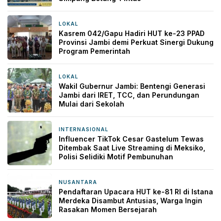
LOKAL
12 jam yang lalu
Kasrem 042/Gapu Hadiri HUT ke-23 PPAD
Provinsi Jambi demi Perkuat Sinergi Dukung
Program Pemerintah
LOKAL
16 jam yang lalu
Wakil Gubernur Jambi: Bentengi Generasi
Jambi dari IRET, TCC, dan Perundungan
Mulai dari Sekolah
INTERNASIONAL
17 jam yang lalu
Influencer TikTok Cesar Gastelum Tewas
Ditembak Saat Live Streaming di Meksiko,
Polisi Selidiki Motif Pembunuhan
NUSANTARA
17 jam yang lalu
Pendaftaran Upacara HUT ke-81 RI di Istana
Merdeka Disambut Antusias, Warga Ingin
Rasakan Momen Bersejarah