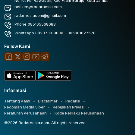
No 16, Kel Rawasari, Kec Alam Barajo, Kota Jambi.
netizen@radarnesia.com
radarnesiacom@gmail.com
Phone 085165568088
WhatsApp 082373319008 - 085381827578
Follow Kami
Informasi
Tentang Kami
Disclaimer
Redaksi
Pedoman Media Siber
Kebijakan Privasi
Peraturan Perusahaan
Kode Perilaku Perusahaan
©2026 Radarnesia.com. All rights reserved.