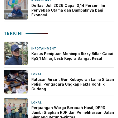
NUSANTARA
4 hari yang lalu
Deflasi Juli 2026 Capai 0,14 Persen: Ini
Penyebab Utama dan Dampaknya bagi
Ekonomi
TERKINI
INFOTAINMENT
4 jam yang lalu
Kasus Penipuan Menimpa Rizky Billar Capai
Rp3,1 Miliar, Lesti Kejora Sangat Kesal
LOKAL
6 jam yang lalu
Ratusan Airsoft Gun Kebayoran Lama Sitaan
Polisi, Pengacara Ungkap Fakta Konflik
Gudang
LOKAL
10 jam yang lalu
Perjuangan Warga Berbuah Hasil, DPRD
Jambi Siapkan RDP dan Pemeliharaan Jalan
Simpang Betung–Pintas