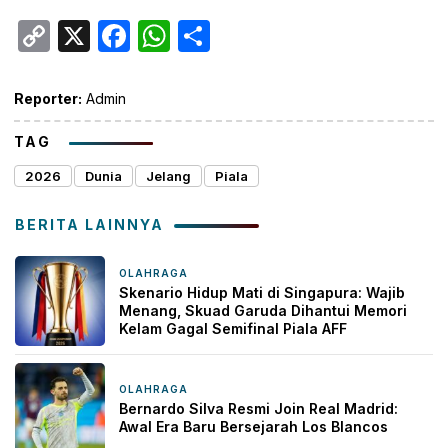
Copy
X
Facebook
WhatsApp
Share
Link
Reporter:
Admin
TAG
2026
Dunia
Jelang
Piala
BERITA LAINNYA
OLAHRAGA
2 hari yang lalu
Skenario Hidup Mati di Singapura: Wajib
Menang, Skuad Garuda Dihantui Memori
Kelam Gagal Semifinal Piala AFF
OLAHRAGA
3 hari yang lalu
Bernardo Silva Resmi Join Real Madrid:
Awal Era Baru Bersejarah Los Blancos