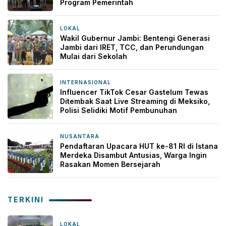
Program Pemerintah
LOKAL
5 jam yang lalu
Wakil Gubernur Jambi: Bentengi Generasi
Jambi dari IRET, TCC, dan Perundungan
Mulai dari Sekolah
INTERNASIONAL
6 jam yang lalu
Influencer TikTok Cesar Gastelum Tewas
Ditembak Saat Live Streaming di Meksiko,
Polisi Selidiki Motif Pembunuhan
NUSANTARA
6 jam yang lalu
Pendaftaran Upacara HUT ke-81 RI di Istana
Merdeka Disambut Antusias, Warga Ingin
Rasakan Momen Bersejarah
TERKINI
LOKAL
34 menit yang lalu