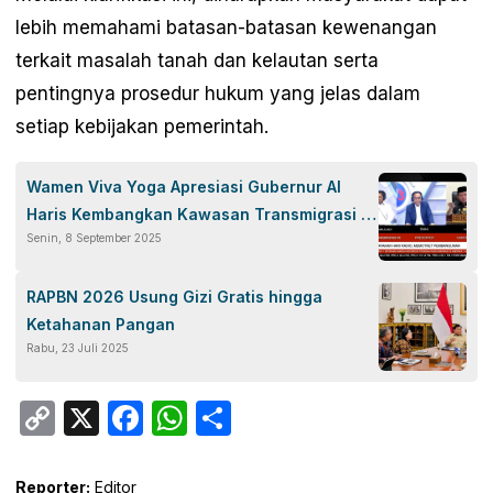
lebih memahami batasan-batasan kewenangan
terkait masalah tanah dan kelautan serta
pentingnya prosedur hukum yang jelas dalam
setiap kebijakan pemerintah.
Wamen Viva Yoga Apresiasi Gubernur Al
Haris Kembangkan Kawasan Transmigrasi di
Senin, 8 September 2025
Jambi
RAPBN 2026 Usung Gizi Gratis hingga
Ketahanan Pangan
Rabu, 23 Juli 2025
Copy
X
Facebook
WhatsApp
Share
Link
Reporter:
Editor