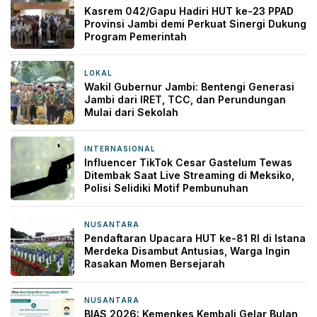
Kasrem 042/Gapu Hadiri HUT ke-23 PPAD
Provinsi Jambi demi Perkuat Sinergi Dukung
Program Pemerintah
LOKAL
5 jam yang lalu
Wakil Gubernur Jambi: Bentengi Generasi
Jambi dari IRET, TCC, dan Perundungan
Mulai dari Sekolah
INTERNASIONAL
6 jam yang lalu
Influencer TikTok Cesar Gastelum Tewas
Ditembak Saat Live Streaming di Meksiko,
Polisi Selidiki Motif Pembunuhan
NUSANTARA
6 jam yang lalu
Pendaftaran Upacara HUT ke-81 RI di Istana
Merdeka Disambut Antusias, Warga Ingin
Rasakan Momen Bersejarah
NUSANTARA
6 jam yang lalu
BIAS 2026: Kemenkes Kembali Gelar Bulan