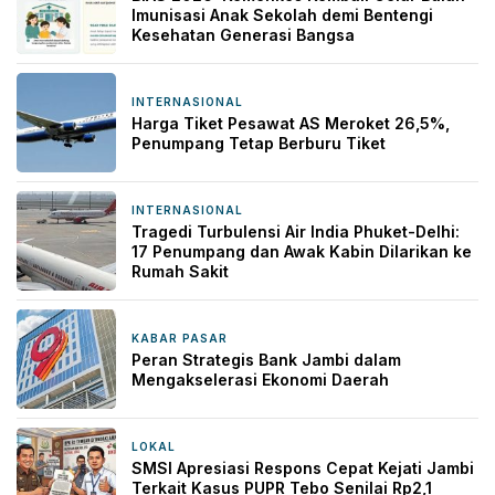
Imunisasi Anak Sekolah demi Bentengi
Kesehatan Generasi Bangsa
INTERNASIONAL
6 jam yang lalu
Harga Tiket Pesawat AS Meroket 26,5%,
Penumpang Tetap Berburu Tiket
INTERNASIONAL
7 jam yang lalu
Tragedi Turbulensi Air India Phuket-Delhi:
17 Penumpang dan Awak Kabin Dilarikan ke
Rumah Sakit
KABAR PASAR
8 jam yang lalu
Peran Strategis Bank Jambi dalam
Mengakselerasi Ekonomi Daerah
LOKAL
20 jam yang lalu
SMSI Apresiasi Respons Cepat Kejati Jambi
Terkait Kasus PUPR Tebo Senilai Rp2,1