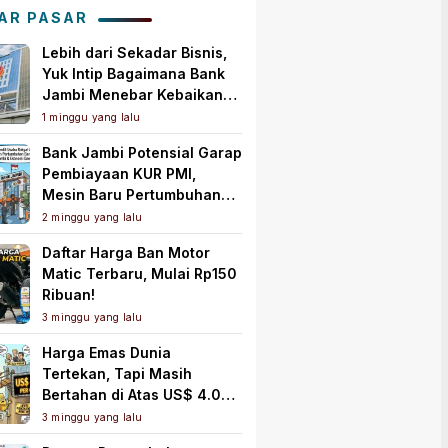
AR PASAR
Lebih dari Sekadar Bisnis,
Yuk Intip Bagaimana Bank
Jambi Menebar Kebaikan
untuk Masyarakat!
1 minggu yang lalu
Bank Jambi Potensial Garap
Pembiayaan KUR PMI,
Mesin Baru Pertumbuhan
Ekonomi Daerah
2 minggu yang lalu
Daftar Harga Ban Motor
Matic Terbaru, Mulai Rp150
Ribuan!
3 minggu yang lalu
Harga Emas Dunia
Tertekan, Tapi Masih
Bertahan di Atas US$ 4.000
per Ons Troi
3 minggu yang lalu