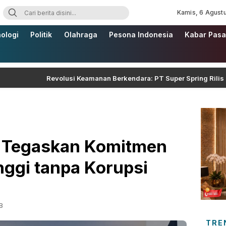
Kamis, 6 Agust
ologi
Politik
Olahraga
Pesona Indonesia
Kabar Pasa
Revolusi Keamanan Berkendara: PT Super Spring Rilis Dekkali
 Tegaskan Komitmen
nggi tanpa Korupsi
B
TRE