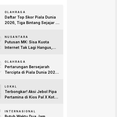
OLAHRAGA
Daftar Top Skor Piala Dunia
2026, Tiga Bintang Sejajar di
Puncak
2
NUSANTARA
Putusan MK: Sisa Kuota
Internet Tak Lagi Hangus,
Operator Wajib Sediakan
3
Layanan Tetap Aktif!
OLAHRAGA
Pertarungan Bersejarah
Tercipta di Piala Dunia 2026:
Empat Penguasa Ranking
4
FIFA Saling Jegal
LOKAL
Terbongkar! Aksi Jebol Pipa
Pertamina di Kios Pal X Kota
Jambi Digerebek
5
INTERNASIONAL
Butuh Waktu Dua Jam,