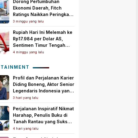
Dorong Pertumbuhan
Ekonomi Daerah, Fitch
Ratings Naikkan Peringkat
Bank Jambi Jadi ‘A+(idn)’
3 minggu yang lalu
dengan Outlook Stabil
Rupiah Hari Ini Melemah ke
Rp17.984 per Dolar AS,
Sentimen Timur Tengah
Tekan Mata Uang
4 minggu yang lalu
OTAINMENT
Profil dan Perjalanan Karier
Diding Boneng, Aktor Senior
Legendaris Indonesia yang
Meninggal Dunia
3 hari yang lalu
Perjalanan Inspiratif Nikmat
Harahap, Penulis Buku di
Tanah Rantau yang Sukses
Lewat Karya Best Seller
4 hari yang lalu