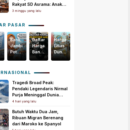
Rakyat SD Asrama: Anak
Masih Butuh Dekat Orang
3 minggu yang lalu
Tua
AR PASAR
Bank
Daftar
Harga
Dorong
Jambi
Harga
Emas
Pertumbuhan
dar
Potensial
Ban
Dunia
Ekonomi
,
Garap
Motor
Tertekan,
Daerah,
Pembiayaan
Matic
Tapi
Fitch
KUR
Terbaru,
Masih
Ratings
ERNASIONAL
imana
PMI,
Mulai
Bertahan
Naikkan
Mesin
Rp150
di
Peringkat
Tragedi Broad Peak:
i
Baru
Ribuan!
Atas
Bank
Pendaki Legendaris Nirmal
bar
Pertumbuhan
US$
Jambi
Purja Meninggal Dunia
ikan
Ekonomi
4.000
Jadi
Dihantam Longsor Salju di
4 hari yang lalu
Daerah
per
‘A+
Pakistan
Butuh Waktu Dua Jam,
rakat!
Ons
(idn)’
Ribuan Migran Berenang
Troi
dengan
dari Maroko ke Spanyol
Outlook