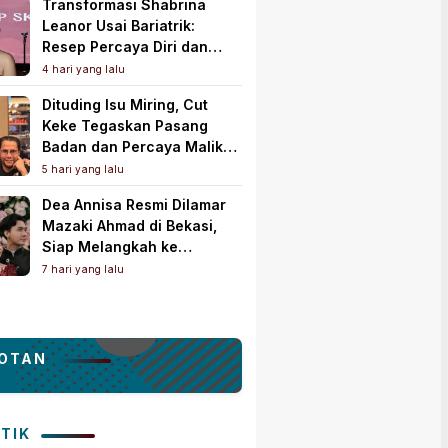
Transformasi Shabrina
Leanor Usai Bariatrik:
Resep Percaya Diri dan
Rahasia Body Shaping
4 hari yang lalu
Tampil Standout
Dituding Isu Miring, Cut
Keke Tegaskan Pasang
Badan dan Percaya Malik
Bawazier
5 hari yang lalu
Dea Annisa Resmi Dilamar
Mazaki Ahmad di Bekasi,
Siap Melangkah ke
Pelaminan
7 hari yang lalu
OTAN
ITIK