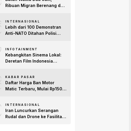
Ribuan Migran Berenang dari
Maroko ke Spanyol
6
INTERNASIONAL
Lebih dari 100 Demonstran
Anti-NATO Ditahan Polisi
Turki Jelang KTT di Ankara
7
INFOTAINMENT
Kebangkitan Sinema Lokal:
Deretan Film Indonesia
Terbaru 2026 yang Banjir
8
Bintang dan Dobrak Pasar
KABAR PASAR
Global
Daftar Harga Ban Motor
Matic Terbaru, Mulai Rp150
Ribuan!
9
INTERNASIONAL
Iran Luncurkan Serangan
Rudal dan Drone ke Fasilitas
AS di Teluk, Ancam Tutup
Selat Hormuz