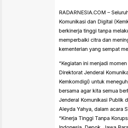
RADARNESIA.COM – Seluruh j
Komunikasi dan Digital (Kem
berkinerja tinggi tanpa melak
memperbaiki citra dan menin
kementerian yang sempat men
“Kegiatan ini menjadi momen 
Direktorat Jenderal Komunik
Kemkomdigi) untuk meneguh
bersama agar kita semua berki
Jenderal Komunikasi Publik d
Aleyda Yahya, dalam acara So
“Kinerja Tinggi Tanpa Korupsi
Indonesia, Depok, Jawa Bara