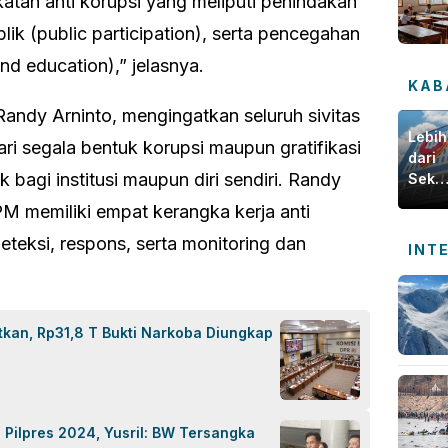
katan anti korupsi yang meliputi penindakan
blik (public participation), serta pencegahan
nd education),” jelasnya.
KAB
andy Arninto, mengingatkan seluruh sivitas
Lebih
i segala bentuk korupsi maupun gratifikasi
dari
bagi institusi maupun diri sendiri. Randy
Seka
Bisnis
M memiliki empat kerangka kerja anti
Yuk
Intip
eteksi, respons, serta monitoring dan
INT
Baga
Bank
Jamb
Mene
tkan, Rp31,8 T Bukti Narkoba Diungkap
Keba
untuk
Masya
 Pilpres 2024, Yusril: BW Tersangka