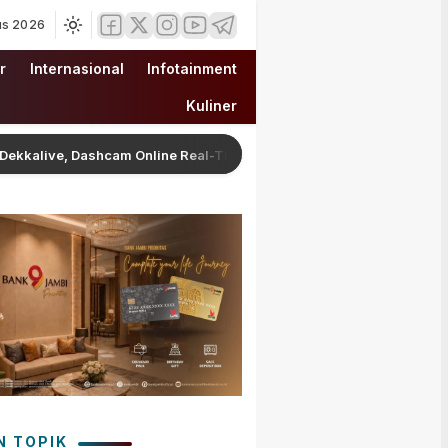
us 2026
r
Internasional
Infotainment
Kuliner
ve, Dashcam Online Real-Time Pintar
Gubernur Al Har
N TOPIK