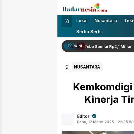
Radarnesia
Enak Dibaca
Lokal
Nusantara
Tekn
Serba Serbi
TERKINI
t Kejati Jambi Terkait Kasus PUPR Tebo Senilai Rp2,1 Miliar
NUSANTARA
Kemkomdigi
Kinerja Ti
Editor
Rabu, 12 Maret 2025 - 22:35 WI