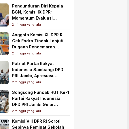
Pengunduran Diri Kepala
BGN, Komisi IX DPR:
Momentum Evaluasi
Menyeluruh Program MBG
2 minggu yang lalu
Anggota Komisi XII DPR RI
Cek Endra Tindak Lanjuti
Dugaan Pencemaran
Lingkungan PT Samudera
2 minggu yang lalu
Mahkota Mas
Patriot Partai Rakyat
Indonesia Sambangi DPD
PRI Jambi, Apresiasi
Kesiapan dan Dukung Asta
2 minggu yang lalu
Cita Presiden
Songsong Puncak HUT Ke-1
Partai Rakyat Indonesia,
DPD PRI Jambi Gelar
Perkenalan Pengurus dan
2 minggu yang lalu
Pererat Soliditas
Komisi VIII DPR RI Soroti
Sepinya Peminat Sekolah