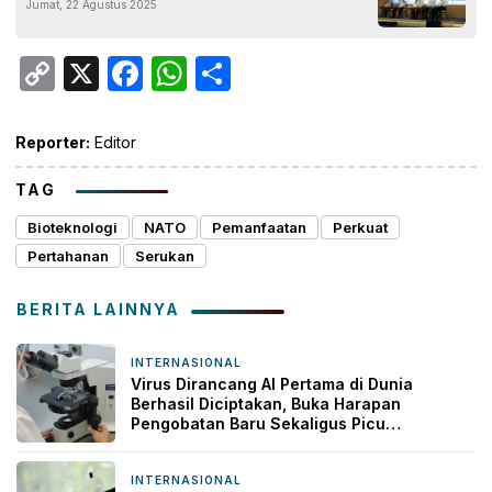
Jumat, 22 Agustus 2025
Plan
Copy
X
Facebook
WhatsApp
Share
Link
Reporter:
Editor
TAG
Bioteknologi
NATO
Pemanfaatan
Perkuat
Pertahanan
Serukan
BERITA LAINNYA
INTERNASIONAL
2 hari yang lalu
Virus Dirancang AI Pertama di Dunia
Berhasil Diciptakan, Buka Harapan
Pengobatan Baru Sekaligus Picu
Kekhawatiran
INTERNASIONAL
3 hari yang lalu