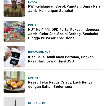
LOKAL
6 jam yang lalu
PWI Kehilangan Sosok Panutan, Dunia Pers
Jambi Kehilangan Sahabat
POLITIK
1 hari yang lalu
HUT Ke-1 PRI: DPD Partai Rakyat Indonesia
Jambi Gelar Aksi Sosial Berbagi Sembako
Hingga ke Pasar Tradisional
INFOTAINMENT
1 hari yang lalu
Irish Bella Hamil Anak Pertama, Ungkap
Rasa Haru Lewat Hasil USG
KULINER
1 hari yang lalu
Resep Telur Rebus Crispy, Lauk Renyah
dengan Bahan Sederhana
SERBA SERBI
1 hari yang lalu