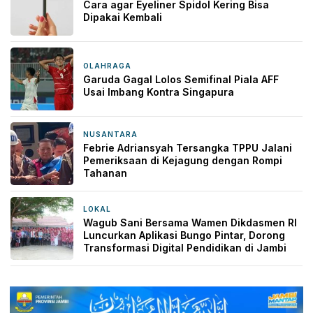
Cara agar Eyeliner Spidol Kering Bisa
Dipakai Kembali
OLAHRAGA
2 hari yang lalu
Garuda Gagal Lolos Semifinal Piala AFF
Usai Imbang Kontra Singapura
NUSANTARA
2 hari yang lalu
Febrie Adriansyah Tersangka TPPU Jalani
Pemeriksaan di Kejagung dengan Rompi
Tahanan
LOKAL
2 hari yang lalu
Wagub Sani Bersama Wamen Dikdasmen RI
Luncurkan Aplikasi Bungo Pintar, Dorong
Transformasi Digital Pendidikan di Jambi