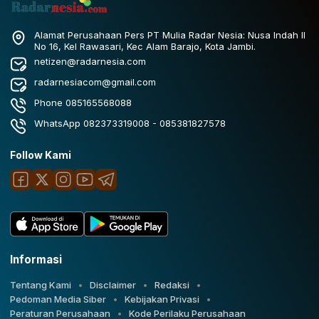
Alamat Perusahaan Pers PT Mulia Radar Nesia: Nusa Indah II
No 16, Kel Rawasari, Kec Alam Barajo, Kota Jambi.
netizen@radarnesia.com
radarnesiacom@gmail.com
Phone 085165568088
WhatsApp 082373319008 - 085381827578
Follow Kami
Informasi
Tentang Kami
Disclaimer
Redaksi
Pedoman Media Siber
Kebijakan Privasi
Peraturan Perusahaan
Kode Perilaku Perusahaan