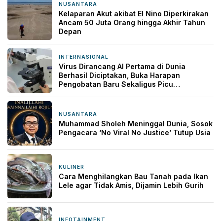
NUSANTARA
6 jam yang lalu
Kelaparan Akut akibat El Nino Diperkirakan
Ancam 50 Juta Orang hingga Akhir Tahun
Depan
INTERNASIONAL
6 jam yang lalu
Virus Dirancang AI Pertama di Dunia
Berhasil Diciptakan, Buka Harapan
Pengobatan Baru Sekaligus Picu
Kekhawatiran
NUSANTARA
6 jam yang lalu
Muhammad Sholeh Meninggal Dunia, Sosok
Pengacara ‘No Viral No Justice’ Tutup Usia
KULINER
7 jam yang lalu
Cara Menghilangkan Bau Tanah pada Ikan
Lele agar Tidak Amis, Dijamin Lebih Gurih
INFOTAINMENT
16 jam yang lalu