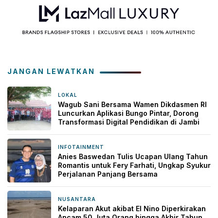
JANGAN LEWATKAN
LOKAL
3 jam yang lalu
Wagub Sani Bersama Wamen Dikdasmen RI
Luncurkan Aplikasi Bungo Pintar, Dorong
Transformasi Digital Pendidikan di Jambi
INFOTAINMENT
6 jam yang lalu
Anies Baswedan Tulis Ucapan Ulang Tahun
Romantis untuk Fery Farhati, Ungkap Syukur
Perjalanan Panjang Bersama
NUSANTARA
6 jam yang lalu
Kelaparan Akut akibat El Nino Diperkirakan
Ancam 50 Juta Orang hingga Akhir Tahun