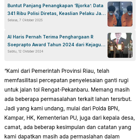
Buntut Panjang Penangkapan ‘Bjorka’: Data
341 Ribu Polisi Diretas, Keaslian Pelaku Jadi
Selasa, 7 Oktober 2025
Pro Kontra
Al Haris Pernah Terima Penghargaan R
Soeprapto Award Tahun 2024 dari Kejagung
Sabtu, 12 Oktober 2024
RI
“Kami dari Pemerintah Provinsi Riau, telah
memfasilitasi percepatan penyelesaian ganti rugi
untuk jalan tol Rengat-Pekanbaru. Memang masih
ada beberapa permasalahan terkait lahan tersrbut.
Jadi yang kami undang, mulai dari Polda BPN,
Kampar, HK, Kementerian PU, juga dari kepala desa,
camat, ada beberap kesimpulan dan catatan yang
kami dapatkan masih ada permaslahan dalam