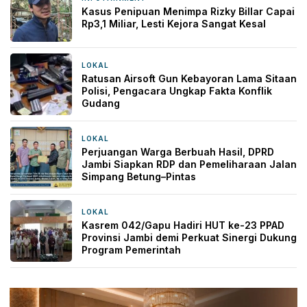
Kasus Penipuan Menimpa Rizky Billar Capai
Rp3,1 Miliar, Lesti Kejora Sangat Kesal
LOKAL
17 jam yang lalu
Ratusan Airsoft Gun Kebayoran Lama Sitaan
Polisi, Pengacara Ungkap Fakta Konflik
Gudang
LOKAL
22 jam yang lalu
Perjuangan Warga Berbuah Hasil, DPRD
Jambi Siapkan RDP dan Pemeliharaan Jalan
Simpang Betung–Pintas
LOKAL
23 jam yang lalu
Kasrem 042/Gapu Hadiri HUT ke-23 PPAD
Provinsi Jambi demi Perkuat Sinergi Dukung
Program Pemerintah