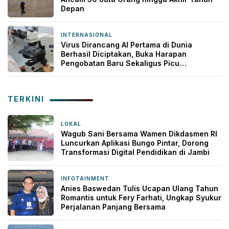
Depan
INTERNASIONAL
6 jam yang lalu
Virus Dirancang AI Pertama di Dunia
Berhasil Diciptakan, Buka Harapan
Pengobatan Baru Sekaligus Picu
Kekhawatiran
TERKINI
LOKAL
3 jam yang lalu
Wagub Sani Bersama Wamen Dikdasmen RI
Luncurkan Aplikasi Bungo Pintar, Dorong
Transformasi Digital Pendidikan di Jambi
INFOTAINMENT
6 jam yang lalu
Anies Baswedan Tulis Ucapan Ulang Tahun
Romantis untuk Fery Farhati, Ungkap Syukur
Perjalanan Panjang Bersama