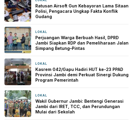
17 jam yang lalu
Ratusan Airsoft Gun Kebayoran Lama Sitaan
Polisi, Pengacara Ungkap Fakta Konflik
Gudang
LOKAL
22 jam yang lalu
Perjuangan Warga Berbuah Hasil, DPRD
Jambi Siapkan RDP dan Pemeliharaan Jalan
Simpang Betung–Pintas
LOKAL
23 jam yang lalu
Kasrem 042/Gapu Hadiri HUT ke-23 PPAD
Provinsi Jambi demi Perkuat Sinergi Dukung
Program Pemerintah
LOKAL
1 hari yang lalu
Wakil Gubernur Jambi: Bentengi Generasi
Jambi dari IRET, TCC, dan Perundungan
Mulai dari Sekolah