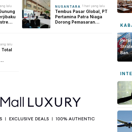
yang lalu
1 hari yang lalu
NUSANTARA
 Gunung
Tembus Pasar Global, PT
rjibaku
Pertamina Patra Niaga
strem
Dorong Pemasaran
KAB
pi
UMKM Binaan Lewat
Strategi Storytelling
Pera
yang lalu
Strat
 Total
Bank
Jamb
dala
an
Meng
INT
Ekon
Daer