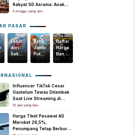
Rakyat SD Asrama: Anak
Masih Butuh Dekat Orang
3 minggu yang lalu
Tua
AR PASAR
n
Lebih
Bank
Daftar
Harga
egis
dari
Jambi
Harga
Emas
Sekadar
Potensial
Ban
Dunia
i
Bisnis,
Garap
Motor
Tertekan,
m
Yuk
Pembiayaan
Matic
Tapi
akselerasi
Intip
KUR
Terbaru,
Masih
ERNASIONAL
omi
Bagaimana
PMI,
Mulai
Bertahan
ah
Bank
Mesin
Rp150
di
Influencer TikTok Cesar
Jambi
Baru
Ribuan!
Atas
Gastelum Tewas Ditembak
Menebar
Pertumbuhan
US$
Saat Live Streaming di
Kebaikan
Ekonomi
4.000
Meksiko, Polisi Selidiki
10 jam yang lalu
untuk
Daerah
per
Motif Pembunuhan
Harga Tiket Pesawat AS
Masyarakat!
Ons
Meroket 26,5%,
Troi
Penumpang Tetap Berburu
Tiket