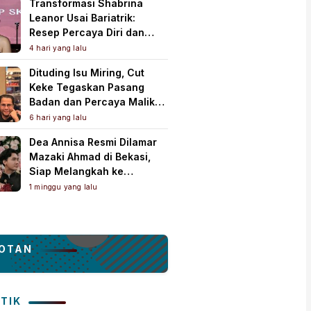
Transformasi Shabrina
Leanor Usai Bariatrik:
Resep Percaya Diri dan
Rahasia Body Shaping
4 hari yang lalu
Tampil Standout
Dituding Isu Miring, Cut
Keke Tegaskan Pasang
Badan dan Percaya Malik
Bawazier
6 hari yang lalu
Dea Annisa Resmi Dilamar
Mazaki Ahmad di Bekasi,
Siap Melangkah ke
Pelaminan
1 minggu yang lalu
OTAN
ITIK