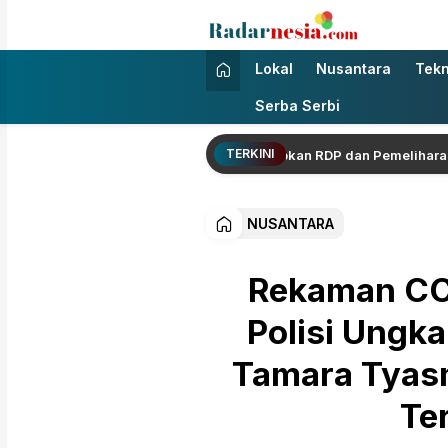
Radarnesia
Enak Dibaca
Lokal
Nusantara
Tekn
Serba Serbi
TERKINI
ga Berbuah Hasil, DPRD Jambi Siapkan RDP dan Pemeliharaan Jalan
NUSANTARA
Rekaman CC
Polisi Ungka
Tamara Tyas
Te