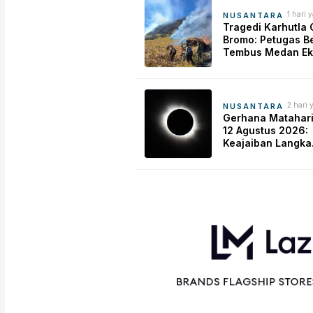
1 hari 
NUSANTARA
Tragedi Karhutla
Bromo: Petugas Be
Tembus Medan Ek
Demi Padamkan A
2 hari 
NUSANTARA
Gerhana Matahari
12 Agustus 2026:
Keajaiban Langka
Berbarengan Huj
Meteor Perseid!