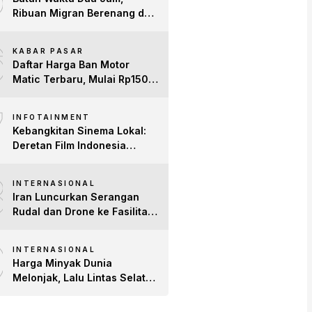
Ribuan Migran Berenang dari
Maroko ke Spanyol
6
KABAR PASAR
Daftar Harga Ban Motor
Matic Terbaru, Mulai Rp150
Ribuan!
7
INFOTAINMENT
Kebangkitan Sinema Lokal:
Deretan Film Indonesia
Terbaru 2026 yang Banjir
8
Bintang dan Dobrak Pasar
INTERNASIONAL
Global
Iran Luncurkan Serangan
Rudal dan Drone ke Fasilitas
AS di Teluk, Ancam Tutup
9
Selat Hormuz
INTERNASIONAL
Harga Minyak Dunia
Melonjak, Lalu Lintas Selat
Hormuz Anjlok 83% Imbas
Konflik AS-Iran