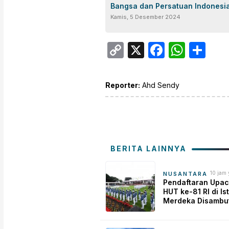
Bangsa dan Persatuan Indonesi
Kamis, 5 Desember 2024
Copy
X
Facebo
What
Sh
Link
Reporter:
Ahd Sendy
BERITA LAINNYA
10 jam 
NUSANTARA
Pendaftaran Upac
HUT ke-81 RI di Is
Merdeka Disambu
Antusias, Warga I
Rasakan Momen
Bersejarah