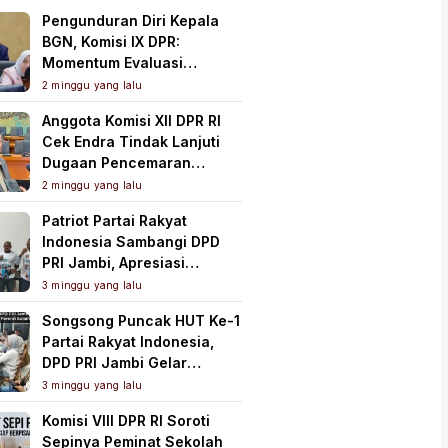
Pengunduran Diri Kepala
BGN, Komisi IX DPR:
Momentum Evaluasi
Menyeluruh Program MBG
2 minggu yang lalu
Anggota Komisi XII DPR RI
Cek Endra Tindak Lanjuti
Dugaan Pencemaran
Lingkungan PT Samudera
2 minggu yang lalu
Mahkota Mas
Patriot Partai Rakyat
Indonesia Sambangi DPD
PRI Jambi, Apresiasi
Kesiapan dan Dukung Asta
3 minggu yang lalu
Cita Presiden
Songsong Puncak HUT Ke-1
Partai Rakyat Indonesia,
DPD PRI Jambi Gelar
Perkenalan Pengurus dan
3 minggu yang lalu
Pererat Soliditas
Komisi VIII DPR RI Soroti
Sepinya Peminat Sekolah