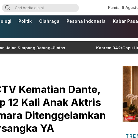
Kamis, 6 Agust
ologi
Politik
Olahraga
Pesona Indonesia
Kabar Pasa
 Simpang Betung–Pintas
Kasrem 042/Gapu Hadiri HUT 
TV Kematian Dante,
p 12 Kali Anak Aktris
mara Ditenggelamkan
rsangka YA
TRE