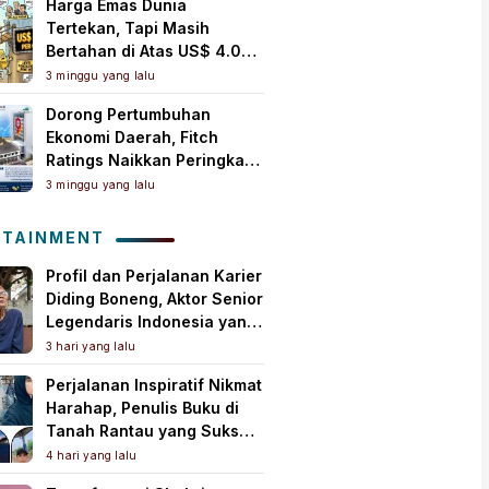
Harga Emas Dunia
Tertekan, Tapi Masih
Bertahan di Atas US$ 4.000
per Ons Troi
3 minggu yang lalu
Dorong Pertumbuhan
Ekonomi Daerah, Fitch
Ratings Naikkan Peringkat
Bank Jambi Jadi ‘A+(idn)’
3 minggu yang lalu
dengan Outlook Stabil
OTAINMENT
Profil dan Perjalanan Karier
Diding Boneng, Aktor Senior
Legendaris Indonesia yang
Meninggal Dunia
3 hari yang lalu
Perjalanan Inspiratif Nikmat
Harahap, Penulis Buku di
Tanah Rantau yang Sukses
Lewat Karya Best Seller
4 hari yang lalu