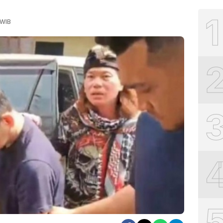
1
 WIB