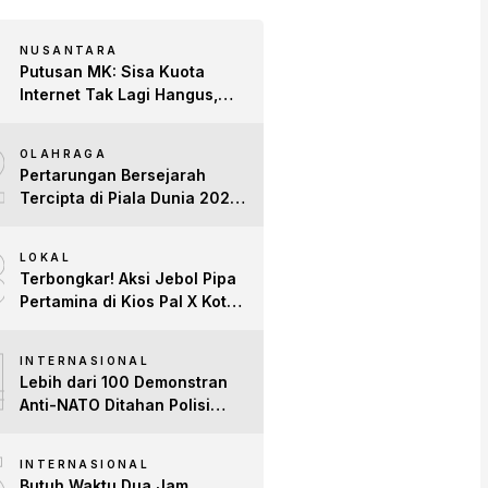
NUSANTARA
Putusan MK: Sisa Kuota
Internet Tak Lagi Hangus,
Operator Wajib Sediakan
2
Layanan Tetap Aktif!
OLAHRAGA
Pertarungan Bersejarah
Tercipta di Piala Dunia 2026:
Empat Penguasa Ranking
3
FIFA Saling Jegal
LOKAL
Terbongkar! Aksi Jebol Pipa
Pertamina di Kios Pal X Kota
Jambi Digerebek
4
INTERNASIONAL
Lebih dari 100 Demonstran
Anti-NATO Ditahan Polisi
Turki Jelang KTT di Ankara
5
INTERNASIONAL
Butuh Waktu Dua Jam,