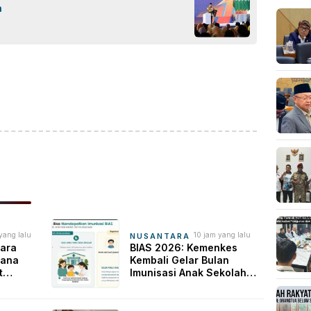
a
ok
sApp
are
yang lalu
10 jam yang lalu
NUSANTARA
ara
BIAS 2026: Kemenkes
tana
Kembali Gelar Bulan
t
Imunisasi Anak Sekolah
ngin
demi Bentengi Kesehatan
Generasi Bangsa