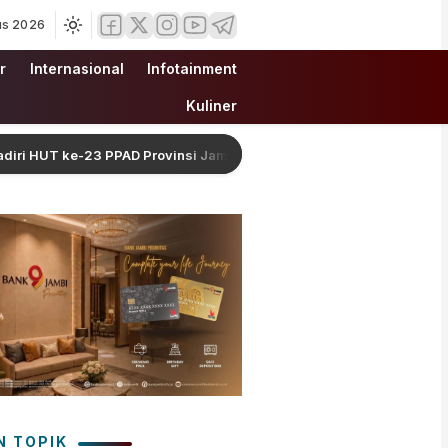
us 2026
r
Internasional
Infotainment
Kuliner
ke-23 PPAD Provinsi Jambi demi Perkuat Sinergi Dukung Program P
N TOPIK