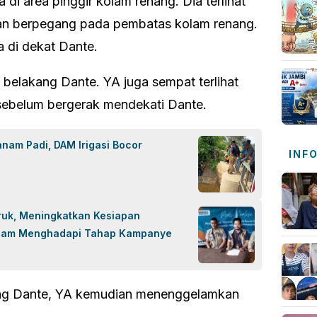
 di area pinggir kolam renang. Dia terlihat
an berpegang pada pembatas kolam renang.
a di dekat Dante.
belakang Dante. YA juga sempat terlihat
sebelum bergerak mendekati Dante.
anam Padi, DAM Irigasi Bocor
INF
uk, Meningkatkan Kesiapan
lam Menghadapi Tahap Kampanye
kang Dante, YA kemudian menenggelamkan