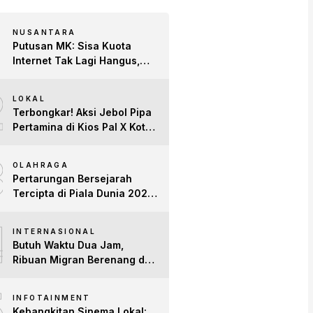
NUSANTARA
Putusan MK: Sisa Kuota
Internet Tak Lagi Hangus,
Operator Wajib Sediakan
2
Layanan Tetap Aktif!
LOKAL
Terbongkar! Aksi Jebol Pipa
Pertamina di Kios Pal X Kota
Jambi Digerebek
3
OLAHRAGA
Pertarungan Bersejarah
Tercipta di Piala Dunia 2026:
Empat Penguasa Ranking
4
FIFA Saling Jegal
INTERNASIONAL
Butuh Waktu Dua Jam,
Ribuan Migran Berenang dari
Maroko ke Spanyol
5
INFOTAINMENT
Kebangkitan Sinema Lokal: