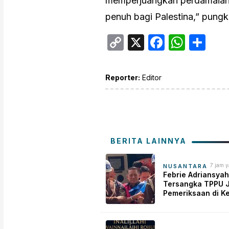
memperjuangkan perdamaian 
penuh bagi Palestina,” pung
Copy
X
Facebo
What
Sh
Link
Reporter:
Editor
BERITA LAINNYA
7 jam y
NUSANTARA
Febrie Adriansyah
Tersangka TPPU J
Pemeriksaan di K
dengan Rompi Ta