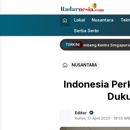
Radarnesia
Enak Dibaca
Lokal
Nusantara
Tekn
Serba Serbi
TERKINI
gal Lolos Semifinal Piala AFF Usai Imbang Kontra Singapura
NUSANTARA
Indonesia Per
Duku
Editor
Kamis, 17 April 2025 - 18:55 WI