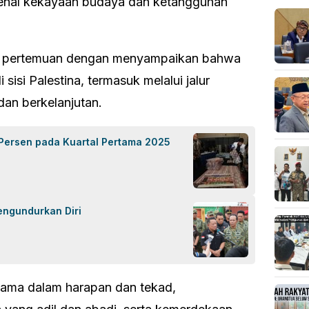
enal kekayaan budaya dan ketangguhan
ri pertemuan dengan menyampaikan bahwa
 sisi Palestina, termasuk melalui jalur
dan berkelanjutan.
 Persen pada Kuartal Pertama 2025
engundurkan Diri
rsama dalam harapan dan tekad,