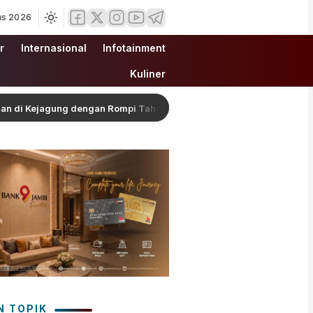
us 2026
r
Internasional
Infotainment
Kuliner
ejagung dengan Rompi Tahanan
Wagub Sani Bersama Wa
N TOPIK