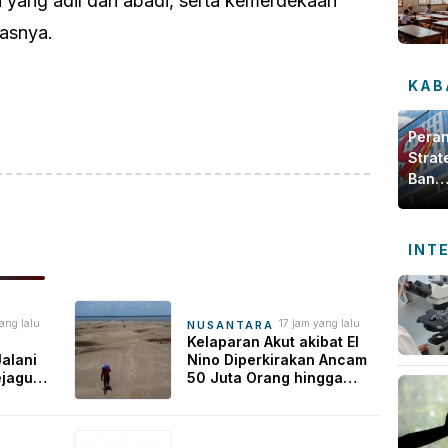
yang adil dan abadi, serta kemerdekaan
kasnya.
ok
sApp
are
KAB
Pera
Strat
Bank
Jamb
dala
Meng
INT
Ekon
Daer
ang lalu
17 jam yang lalu
NUSANTARA
Kelaparan Akut akibat El
alani
Nino Diperkirakan Ancam
ejagung
50 Juta Orang hingga
hanan
Akhir Tahun Depan