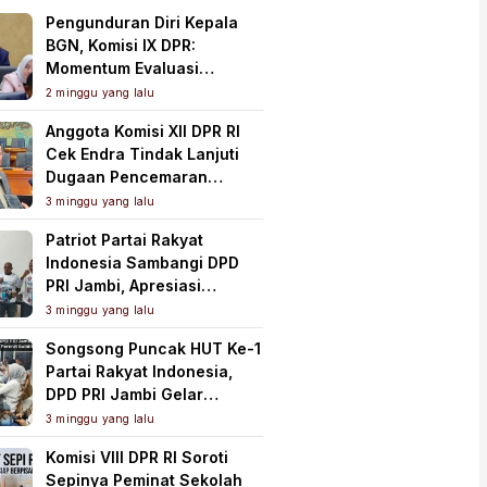
Pengunduran Diri Kepala
BGN, Komisi IX DPR:
Momentum Evaluasi
Menyeluruh Program MBG
2 minggu yang lalu
Anggota Komisi XII DPR RI
Cek Endra Tindak Lanjuti
Dugaan Pencemaran
Lingkungan PT Samudera
3 minggu yang lalu
Mahkota Mas
Patriot Partai Rakyat
Indonesia Sambangi DPD
PRI Jambi, Apresiasi
Kesiapan dan Dukung Asta
3 minggu yang lalu
Cita Presiden
Songsong Puncak HUT Ke-1
Partai Rakyat Indonesia,
DPD PRI Jambi Gelar
Perkenalan Pengurus dan
3 minggu yang lalu
Pererat Soliditas
Komisi VIII DPR RI Soroti
Sepinya Peminat Sekolah