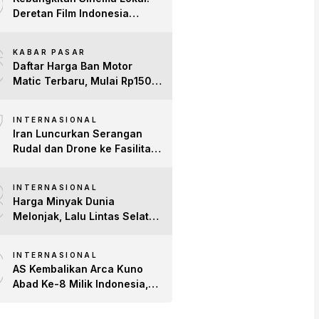
Deretan Film Indonesia
Terbaru 2026 yang Banjir
6
Bintang dan Dobrak Pasar
KABAR PASAR
Global
Daftar Harga Ban Motor
Matic Terbaru, Mulai Rp150
Ribuan!
7
INTERNASIONAL
Iran Luncurkan Serangan
Rudal dan Drone ke Fasilitas
AS di Teluk, Ancam Tutup
8
Selat Hormuz
INTERNASIONAL
Harga Minyak Dunia
Melonjak, Lalu Lintas Selat
Hormuz Anjlok 83% Imbas
9
Konflik AS-Iran
INTERNASIONAL
AS Kembalikan Arca Kuno
Abad Ke-8 Milik Indonesia,
Patung Buddha
Avalokiteshvara Tiba di