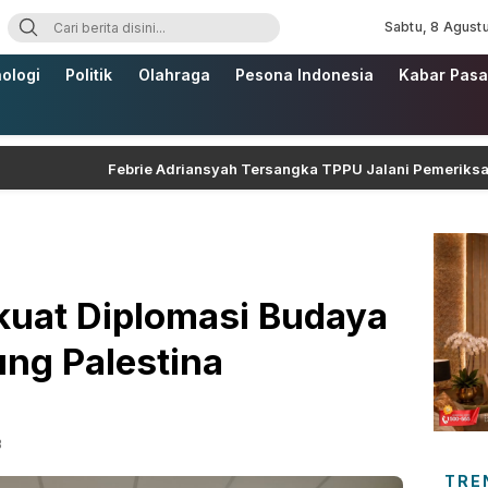
Sabtu, 8 Agust
ologi
Politik
Olahraga
Pesona Indonesia
Kabar Pasa
Febrie Adriansyah Tersangka TPPU Jalani Pemeriksaan di K
kuat Diplomasi Budaya
ng Palestina
B
TRE