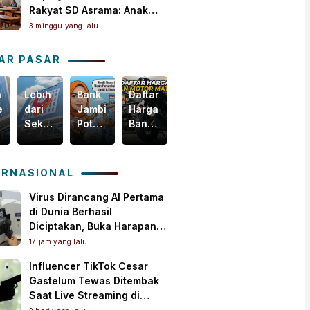
Rakyat SD Asrama: Anak
Masih Butuh Dekat Orang
3 minggu yang lalu
Tua
AR PASAR
n
Lebih
Bank
Daftar
Harga
egis
dari
Jambi
Harga
Emas
Sekadar
Potensial
Ban
Dunia
i
Bisnis,
Garap
Motor
Tertekan,
m
Yuk
Pembiayaan
Matic
Tapi
akselerasi
Intip
KUR
Terbaru,
Masih
ERNASIONAL
omi
Bagaimana
PMI,
Mulai
Bertahan
ah
Bank
Mesin
Rp150
di
Virus Dirancang AI Pertama
Jambi
Baru
Ribuan!
Atas
di Dunia Berhasil
Menebar
Pertumbuhan
US$
Diciptakan, Buka Harapan
Kebaikan
Ekonomi
4.000
Pengobatan Baru Sekaligus
17 jam yang lalu
untuk
Daerah
per
Picu Kekhawatiran
Influencer TikTok Cesar
Masyarakat!
Ons
Gastelum Tewas Ditembak
Troi
Saat Live Streaming di
Meksiko, Polisi Selidiki