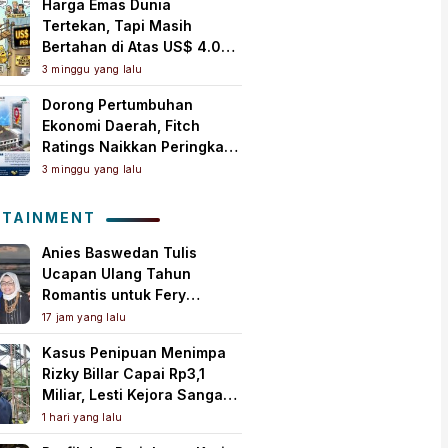
Harga Emas Dunia
Tertekan, Tapi Masih
Bertahan di Atas US$ 4.000
per Ons Troi
3 minggu yang lalu
Dorong Pertumbuhan
Ekonomi Daerah, Fitch
Ratings Naikkan Peringkat
Bank Jambi Jadi ‘A+(idn)’
3 minggu yang lalu
dengan Outlook Stabil
OTAINMENT
Anies Baswedan Tulis
Ucapan Ulang Tahun
Romantis untuk Fery
Farhati, Ungkap Syukur
17 jam yang lalu
Perjalanan Panjang
Kasus Penipuan Menimpa
Bersama
Rizky Billar Capai Rp3,1
Miliar, Lesti Kejora Sangat
Kesal
1 hari yang lalu