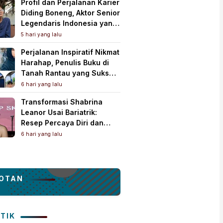
Profil dan Perjalanan Karier
Diding Boneng, Aktor Senior
Legendaris Indonesia yang
Meninggal Dunia
5 hari yang lalu
Perjalanan Inspiratif Nikmat
Harahap, Penulis Buku di
Tanah Rantau yang Sukses
Lewat Karya Best Seller
6 hari yang lalu
Transformasi Shabrina
Leanor Usai Bariatrik:
Resep Percaya Diri dan
Rahasia Body Shaping
6 hari yang lalu
Tampil Standout
OTAN
ITIK