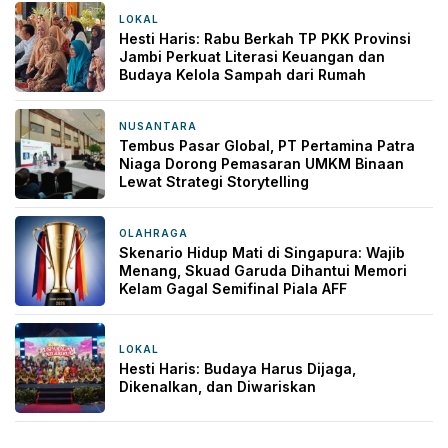
LOKAL
20 jam yang lalu
Hesti Haris: Rabu Berkah TP PKK Provinsi
Jambi Perkuat Literasi Keuangan dan
Budaya Kelola Sampah dari Rumah
NUSANTARA
22 jam yang lalu
Tembus Pasar Global, PT Pertamina Patra
Niaga Dorong Pemasaran UMKM Binaan
Lewat Strategi Storytelling
OLAHRAGA
1 hari yang lalu
Skenario Hidup Mati di Singapura: Wajib
Menang, Skuad Garuda Dihantui Memori
Kelam Gagal Semifinal Piala AFF
LOKAL
1 hari yang lalu
Hesti Haris: Budaya Harus Dijaga,
Dikenalkan, dan Diwariskan