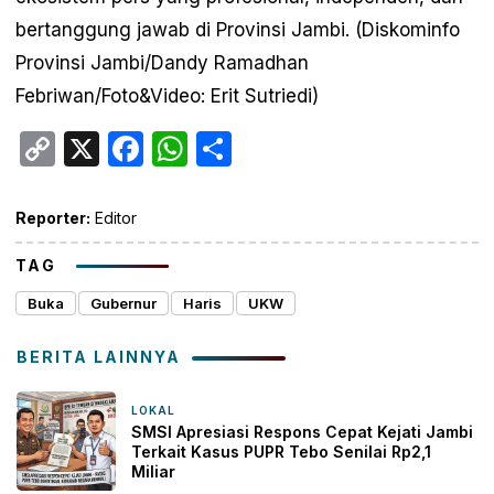
bertanggung jawab di Provinsi Jambi. (Diskominfo
Provinsi Jambi/Dandy Ramadhan
Febriwan/Foto&Video: Erit Sutriedi)
Copy
X
Facebook
WhatsApp
Share
Link
Reporter:
Editor
TAG
Buka
Gubernur
Haris
UKW
BERITA LAINNYA
LOKAL
10 jam yang lalu
SMSI Apresiasi Respons Cepat Kejati Jambi
Terkait Kasus PUPR Tebo Senilai Rp2,1
Miliar