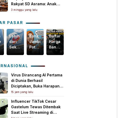
Rakyat SD Asrama: Anak
Masih Butuh Dekat Orang
3 minggu yang lalu
Tua
AR PASAR
n
Lebih
Bank
Daftar
Harga
egis
dari
Jambi
Harga
Emas
Sekadar
Potensial
Ban
Dunia
i
Bisnis,
Garap
Motor
Tertekan,
m
Yuk
Pembiayaan
Matic
Tapi
akselerasi
Intip
KUR
Terbaru,
Masih
ERNASIONAL
omi
Bagaimana
PMI,
Mulai
Bertahan
ah
Bank
Mesin
Rp150
di
Virus Dirancang AI Pertama
Jambi
Baru
Ribuan!
Atas
di Dunia Berhasil
Menebar
Pertumbuhan
US$
Diciptakan, Buka Harapan
Kebaikan
Ekonomi
4.000
Pengobatan Baru Sekaligus
15 jam yang lalu
untuk
Daerah
per
Picu Kekhawatiran
Influencer TikTok Cesar
Masyarakat!
Ons
Gastelum Tewas Ditembak
Troi
Saat Live Streaming di
Meksiko, Polisi Selidiki