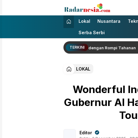
Radarnesia
Enak Dibaca
Lokal
Nusantara
Tekn
Serba Serbi
TERKINI
TPPU Jalani Pemeriksaan di Kejagung dengan Rompi Tahanan
LOKAL
Wonderful I
Gubernur Al Ha
Tou
Editor