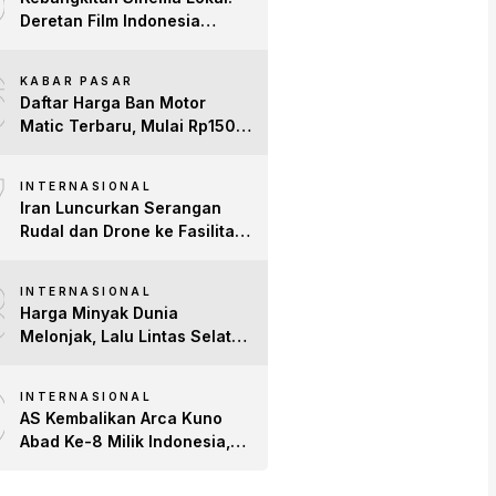
Deretan Film Indonesia
Terbaru 2026 yang Banjir
6
Bintang dan Dobrak Pasar
KABAR PASAR
Global
Daftar Harga Ban Motor
Matic Terbaru, Mulai Rp150
Ribuan!
7
INTERNASIONAL
Iran Luncurkan Serangan
Rudal dan Drone ke Fasilitas
AS di Teluk, Ancam Tutup
8
Selat Hormuz
INTERNASIONAL
Harga Minyak Dunia
Melonjak, Lalu Lintas Selat
Hormuz Anjlok 83% Imbas
9
Konflik AS-Iran
INTERNASIONAL
AS Kembalikan Arca Kuno
Abad Ke-8 Milik Indonesia,
Patung Buddha
Avalokiteshvara Tiba di