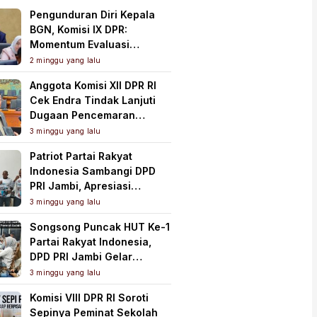
Pengunduran Diri Kepala
BGN, Komisi IX DPR:
Momentum Evaluasi
Menyeluruh Program MBG
2 minggu yang lalu
Anggota Komisi XII DPR RI
Cek Endra Tindak Lanjuti
Dugaan Pencemaran
Lingkungan PT Samudera
3 minggu yang lalu
Mahkota Mas
Patriot Partai Rakyat
Indonesia Sambangi DPD
PRI Jambi, Apresiasi
Kesiapan dan Dukung Asta
3 minggu yang lalu
Cita Presiden
Songsong Puncak HUT Ke-1
Partai Rakyat Indonesia,
DPD PRI Jambi Gelar
Perkenalan Pengurus dan
3 minggu yang lalu
Pererat Soliditas
Komisi VIII DPR RI Soroti
Sepinya Peminat Sekolah