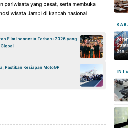
 pariwisata yang pesat, serta membuka
mosi wisata Jambi di kancah nasional
KAB
tan Film Indonesia Terbaru 2026 yang
Pera
Strat
 Global
Bank
Jamb
dala
ka, Pastikan Kesiapan MotoGP
Meng
INT
Ekon
Daer
ok
sApp
are