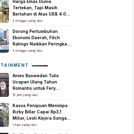
Harga Emas Dunia
Tertekan, Tapi Masih
Bertahan di Atas US$ 4.000
per Ons Troi
3 minggu yang lalu
Dorong Pertumbuhan
Ekonomi Daerah, Fitch
Ratings Naikkan Peringkat
Bank Jambi Jadi ‘A+(idn)’
3 minggu yang lalu
dengan Outlook Stabil
OTAINMENT
Anies Baswedan Tulis
Ucapan Ulang Tahun
Romantis untuk Fery
Farhati, Ungkap Syukur
15 jam yang lalu
Perjalanan Panjang
Kasus Penipuan Menimpa
Bersama
Rizky Billar Capai Rp3,1
Miliar, Lesti Kejora Sangat
Kesal
1 hari yang lalu