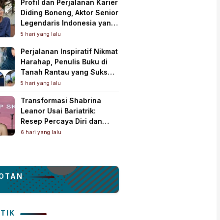
Profil dan Perjalanan Karier
Diding Boneng, Aktor Senior
Legendaris Indonesia yang
Meninggal Dunia
5 hari yang lalu
Perjalanan Inspiratif Nikmat
Harahap, Penulis Buku di
Tanah Rantau yang Sukses
Lewat Karya Best Seller
5 hari yang lalu
Transformasi Shabrina
Leanor Usai Bariatrik:
Resep Percaya Diri dan
Rahasia Body Shaping
6 hari yang lalu
Tampil Standout
OTAN
ITIK