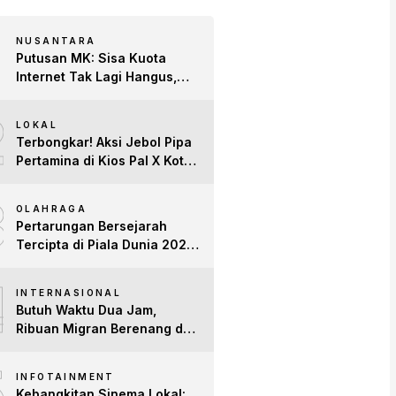
NUSANTARA
Putusan MK: Sisa Kuota
Internet Tak Lagi Hangus,
Operator Wajib Sediakan
2
Layanan Tetap Aktif!
LOKAL
Terbongkar! Aksi Jebol Pipa
Pertamina di Kios Pal X Kota
Jambi Digerebek
3
OLAHRAGA
Pertarungan Bersejarah
Tercipta di Piala Dunia 2026:
Empat Penguasa Ranking
4
FIFA Saling Jegal
INTERNASIONAL
Butuh Waktu Dua Jam,
Ribuan Migran Berenang dari
Maroko ke Spanyol
5
INFOTAINMENT
Kebangkitan Sinema Lokal: