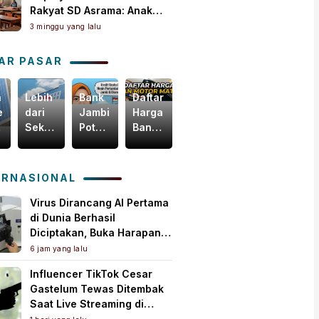
Rakyat SD Asrama: Anak
Masih Butuh Dekat Orang
3 minggu yang lalu
Tua
AR PASAR
n
Lebih
Bank
Daftar
Harga
egis
dari
Jambi
Harga
Emas
Sekadar
Potensial
Ban
Dunia
i
Bisnis,
Garap
Motor
Tertekan,
m
Yuk
Pembiayaan
Matic
Tapi
akselerasi
Intip
KUR
Terbaru,
Masih
ERNASIONAL
omi
Bagaimana
PMI,
Mulai
Bertahan
ah
Bank
Mesin
Rp150
di
Virus Dirancang AI Pertama
Jambi
Baru
Ribuan!
Atas
di Dunia Berhasil
Menebar
Pertumbuhan
US$
Diciptakan, Buka Harapan
Kebaikan
Ekonomi
4.000
Pengobatan Baru Sekaligus
6 jam yang lalu
untuk
Daerah
per
Picu Kekhawatiran
Influencer TikTok Cesar
Masyarakat!
Ons
Gastelum Tewas Ditembak
Troi
Saat Live Streaming di
Meksiko, Polisi Selidiki