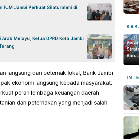
n FJM Jambi Perkuat Silaturahmi di
KAB
 Arab Melayu, Ketua DPRD Kota Jambi
Pera
 Terang
Strat
Bank
Jamb
dala
 langsung dari peternak lokal, Bank Jambi
Meng
INT
Ekon
pak ekonomi langsung kepada masyarakat.
Daer
erkuat peran lembaga keuangan daerah
anian dan peternakan yang menjadi salah
ok
sApp
are