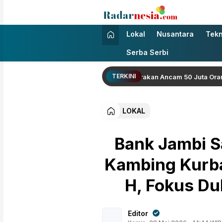
Radarnesia
Enak Dibaca
Lokal
Nusantara
Tekn
Serba Serbi
TERKINI
elaparan Akut akibat El Nino Diperkirakan Ancam 50 Juta Orang hing
LOKAL
Bank Jambi S
Kambing Kurba
H, Fokus Du
Editor