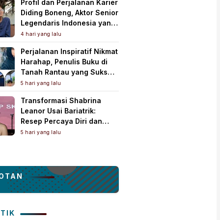
Profil dan Perjalanan Karier
Diding Boneng, Aktor Senior
Legendaris Indonesia yang
Meninggal Dunia
4 hari yang lalu
Perjalanan Inspiratif Nikmat
Harahap, Penulis Buku di
Tanah Rantau yang Sukses
Lewat Karya Best Seller
5 hari yang lalu
Transformasi Shabrina
Leanor Usai Bariatrik:
Resep Percaya Diri dan
Rahasia Body Shaping
5 hari yang lalu
Tampil Standout
OTAN
ITIK