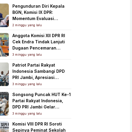
Pengunduran Diri Kepala
BGN, Komisi IX DPR:
Momentum Evaluasi
Menyeluruh Program MBG
2 minggu yang lalu
Anggota Komisi XII DPR RI
Cek Endra Tindak Lanjuti
Dugaan Pencemaran
Lingkungan PT Samudera
3 minggu yang lalu
Mahkota Mas
Patriot Partai Rakyat
Indonesia Sambangi DPD
PRI Jambi, Apresiasi
Kesiapan dan Dukung Asta
3 minggu yang lalu
Cita Presiden
Songsong Puncak HUT Ke-1
Partai Rakyat Indonesia,
DPD PRI Jambi Gelar
Perkenalan Pengurus dan
3 minggu yang lalu
Pererat Soliditas
Komisi VIII DPR RI Soroti
Sepinya Peminat Sekolah