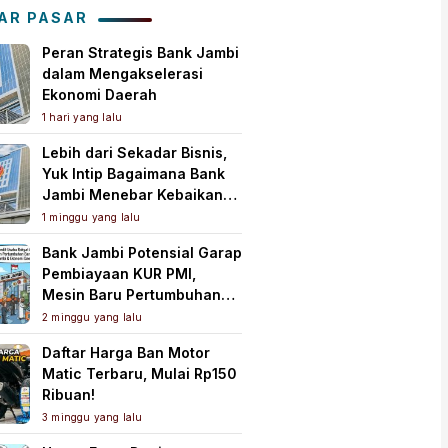
Tanah Air
AR PASAR
Peran Strategis Bank Jambi
dalam Mengakselerasi
Ekonomi Daerah
1 hari yang lalu
Lebih dari Sekadar Bisnis,
Yuk Intip Bagaimana Bank
Jambi Menebar Kebaikan
untuk Masyarakat!
1 minggu yang lalu
Bank Jambi Potensial Garap
Pembiayaan KUR PMI,
Mesin Baru Pertumbuhan
Ekonomi Daerah
2 minggu yang lalu
Daftar Harga Ban Motor
Matic Terbaru, Mulai Rp150
Ribuan!
3 minggu yang lalu