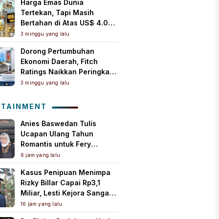
Harga Emas Dunia
Tertekan, Tapi Masih
Bertahan di Atas US$ 4.000
per Ons Troi
3 minggu yang lalu
Dorong Pertumbuhan
Ekonomi Daerah, Fitch
Ratings Naikkan Peringkat
Bank Jambi Jadi ‘A+(idn)’
3 minggu yang lalu
dengan Outlook Stabil
OTAINMENT
Anies Baswedan Tulis
Ucapan Ulang Tahun
Romantis untuk Fery
Farhati, Ungkap Syukur
6 jam yang lalu
Perjalanan Panjang
Kasus Penipuan Menimpa
Bersama
Rizky Billar Capai Rp3,1
Miliar, Lesti Kejora Sangat
Kesal
16 jam yang lalu