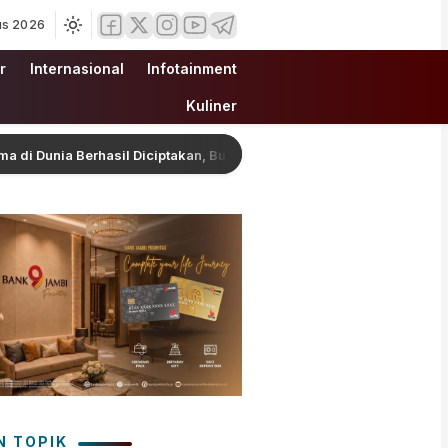
us 2026
r
Internasional
Infotainment
Kuliner
nia Berhasil Diciptakan, Buka Harapan Pengobatan Baru Sekaligus Pi
N TOPIK