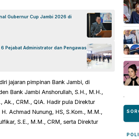
inal Gubernur Cup Jambi 2026 di
k 6 Pejabat Administrator dan Pengawas
diri jajaran pimpinan Bank Jambi, di
den Bank Jambi Anshorullah, S.H., M.H.,
.
 Ak., CRM., QIA. Hadir pula Direktur
al H. Achmad Nunung, HS, S.Kom., M.M.,
SOR
fikar, S.E., M.M., CRM, serta Direktur
POL