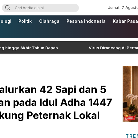
Jumat, 7 Agust
ologi
Politik
Olahraga
Pesona Indonesia
Kabar Pasa
ga Akhir Tahun Depan
Virus Dirancang AI Pertama di Du
alurkan 42 Sapi dan 5
n pada Idul Adha 1447
kung Peternak Lokal
TRE