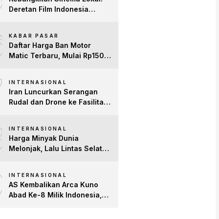
Deretan Film Indonesia
Terbaru 2026 yang Banjir
6
Bintang dan Dobrak Pasar
KABAR PASAR
Global
Daftar Harga Ban Motor
Matic Terbaru, Mulai Rp150
Ribuan!
7
INTERNASIONAL
Iran Luncurkan Serangan
Rudal dan Drone ke Fasilitas
AS di Teluk, Ancam Tutup
8
Selat Hormuz
INTERNASIONAL
Harga Minyak Dunia
Melonjak, Lalu Lintas Selat
Hormuz Anjlok 83% Imbas
9
Konflik AS-Iran
INTERNASIONAL
AS Kembalikan Arca Kuno
Abad Ke-8 Milik Indonesia,
Patung Buddha
Avalokiteshvara Tiba di