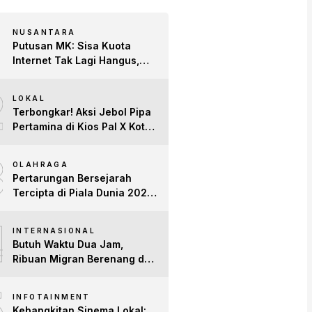
NUSANTARA
Putusan MK: Sisa Kuota
Internet Tak Lagi Hangus,
Operator Wajib Sediakan
2
Layanan Tetap Aktif!
LOKAL
Terbongkar! Aksi Jebol Pipa
Pertamina di Kios Pal X Kota
Jambi Digerebek
3
OLAHRAGA
Pertarungan Bersejarah
Tercipta di Piala Dunia 2026:
Empat Penguasa Ranking
4
FIFA Saling Jegal
INTERNASIONAL
Butuh Waktu Dua Jam,
Ribuan Migran Berenang dari
Maroko ke Spanyol
5
INFOTAINMENT
Kebangkitan Sinema Lokal: