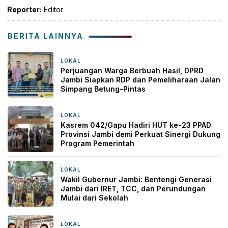
Reporter:
Editor
BERITA LAINNYA
LOKAL
2 jam yang lalu
Perjuangan Warga Berbuah Hasil, DPRD
Jambi Siapkan RDP dan Pemeliharaan Jalan
Simpang Betung–Pintas
LOKAL
4 jam yang lalu
Kasrem 042/Gapu Hadiri HUT ke-23 PPAD
Provinsi Jambi demi Perkuat Sinergi Dukung
Program Pemerintah
LOKAL
9 jam yang lalu
Wakil Gubernur Jambi: Bentengi Generasi
Jambi dari IRET, TCC, dan Perundungan
Mulai dari Sekolah
LOKAL
23 jam yang lalu