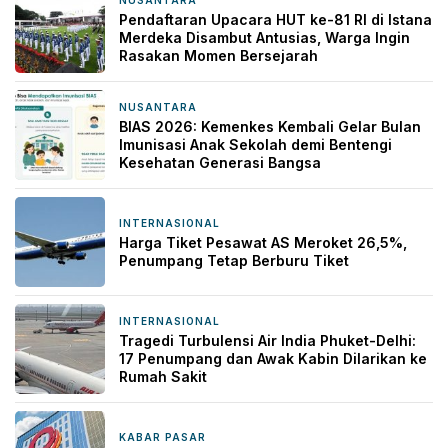
NUSANTARA
9 jam yang lalu
Pendaftaran Upacara HUT ke-81 RI di Istana
Merdeka Disambut Antusias, Warga Ingin
Rasakan Momen Bersejarah
NUSANTARA
9 jam yang lalu
BIAS 2026: Kemenkes Kembali Gelar Bulan
Imunisasi Anak Sekolah demi Bentengi
Kesehatan Generasi Bangsa
INTERNASIONAL
10 jam yang lalu
Harga Tiket Pesawat AS Meroket 26,5%,
Penumpang Tetap Berburu Tiket
INTERNASIONAL
10 jam yang lalu
Tragedi Turbulensi Air India Phuket-Delhi:
17 Penumpang dan Awak Kabin Dilarikan ke
Rumah Sakit
KABAR PASAR
12 jam yang lalu