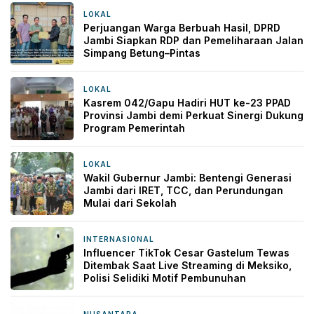
LOKAL
2 jam yang lalu
Perjuangan Warga Berbuah Hasil, DPRD
Jambi Siapkan RDP dan Pemeliharaan Jalan
Simpang Betung–Pintas
LOKAL
4 jam yang lalu
Kasrem 042/Gapu Hadiri HUT ke-23 PPAD
Provinsi Jambi demi Perkuat Sinergi Dukung
Program Pemerintah
LOKAL
9 jam yang lalu
Wakil Gubernur Jambi: Bentengi Generasi
Jambi dari IRET, TCC, dan Perundungan
Mulai dari Sekolah
INTERNASIONAL
9 jam yang lalu
Influencer TikTok Cesar Gastelum Tewas
Ditembak Saat Live Streaming di Meksiko,
Polisi Selidiki Motif Pembunuhan