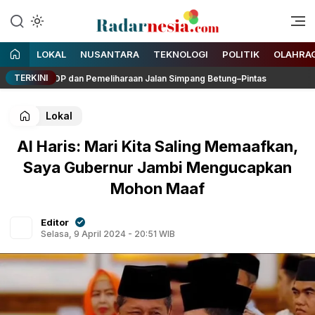
Enak Dibaca
Radarnesia
LOKAL
NUSANTARA
TEKNOLOGI
POLITIK
OLAHRA
TERKINI
kan RDP dan Pemeliharaan Jalan Simpang Betung–Pintas
Ka
Lokal
Al Haris: Mari Kita Saling Memaafkan,
Saya Gubernur Jambi Mengucapkan
Mohon Maaf
Editor
Selasa, 9 April 2024 - 20:51 WIB