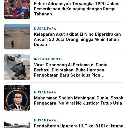
Febrie Adriansyah Tersangka TPPU Jalani
Pemeriksaan di Kejagung dengan Rompi
Tahanan
NUSANTARA
11 jam yang lalu
Kelaparan Akut akibat El Nino Diperkirakan
Ancam 50 Juta Orang hingga Akhir Tahun
Depan
INTERNASIONAL
11 jam yang lalu
Virus Dirancang AI Pertama di Dunia
Berhasil Diciptakan, Buka Harapan
Pengobatan Baru Sekaligus Picu
Kekhawatiran
NUSANTARA
11 jam yang lalu
Muhammad Sholeh Meninggal Dunia, Sosok
Pengacara ‘No Viral No Justice’ Tutup Usia
NUSANTARA
1 hari yang lalu
Pendaftaran Upacara HUT ke-81 RI di Istana