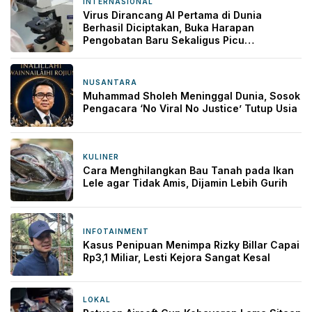
INTERNASIONAL
11 jam yang lalu
Virus Dirancang AI Pertama di Dunia
Berhasil Diciptakan, Buka Harapan
Pengobatan Baru Sekaligus Picu
Kekhawatiran
NUSANTARA
11 jam yang lalu
Muhammad Sholeh Meninggal Dunia, Sosok
Pengacara ‘No Viral No Justice’ Tutup Usia
KULINER
11 jam yang lalu
Cara Menghilangkan Bau Tanah pada Ikan
Lele agar Tidak Amis, Dijamin Lebih Gurih
INFOTAINMENT
20 jam yang lalu
Kasus Penipuan Menimpa Rizky Billar Capai
Rp3,1 Miliar, Lesti Kejora Sangat Kesal
LOKAL
22 jam yang lalu