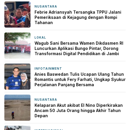
NUSANTARA
21 menit yang lalu
Febrie Adriansyah Tersangka TPPU Jalani
Pemeriksaan di Kejagung dengan Rompi
Tahanan
LOKAL
8 jam yang lalu
Wagub Sani Bersama Wamen Dikdasmen RI
Luncurkan Aplikasi Bungo Pintar, Dorong
Transformasi Digital Pendidikan di Jambi
INFOTAINMENT
10 jam yang lalu
Anies Baswedan Tulis Ucapan Ulang Tahun
Romantis untuk Fery Farhati, Ungkap Syukur
Perjalanan Panjang Bersama
NUSANTARA
11 jam yang lalu
Kelaparan Akut akibat El Nino Diperkirakan
Ancam 50 Juta Orang hingga Akhir Tahun
Depan