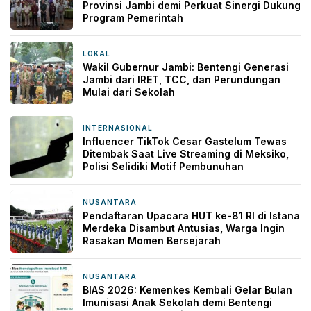
Provinsi Jambi demi Perkuat Sinergi Dukung
Program Pemerintah
LOKAL
17 jam yang lalu
Wakil Gubernur Jambi: Bentengi Generasi
Jambi dari IRET, TCC, dan Perundungan
Mulai dari Sekolah
INTERNASIONAL
18 jam yang lalu
Influencer TikTok Cesar Gastelum Tewas
Ditembak Saat Live Streaming di Meksiko,
Polisi Selidiki Motif Pembunuhan
NUSANTARA
18 jam yang lalu
Pendaftaran Upacara HUT ke-81 RI di Istana
Merdeka Disambut Antusias, Warga Ingin
Rasakan Momen Bersejarah
NUSANTARA
18 jam yang lalu
BIAS 2026: Kemenkes Kembali Gelar Bulan
Imunisasi Anak Sekolah demi Bentengi