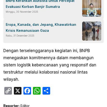
BNPB Kerahkan Alutsista untuk Percepat
Evakuasi Korban Banjir Sumatra
Minggu, 30 November 2025
Eropa, Kanada, dan Jepang, Khawatirkan
Krisis Kemanusiaan Gaza
Rabu, 31 Desember 2025
Dengan terselenggaranya kegiatan ini, BNPB
menegaskan komitmennya dalam membangun
sistem logistik kebencanaan yang responsif dan
terstruktur melalui kolaborasi nasional lintas
wilayah.
Copy
X
Facebook
WhatsApp
Share
Link
Reporter:
Editor