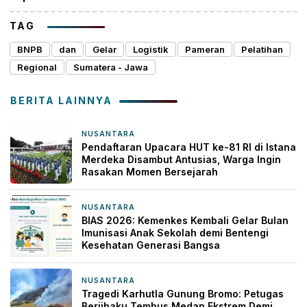
TAG
BNPB
dan
Gelar
Logistik
Pameran
Pelatihan
Regional
Sumatera - Jawa
BERITA LAINNYA
NUSANTARA
18 jam yang lalu
Pendaftaran Upacara HUT ke-81 RI di Istana
Merdeka Disambut Antusias, Warga Ingin
Rasakan Momen Bersejarah
NUSANTARA
18 jam yang lalu
BIAS 2026: Kemenkes Kembali Gelar Bulan
Imunisasi Anak Sekolah demi Bentengi
Kesehatan Generasi Bangsa
NUSANTARA
2 hari yang lalu
Tragedi Karhutla Gunung Bromo: Petugas
Berjibaku Tembus Medan Ekstrem Demi