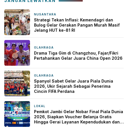
JANGAN LEWATKAN
NUSANTARA
1 minggu yang lalu
Strategi Tekan Inflasi: Kemendagri dan
Bulog Gelar Gerakan Pangan Murah Masif
Jelang HUT ke-81 RI
OLAHRAGA
2 minggu yang lalu
Drama Tiga Gim di Changzhou, Fajar/Fikri
Pertahankan Gelar Juara China Open 2026
OLAHRAGA
3 minggu yang lalu
Spanyol Sabet Gelar Juara Piala Dunia
2026, Ukir Sejarah Sebagai Penerima
Cincin FIFA Perdana
LOKAL
3 minggu yang lalu
Pemkot Jambi Gelar Nobar Final Piala Dunia
2026, Siapkan Voucher Belanja Gratis
Hingga Gerai Layanan Kependudukan dan
Sosial