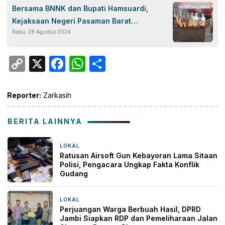
Bersama BNNK dan Bupati Hamsuardi,
Kejaksaan Negeri Pasaman Barat
Rabu, 28 Agustus 2024
Musnahkan Barang Bukti Perkara Tindak
Pidana Umum
Copy
X
Facebook
WhatsApp
Share
Link
Reporter:
Zarkasih
BERITA LAINNYA
LOKAL
13 jam yang lalu
Ratusan Airsoft Gun Kebayoran Lama Sitaan
Polisi, Pengacara Ungkap Fakta Konflik
Gudang
LOKAL
18 jam yang lalu
Perjuangan Warga Berbuah Hasil, DPRD
Jambi Siapkan RDP dan Pemeliharaan Jalan