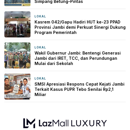
Simpang Betung–Pintas
LOKAL
19 jam yang lalu
Kasrem 042/Gapu Hadiri HUT ke-23 PPAD
Provinsi Jambi demi Perkuat Sinergi Dukung
Program Pemerintah
LOKAL
1 hari yang lalu
Wakil Gubernur Jambi: Bentengi Generasi
Jambi dari IRET, TCC, dan Perundungan
Mulai dari Sekolah
LOKAL
2 hari yang lalu
SMSI Apresiasi Respons Cepat Kejati Jambi
Terkait Kasus PUPR Tebo Senilai Rp2,1
Miliar