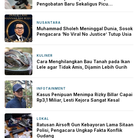
Pengobatan Baru Sekaligus Picu
Kekhawatiran
NUSANTARA
2 jam yang lalu
Muhammad Sholeh Meninggal Dunia, Sosok
Pengacara ‘No Viral No Justice’ Tutup Usia
KULINER
3 jam yang lalu
Cara Menghilangkan Bau Tanah pada Ikan
Lele agar Tidak Amis, Dijamin Lebih Gurih
INFOTAINMENT
12 jam yang lalu
Kasus Penipuan Menimpa Rizky Billar Capai
Rp3,1 Miliar, Lesti Kejora Sangat Kesal
LOKAL
13 jam yang lalu
Ratusan Airsoft Gun Kebayoran Lama Sitaan
Polisi, Pengacara Ungkap Fakta Konflik
Gudang