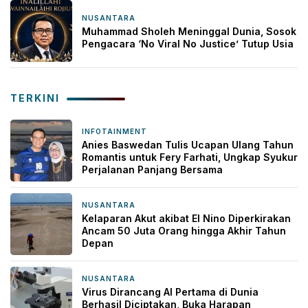
NUSANTARA
2 jam yang lalu
Muhammad Sholeh Meninggal Dunia, Sosok
Pengacara ‘No Viral No Justice’ Tutup Usia
TERKINI
INFOTAINMENT
2 jam yang lalu
Anies Baswedan Tulis Ucapan Ulang Tahun
Romantis untuk Fery Farhati, Ungkap Syukur
Perjalanan Panjang Bersama
NUSANTARA
2 jam yang lalu
Kelaparan Akut akibat El Nino Diperkirakan
Ancam 50 Juta Orang hingga Akhir Tahun
Depan
NUSANTARA
2 jam yang lalu
Virus Dirancang AI Pertama di Dunia
Berhasil Diciptakan, Buka Harapan