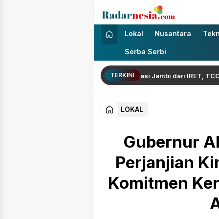
Radarnesia
Enak Dibaca
Lokal
Nusantara
Tekn
Serba Serbi
TERKINI
akil Gubernur Jambi: Bentengi Generasi Jambi dari IRET, TCC, dan P
LOKAL
Gubernur Al
Perjanjian K
Komitmen Kerj
A