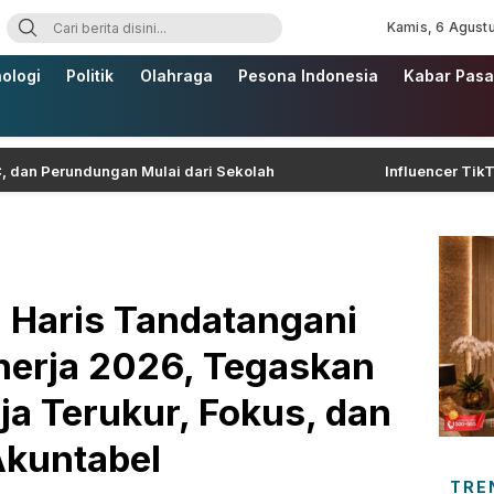
Kamis, 6 Agust
ologi
Politik
Olahraga
Pesona Indonesia
Kabar Pasa
erundungan Mulai dari Sekolah
Influencer TikTok Cesa
 Haris Tandatangani
inerja 2026, Tegaskan
a Terukur, Fokus, dan
kuntabel
TRE