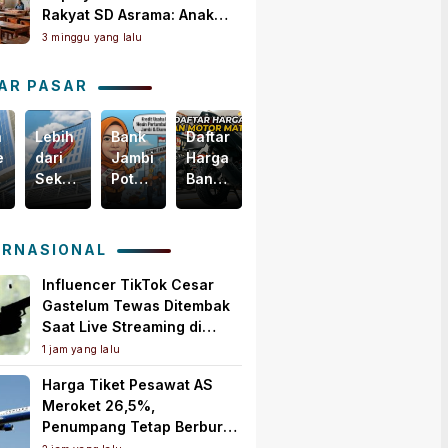
Rakyat SD Asrama: Anak
Masih Butuh Dekat Orang
3 minggu yang lalu
Tua
AR PASAR
n
Lebih
Bank
Daftar
Harga
egis
dari
Jambi
Harga
Emas
Sekadar
Potensial
Ban
Dunia
i
Bisnis,
Garap
Motor
Tertekan,
m
Yuk
Pembiayaan
Matic
Tapi
akselerasi
Intip
KUR
Terbaru,
Masih
ERNASIONAL
omi
Bagaimana
PMI,
Mulai
Bertahan
ah
Bank
Mesin
Rp150
di
Influencer TikTok Cesar
Jambi
Baru
Ribuan!
Atas
Gastelum Tewas Ditembak
Menebar
Pertumbuhan
US$
Saat Live Streaming di
Kebaikan
Ekonomi
4.000
Meksiko, Polisi Selidiki
1 jam yang lalu
untuk
Daerah
per
Motif Pembunuhan
Harga Tiket Pesawat AS
Masyarakat!
Ons
Meroket 26,5%,
Troi
Penumpang Tetap Berburu
Tiket