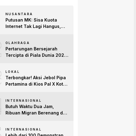
NUSANTARA
Putusan MK: Sisa Kuota
Internet Tak Lagi Hangus,
Operator Wajib Sediakan
2
Layanan Tetap Aktif!
OLAHRAGA
Pertarungan Bersejarah
Tercipta di Piala Dunia 2026:
Empat Penguasa Ranking
3
FIFA Saling Jegal
LOKAL
Terbongkar! Aksi Jebol Pipa
Pertamina di Kios Pal X Kota
Jambi Digerebek
4
INTERNASIONAL
Butuh Waktu Dua Jam,
Ribuan Migran Berenang dari
Maroko ke Spanyol
5
INTERNASIONAL
Lebih dari 100 Demonstran