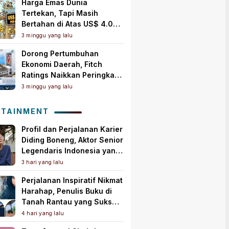
Harga Emas Dunia
Tertekan, Tapi Masih
Bertahan di Atas US$ 4.000
per Ons Troi
3 minggu yang lalu
Dorong Pertumbuhan
Ekonomi Daerah, Fitch
Ratings Naikkan Peringkat
Bank Jambi Jadi ‘A+(idn)’
3 minggu yang lalu
dengan Outlook Stabil
OTAINMENT
Profil dan Perjalanan Karier
Diding Boneng, Aktor Senior
Legendaris Indonesia yang
Meninggal Dunia
3 hari yang lalu
Perjalanan Inspiratif Nikmat
Harahap, Penulis Buku di
Tanah Rantau yang Sukses
Lewat Karya Best Seller
4 hari yang lalu