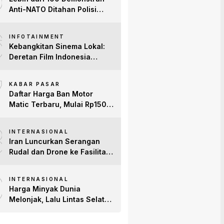
Anti-NATO Ditahan Polisi
Turki Jelang KTT di Ankara
6
INFOTAINMENT
Kebangkitan Sinema Lokal:
Deretan Film Indonesia
Terbaru 2026 yang Banjir
7
Bintang dan Dobrak Pasar
KABAR PASAR
Global
Daftar Harga Ban Motor
Matic Terbaru, Mulai Rp150
Ribuan!
8
INTERNASIONAL
Iran Luncurkan Serangan
Rudal dan Drone ke Fasilitas
AS di Teluk, Ancam Tutup
9
Selat Hormuz
INTERNASIONAL
Harga Minyak Dunia
Melonjak, Lalu Lintas Selat
Hormuz Anjlok 83% Imbas
Konflik AS-Iran