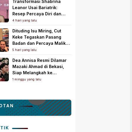
Transformasi Shabrina
Leanor Usai Bariatrik:
Resep Percaya Diri dan
Rahasia Body Shaping
4 hari yang lalu
Tampil Standout
Dituding Isu Miring, Cut
Keke Tegaskan Pasang
Badan dan Percaya Malik
Bawazier
5 hari yang lalu
Dea Annisa Resmi Dilamar
Mazaki Ahmad di Bekasi,
Siap Melangkah ke
Pelaminan
1 minggu yang lalu
OTAN
ITIK