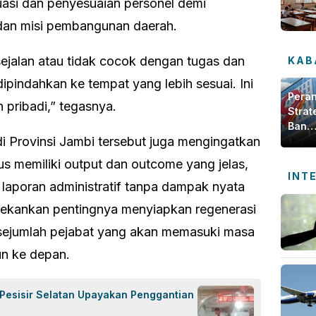
uasi dan penyesuaian personel demi
dan misi pembangunan daerah.
ejalan atau tidak cocok dengan tugas dan
KAB
ipindahkan ke tempat yang lebih sesuai. Ini
Pera
n pribadi,” tegasnya.
Strat
Bank
 di Provinsi Jambi tersebut juga mengingatkan
Jamb
dala
s memiliki output dan outcome yang jelas,
Meng
INT
Ekon
laporan administratif tanpa dampak nyata
Daer
nekankan pentingnya menyiapkan regenerasi
 sejumlah pejabat yang akan memasuki masa
un ke depan.
 Pesisir Selatan Upayakan Penggantian