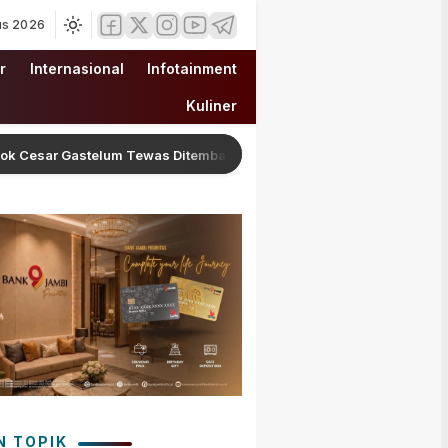
us 2026
r
Internasional
Infotainment
Kuliner
r Gastelum Tewas Ditembak Saat Live Streaming di Meksiko, Polisi S
N TOPIK