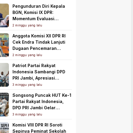
Pengunduran Diri Kepala
BGN, Komisi IX DPR:
Momentum Evaluasi
Menyeluruh Program MBG
2 minggu yang lalu
Anggota Komisi XII DPR RI
Cek Endra Tindak Lanjuti
Dugaan Pencemaran
Lingkungan PT Samudera
2 minggu yang lalu
Mahkota Mas
Patriot Partai Rakyat
Indonesia Sambangi DPD
PRI Jambi, Apresiasi
Kesiapan dan Dukung Asta
3 minggu yang lalu
Cita Presiden
Songsong Puncak HUT Ke-1
Partai Rakyat Indonesia,
DPD PRI Jambi Gelar
Perkenalan Pengurus dan
3 minggu yang lalu
Pererat Soliditas
Komisi VIII DPR RI Soroti
Sepinya Peminat Sekolah