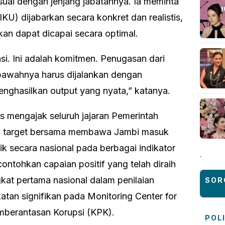
esuai dengan jenjang jabatannya. Ia meminta
(IKU) dijabarkan secara konkret dan realistis,
kan dapat dicapai secara optimal.
asi. Ini adalah komitmen. Penugasan dari
bawahnya harus dijalankan dengan
enghasilkan output yang nyata,” katanya.
is mengajak seluruh jajaran Pemerintah
iki target bersama membawa Jambi masuk
ik secara nasional pada berbagai indikator
.
ontohkan capaian positif yang telah diraih
gkat pertama nasional dalam penilaian
SOR
tan signifikan pada Monitoring Center for
mberantasan Korupsi (KPK).
POL