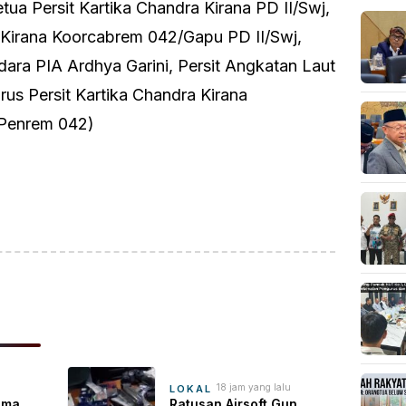
Ketua Persit Kartika Chandra Kirana PD II/Swj,
a Kirana Koorcabrem 042/Gapu PD II/Swj,
ara PIA Ardhya Garini, Persit Angkatan Laut
rus Persit Kartika Chandra Kirana
(Penrem 042)
ok
sApp
are
u
18 jam yang lalu
LOKAL
ama
Ratusan Airsoft Gun