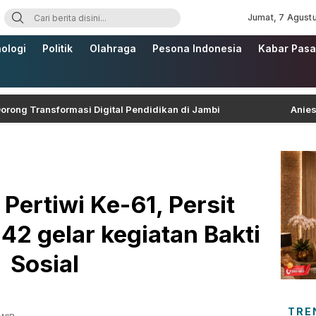
Jumat, 7 Agust
ologi
Politik
Olahraga
Pesona Indonesia
Kabar Pasa
sformasi Digital Pendidikan di Jambi
Anies Baswedan
ertiwi Ke-61, Persit
2 gelar kegiatan Bakti
Sosial
TRE