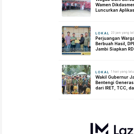
Wamen Dikdasmen
Luncurkan Aplikas
Bungo Pintar, Dor
Transformasi Digi
Pendidikan di Jam
23 jam yang la
LOKAL
Perjuangan Warg
Berbuah Hasil, D
Jambi Siapkan RD
Pemeliharaan Jal
Simpang Betung–P
1 hari yang lalu
LOKAL
Wakil Gubernur J
Bentengi Generas
dari IRET, TCC, d
Perundungan Mula
Sekolah