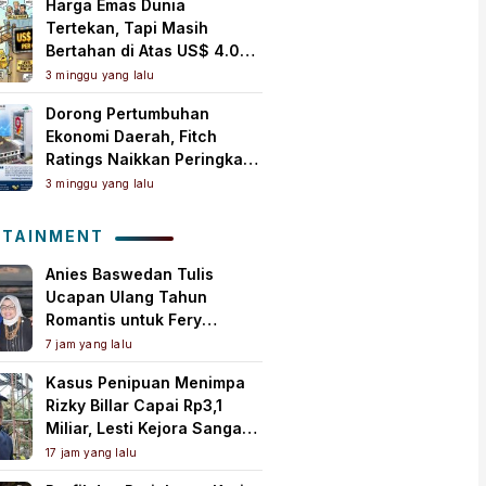
Harga Emas Dunia
Tertekan, Tapi Masih
Bertahan di Atas US$ 4.000
per Ons Troi
3 minggu yang lalu
Dorong Pertumbuhan
Ekonomi Daerah, Fitch
Ratings Naikkan Peringkat
Bank Jambi Jadi ‘A+(idn)’
3 minggu yang lalu
dengan Outlook Stabil
OTAINMENT
Anies Baswedan Tulis
Ucapan Ulang Tahun
Romantis untuk Fery
Farhati, Ungkap Syukur
7 jam yang lalu
Perjalanan Panjang
Kasus Penipuan Menimpa
Bersama
Rizky Billar Capai Rp3,1
Miliar, Lesti Kejora Sangat
Kesal
17 jam yang lalu