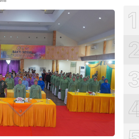
 WIB
1