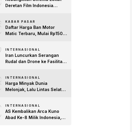
Deretan Film Indonesia
Terbaru 2026 yang Banjir
6
Bintang dan Dobrak Pasar
KABAR PASAR
Global
Daftar Harga Ban Motor
Matic Terbaru, Mulai Rp150
Ribuan!
7
INTERNASIONAL
Iran Luncurkan Serangan
Rudal dan Drone ke Fasilitas
AS di Teluk, Ancam Tutup
8
Selat Hormuz
INTERNASIONAL
Harga Minyak Dunia
Melonjak, Lalu Lintas Selat
Hormuz Anjlok 83% Imbas
9
Konflik AS-Iran
INTERNASIONAL
AS Kembalikan Arca Kuno
Abad Ke-8 Milik Indonesia,
Patung Buddha
Avalokiteshvara Tiba di