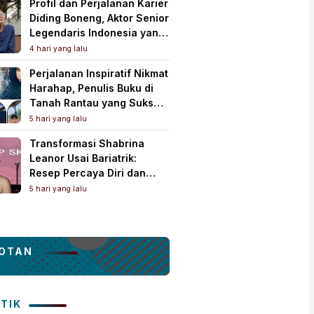
Profil dan Perjalanan Karier
Diding Boneng, Aktor Senior
Legendaris Indonesia yang
Meninggal Dunia
4 hari yang lalu
Perjalanan Inspiratif Nikmat
Harahap, Penulis Buku di
Tanah Rantau yang Sukses
Lewat Karya Best Seller
5 hari yang lalu
Transformasi Shabrina
Leanor Usai Bariatrik:
Resep Percaya Diri dan
Rahasia Body Shaping
5 hari yang lalu
Tampil Standout
OTAN
ITIK