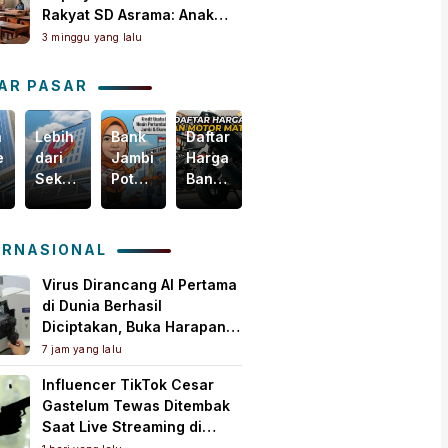
Rakyat SD Asrama: Anak
Masih Butuh Dekat Orang
3 minggu yang lalu
Tua
AR PASAR
n
Lebih
Bank
Daftar
Harga
egis
dari
Jambi
Harga
Emas
Sekadar
Potensial
Ban
Dunia
i
Bisnis,
Garap
Motor
Tertekan,
m
Yuk
Pembiayaan
Matic
Tapi
akselerasi
Intip
KUR
Terbaru,
Masih
ERNASIONAL
omi
Bagaimana
PMI,
Mulai
Bertahan
ah
Bank
Mesin
Rp150
di
Virus Dirancang AI Pertama
Jambi
Baru
Ribuan!
Atas
di Dunia Berhasil
Menebar
Pertumbuhan
US$
Diciptakan, Buka Harapan
Kebaikan
Ekonomi
4.000
Pengobatan Baru Sekaligus
7 jam yang lalu
untuk
Daerah
per
Picu Kekhawatiran
Influencer TikTok Cesar
Masyarakat!
Ons
Gastelum Tewas Ditembak
Troi
Saat Live Streaming di
Meksiko, Polisi Selidiki