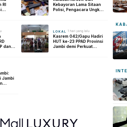
 RI
Kebayoran Lama Sitaan
i
Polisi, Pengacara Ungkap
ong
Fakta Konflik Gudang
tal
KAB
bi
lu
1 hari yang lalu
LOKAL
a
Kasrem 042/Gapu Hadiri
Pera
PRD
HUT ke-23 PPAD Provinsi
Strat
P dan
Jambi demi Perkuat
Bank
an
Sinergi Dukung Program
Jamb
intas
Pemerintah
dala
Meng
INT
ambi:
Ekon
i Jambi
Daer
an
i dari