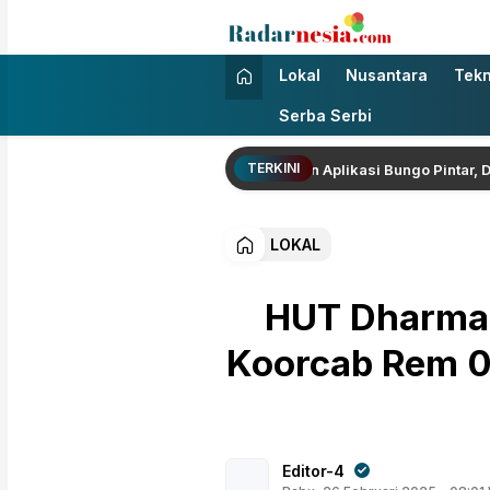
Radarnesia
Enak Dibaca
Lokal
Nusantara
Tekn
Serba Serbi
TERKINI
a Wamen Dikdasmen RI Luncurkan Aplikasi Bungo Pintar, Dorong Tran
LOKAL
HUT Dharma P
Koorcab Rem 04
Editor-4