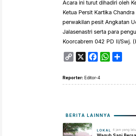
Acara ini turut dihadiri oleh 
Ketua Persit Kartika Chandr
perwakilan pesit Angkatan Ud
Jalasenastri serta para pengu
Koorcabrem 042 PD II/Swj. 
Copy
X
Facebo
What
Sh
Link
Reporter:
Editor-4
BERITA LAINNYA
4 jam yang lal
LOKAL
Wagub Sani Bers