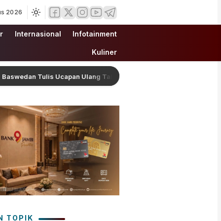
us 2026
r
Internasional
Infotainment
Kuliner
 Tulis Ucapan Ulang Tahun Romantis untuk Fery Farhati, Ungkap Sy
N TOPIK