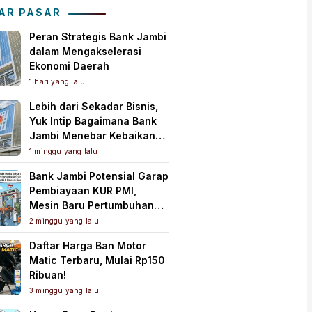
Tanah Air
AR PASAR
Peran Strategis Bank Jambi
dalam Mengakselerasi
Ekonomi Daerah
1 hari yang lalu
Lebih dari Sekadar Bisnis,
Yuk Intip Bagaimana Bank
Jambi Menebar Kebaikan
untuk Masyarakat!
1 minggu yang lalu
Bank Jambi Potensial Garap
Pembiayaan KUR PMI,
Mesin Baru Pertumbuhan
Ekonomi Daerah
2 minggu yang lalu
Daftar Harga Ban Motor
Matic Terbaru, Mulai Rp150
Ribuan!
3 minggu yang lalu