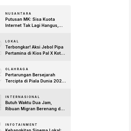
NUSANTARA
Putusan MK: Sisa Kuota
Internet Tak Lagi Hangus,
Operator Wajib Sediakan
2
Layanan Tetap Aktif!
LOKAL
Terbongkar! Aksi Jebol Pipa
Pertamina di Kios Pal X Kota
Jambi Digerebek
3
OLAHRAGA
Pertarungan Bersejarah
Tercipta di Piala Dunia 2026:
Empat Penguasa Ranking
4
FIFA Saling Jegal
INTERNASIONAL
Butuh Waktu Dua Jam,
Ribuan Migran Berenang dari
Maroko ke Spanyol
5
INFOTAINMENT
Kebangkitan Sinema Lokal: