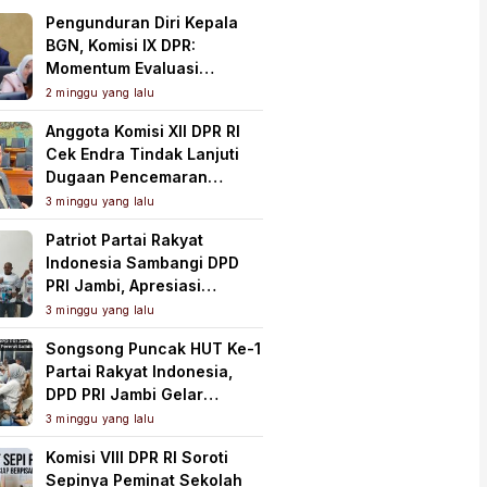
Pengunduran Diri Kepala
BGN, Komisi IX DPR:
Momentum Evaluasi
Menyeluruh Program MBG
2 minggu yang lalu
Anggota Komisi XII DPR RI
Cek Endra Tindak Lanjuti
Dugaan Pencemaran
Lingkungan PT Samudera
3 minggu yang lalu
Mahkota Mas
Patriot Partai Rakyat
Indonesia Sambangi DPD
PRI Jambi, Apresiasi
Kesiapan dan Dukung Asta
3 minggu yang lalu
Cita Presiden
Songsong Puncak HUT Ke-1
Partai Rakyat Indonesia,
DPD PRI Jambi Gelar
Perkenalan Pengurus dan
3 minggu yang lalu
Pererat Soliditas
Komisi VIII DPR RI Soroti
Sepinya Peminat Sekolah