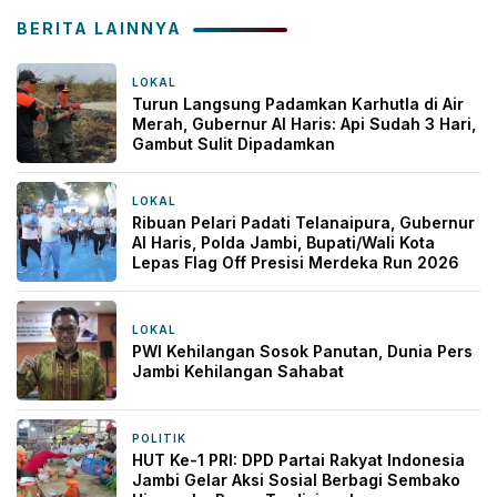
BERITA LAINNYA
LOKAL
18 jam yang lalu
Turun Langsung Padamkan Karhutla di Air
Merah, Gubernur Al Haris: Api Sudah 3 Hari,
Gambut Sulit Dipadamkan
LOKAL
18 jam yang lalu
Ribuan Pelari Padati Telanaipura, Gubernur
Al Haris, Polda Jambi, Bupati/Wali Kota
Lepas Flag Off Presisi Merdeka Run 2026
LOKAL
21 jam yang lalu
PWI Kehilangan Sosok Panutan, Dunia Pers
Jambi Kehilangan Sahabat
POLITIK
2 hari yang lalu
HUT Ke-1 PRI: DPD Partai Rakyat Indonesia
Jambi Gelar Aksi Sosial Berbagi Sembako