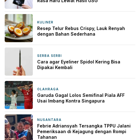
Rasa Haru Lewat Hasil USG
KULINER
2 hari yang lalu
Resep Telur Rebus Crispy, Lauk Renyah
dengan Bahan Sederhana
SERBA SERBI
2 hari yang lalu
Cara agar Eyeliner Spidol Kering Bisa
Dipakai Kembali
OLAHRAGA
2 hari yang lalu
Garuda Gagal Lolos Semifinal Piala AFF
Usai Imbang Kontra Singapura
NUSANTARA
2 hari yang lalu
Febrie Adriansyah Tersangka TPPU Jalani
Pemeriksaan di Kejagung dengan Rompi
Tahanan