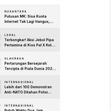
NUSANTARA
Putusan MK: Sisa Kuota
Internet Tak Lagi Hangus,
Operator Wajib Sediakan
2
Layanan Tetap Aktif!
LOKAL
Terbongkar! Aksi Jebol Pipa
Pertamina di Kios Pal X Kota
Jambi Digerebek
3
OLAHRAGA
Pertarungan Bersejarah
Tercipta di Piala Dunia 2026:
Empat Penguasa Ranking
4
FIFA Saling Jegal
INTERNASIONAL
Lebih dari 100 Demonstran
Anti-NATO Ditahan Polisi
Turki Jelang KTT di Ankara
5
INTERNASIONAL
Butuh Waktu Dua Jam,