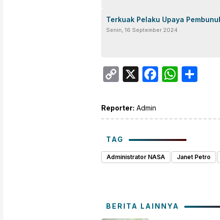
Terkuak Pelaku Upaya Pembunuh
Senin, 16 September 2024
Copy
X
Facebo
What
Sh
Link
Reporter:
Admin
TAG
Administrator NASA
Janet Petro
BERITA LAINNYA