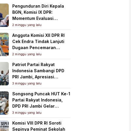
Pengunduran Diri Kepala
BGN, Komisi IX DPR:
Momentum Evaluasi
Menyeluruh Program MBG
2 minggu yang lalu
Anggota Komisi XII DPR RI
Cek Endra Tindak Lanjuti
Dugaan Pencemaran
Lingkungan PT Samudera
2 minggu yang lalu
Mahkota Mas
Patriot Partai Rakyat
Indonesia Sambangi DPD
PRI Jambi, Apresiasi
Kesiapan dan Dukung Asta
3 minggu yang lalu
Cita Presiden
Songsong Puncak HUT Ke-1
Partai Rakyat Indonesia,
DPD PRI Jambi Gelar
Perkenalan Pengurus dan
3 minggu yang lalu
Pererat Soliditas
Komisi VIII DPR RI Soroti
Sepinya Peminat Sekolah