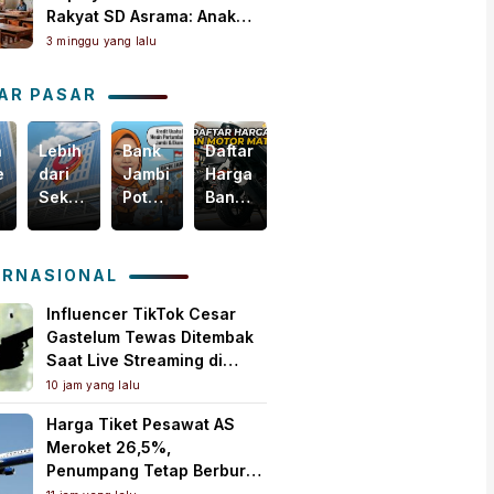
Rakyat SD Asrama: Anak
Masih Butuh Dekat Orang
3 minggu yang lalu
Tua
AR PASAR
n
Lebih
Bank
Daftar
Harga
egis
dari
Jambi
Harga
Emas
Sekadar
Potensial
Ban
Dunia
i
Bisnis,
Garap
Motor
Tertekan,
m
Yuk
Pembiayaan
Matic
Tapi
akselerasi
Intip
KUR
Terbaru,
Masih
ERNASIONAL
omi
Bagaimana
PMI,
Mulai
Bertahan
ah
Bank
Mesin
Rp150
di
Influencer TikTok Cesar
Jambi
Baru
Ribuan!
Atas
Gastelum Tewas Ditembak
Menebar
Pertumbuhan
US$
Saat Live Streaming di
Kebaikan
Ekonomi
4.000
Meksiko, Polisi Selidiki
10 jam yang lalu
untuk
Daerah
per
Motif Pembunuhan
Harga Tiket Pesawat AS
Masyarakat!
Ons
Meroket 26,5%,
Troi
Penumpang Tetap Berburu
Tiket