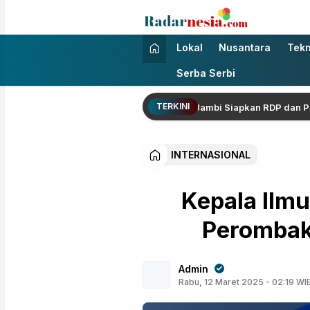
Radarnesia
Enak Dibaca
Lokal
Nusantara
Tekn
Serba Serbi
TERKINI
angan Warga Berbuah Hasil, DPRD Jambi Siapkan RDP dan Pemelihar
INTERNASIONAL
Kepala Ilm
Perombak
Admin
Rabu, 12 Maret 2025 - 02:19 WI