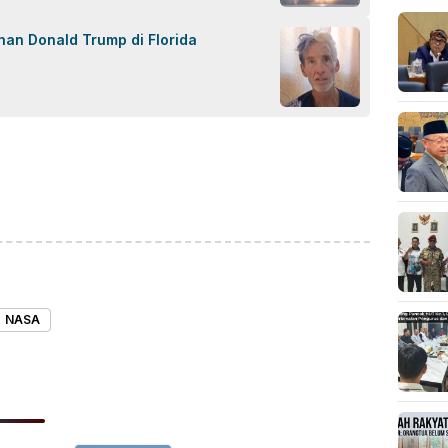
an Donald Trump di Florida
ok
sApp
are
NASA