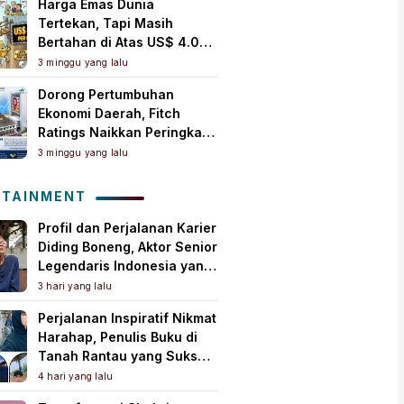
Harga Emas Dunia
Tertekan, Tapi Masih
Bertahan di Atas US$ 4.000
per Ons Troi
3 minggu yang lalu
Dorong Pertumbuhan
Ekonomi Daerah, Fitch
Ratings Naikkan Peringkat
Bank Jambi Jadi ‘A+(idn)’
3 minggu yang lalu
dengan Outlook Stabil
OTAINMENT
Profil dan Perjalanan Karier
Diding Boneng, Aktor Senior
Legendaris Indonesia yang
Meninggal Dunia
3 hari yang lalu
Perjalanan Inspiratif Nikmat
Harahap, Penulis Buku di
Tanah Rantau yang Sukses
Lewat Karya Best Seller
4 hari yang lalu