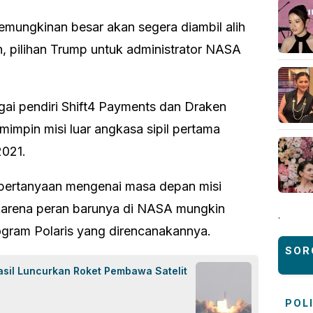
emungkinan besar akan segera diambil alih
n, pilihan Trump untuk administrator NASA
gai pendiri Shift4 Payments dan Draken
mimpin misi luar angkasa sipil pertama
021.
 pertanyaan mengenai masa depan misi
karena peran barunya di NASA mungkin
.
gram Polaris yang direncanakannya.
SOR
asil Luncurkan Roket Pembawa Satelit
POL