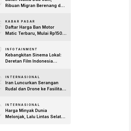
Ribuan Migran Berenang dari
Maroko ke Spanyol
6
KABAR PASAR
Daftar Harga Ban Motor
Matic Terbaru, Mulai Rp150
Ribuan!
7
INFOTAINMENT
Kebangkitan Sinema Lokal:
Deretan Film Indonesia
Terbaru 2026 yang Banjir
8
Bintang dan Dobrak Pasar
INTERNASIONAL
Global
Iran Luncurkan Serangan
Rudal dan Drone ke Fasilitas
AS di Teluk, Ancam Tutup
9
Selat Hormuz
INTERNASIONAL
Harga Minyak Dunia
Melonjak, Lalu Lintas Selat
Hormuz Anjlok 83% Imbas
Konflik AS-Iran