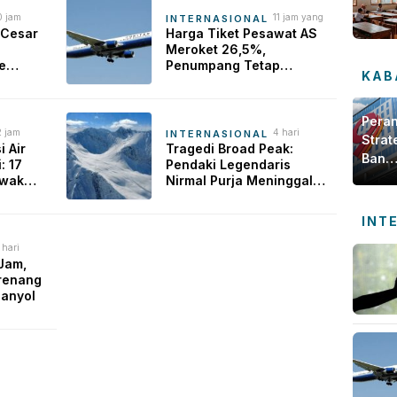
0 jam
11 jam yang
INTERNASIONAL
ang lalu
lalu
 Cesar
Harga Tiket Pesawat AS
Meroket 26,5%,
e
Penumpang Tetap
KAB
iko,
Berburu Tiket
f
Pera
2 jam
4 hari
INTERNASIONAL
Strat
ang lalu
yang lalu
i Air
Tragedi Broad Peak:
Bank
: 17
Pendaki Legendaris
Jamb
Awak
Nirmal Purja Meninggal
dala
e Rumah
Dunia Dihantam Longsor
Salju di Pakistan
Meng
INT
Ekon
 hari
Daer
ang lalu
Jam,
renang
panyol