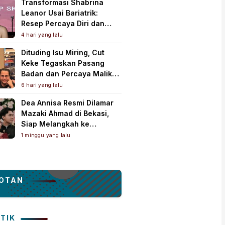
Transformasi Shabrina
Leanor Usai Bariatrik:
Resep Percaya Diri dan
Rahasia Body Shaping
4 hari yang lalu
Tampil Standout
Dituding Isu Miring, Cut
Keke Tegaskan Pasang
Badan dan Percaya Malik
Bawazier
6 hari yang lalu
Dea Annisa Resmi Dilamar
Mazaki Ahmad di Bekasi,
Siap Melangkah ke
Pelaminan
1 minggu yang lalu
OTAN
ITIK