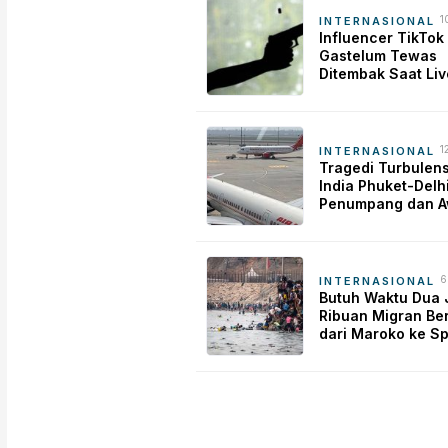
1
INTERNASIONAL
y
Influencer TikTok
Gastelum Tewas
Ditembak Saat Liv
Streaming di Meks
Polisi Selidiki Moti
Pembunuhan
1
INTERNASIONAL
y
Tragedi Turbulens
India Phuket-Delhi
Penumpang dan 
Kabin Dilarikan k
Sakit
6
INTERNASIONAL
y
Butuh Waktu Dua 
Ribuan Migran Be
dari Maroko ke S