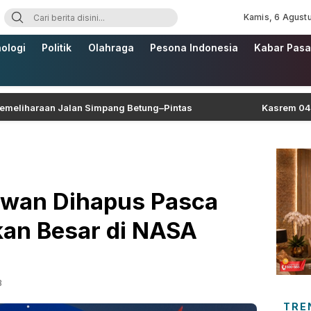
Kamis, 6 Agust
ologi
Politik
Olahraga
Pesona Indonesia
Kabar Pasa
aan Jalan Simpang Betung–Pintas
Kasrem 042/Gapu Ha
uwan Dihapus Pasca
an Besar di NASA
B
TRE