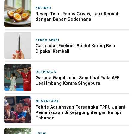
KULINER
1 hari yang lalu
Resep Telur Rebus Crispy, Lauk Renyah
dengan Bahan Sederhana
SERBA SERBI
1 hari yang lalu
Cara agar Eyeliner Spidol Kering Bisa
Dipakai Kembali
OLAHRAGA
2 hari yang lalu
Garuda Gagal Lolos Semifinal Piala AFF
Usai Imbang Kontra Singapura
NUSANTARA
2 hari yang lalu
Febrie Adriansyah Tersangka TPPU Jalani
Pemeriksaan di Kejagung dengan Rompi
Tahanan
LOKAL
2 hari yang lalu