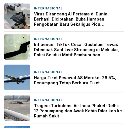
INTERNASIONAL
2 hari yang lalu
Virus Dirancang AI Pertama di Dunia
Berhasil Diciptakan, Buka Harapan
Pengobatan Baru Sekaligus Picu
Kekhawatiran
INTERNASIONAL
3 hari yang lalu
Influencer TikTok Cesar Gastelum Tewas
Ditembak Saat Live Streaming di Meksiko,
Polisi Selidiki Motif Pembunuhan
INTERNASIONAL
3 hari yang lalu
Harga Tiket Pesawat AS Meroket 26,5%,
Penumpang Tetap Berburu Tiket
INTERNASIONAL
3 hari yang lalu
Tragedi Turbulensi Air India Phuket-Delhi:
17 Penumpang dan Awak Kabin Dilarikan ke
Rumah Sakit