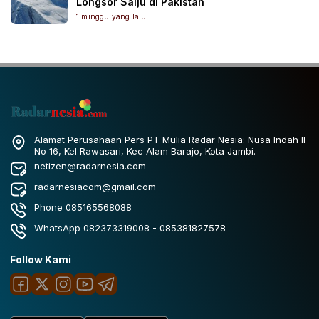
Longsor Salju di Pakistan
1 minggu yang lalu
Alamat Perusahaan Pers PT Mulia Radar Nesia: Nusa Indah II
No 16, Kel Rawasari, Kec Alam Barajo, Kota Jambi.
netizen@radarnesia.com
radarnesiacom@gmail.com
Phone 085165568088
WhatsApp 082373319008 - 085381827578
Follow Kami