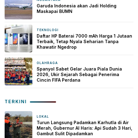
2 minggu yang lalu
Garuda Indonesia akan Jadi Holding
Maskapai BUMN
TEKNOLOGI
2 minggu yang lalu
Daftar HP Baterai 7000 mAh Harga 1 Jutaan
Terbaik, Tetap Nyala Seharian Tanpa
Khawatir Ngedrop
OLAHRAGA
3 minggu yang lalu
Spanyol Sabet Gelar Juara Piala Dunia
2026, Ukir Sejarah Sebagai Penerima
Cincin FIFA Perdana
TERKINI
LOKAL
3 jam yang lalu
Turun Langsung Padamkan Karhutla di Air
Merah, Gubernur Al Haris: Api Sudah 3 Hari,
Gambut Sulit Dipadamkan