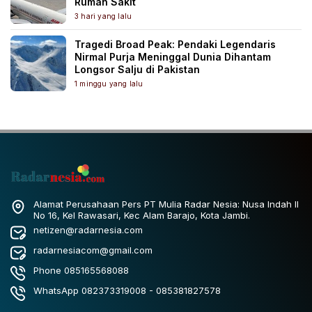
Rumah Sakit
3 hari yang lalu
Tragedi Broad Peak: Pendaki Legendaris
Nirmal Purja Meninggal Dunia Dihantam
Longsor Salju di Pakistan
1 minggu yang lalu
Alamat Perusahaan Pers PT Mulia Radar Nesia: Nusa Indah II
No 16, Kel Rawasari, Kec Alam Barajo, Kota Jambi.
netizen@radarnesia.com
radarnesiacom@gmail.com
Phone 085165568088
WhatsApp 082373319008 - 085381827578