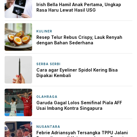
Irish Bella Hamil Anak Pertama, Ungkap
Rasa Haru Lewat Hasil USG
KULINER
1 hari yang lalu
Resep Telur Rebus Crispy, Lauk Renyah
dengan Bahan Sederhana
SERBA SERBI
1 hari yang lalu
Cara agar Eyeliner Spidol Kering Bisa
Dipakai Kembali
OLAHRAGA
2 hari yang lalu
Garuda Gagal Lolos Semifinal Piala AFF
Usai Imbang Kontra Singapura
NUSANTARA
2 hari yang lalu
Febrie Adriansyah Tersangka TPPU Jalani