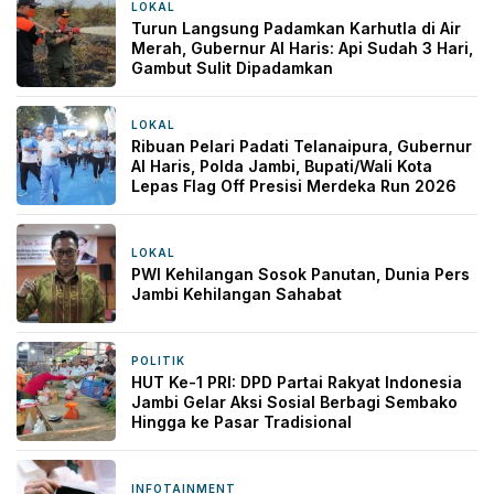
LOKAL
2 jam yang lalu
Turun Langsung Padamkan Karhutla di Air
Merah, Gubernur Al Haris: Api Sudah 3 Hari,
Gambut Sulit Dipadamkan
LOKAL
2 jam yang lalu
Ribuan Pelari Padati Telanaipura, Gubernur
Al Haris, Polda Jambi, Bupati/Wali Kota
Lepas Flag Off Presisi Merdeka Run 2026
LOKAL
5 jam yang lalu
PWI Kehilangan Sosok Panutan, Dunia Pers
Jambi Kehilangan Sahabat
POLITIK
1 hari yang lalu
HUT Ke-1 PRI: DPD Partai Rakyat Indonesia
Jambi Gelar Aksi Sosial Berbagi Sembako
Hingga ke Pasar Tradisional
INFOTAINMENT
1 hari yang lalu