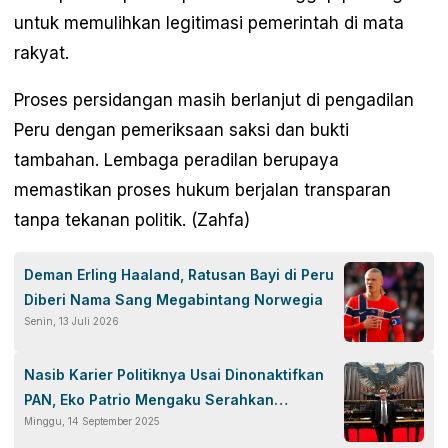
untuk memulihkan legitimasi pemerintah di mata
rakyat.
Proses persidangan masih berlanjut di pengadilan
Peru dengan pemeriksaan saksi dan bukti
tambahan. Lembaga peradilan berupaya
memastikan proses hukum berjalan transparan
tanpa tekanan politik. (Zahfa)
Deman Erling Haaland, Ratusan Bayi di Peru
Diberi Nama Sang Megabintang Norwegia
Senin, 13 Juli 2026
Nasib Karier Politiknya Usai Dinonaktifkan
PAN, Eko Patrio Mengaku Serahkan
Minggu, 14 September 2025
Keputusan pada Zulhas