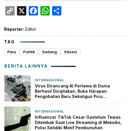
Copy
X
Facebook
WhatsApp
Share
Link
Reporter:
Editor
TAG
Peru
Politik
Sedang
Situasi
BERITA LAINNYA
INTERNASIONAL
9 jam yang lalu
Virus Dirancang AI Pertama di Dunia
Berhasil Diciptakan, Buka Harapan
Pengobatan Baru Sekaligus Picu
Kekhawatiran
INTERNASIONAL
1 hari yang lalu
Influencer TikTok Cesar Gastelum Tewas
Ditembak Saat Live Streaming di Meksiko,
Polisi Selidiki Motif Pembunuhan