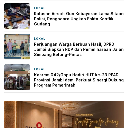
LOKAL
21 jam yang lalu
Ratusan Airsoft Gun Kebayoran Lama Sitaan
Polisi, Pengacara Ungkap Fakta Konflik
Gudang
LOKAL
1 hari yang lalu
Perjuangan Warga Berbuah Hasil, DPRD
Jambi Siapkan RDP dan Pemeliharaan Jalan
Simpang Betung–Pintas
LOKAL
1 hari yang lalu
Kasrem 042/Gapu Hadiri HUT ke-23 PPAD
Provinsi Jambi demi Perkuat Sinergi Dukung
Program Pemerintah