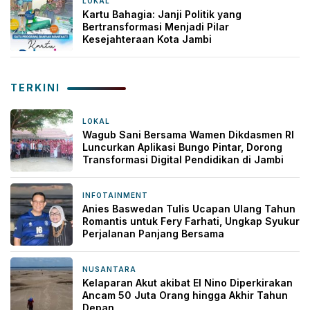
LOKAL
10 November 2025
Kartu Bahagia: Janji Politik yang
Bertransformasi Menjadi Pilar
Kesejahteraan Kota Jambi
TERKINI
LOKAL
6 jam yang lalu
Wagub Sani Bersama Wamen Dikdasmen RI
Luncurkan Aplikasi Bungo Pintar, Dorong
Transformasi Digital Pendidikan di Jambi
INFOTAINMENT
9 jam yang lalu
Anies Baswedan Tulis Ucapan Ulang Tahun
Romantis untuk Fery Farhati, Ungkap Syukur
Perjalanan Panjang Bersama
NUSANTARA
9 jam yang lalu
Kelaparan Akut akibat El Nino Diperkirakan
Ancam 50 Juta Orang hingga Akhir Tahun
Depan