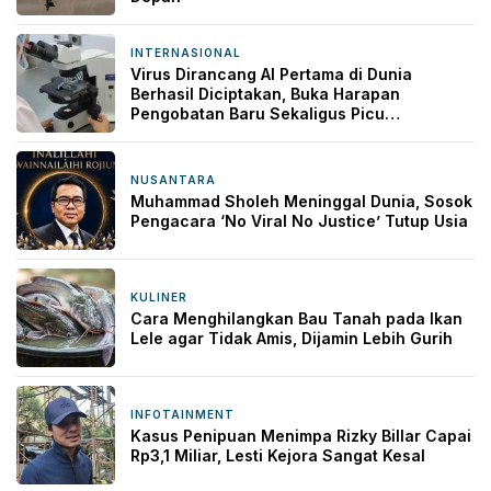
INTERNASIONAL
9 jam yang lalu
Virus Dirancang AI Pertama di Dunia
Berhasil Diciptakan, Buka Harapan
Pengobatan Baru Sekaligus Picu
Kekhawatiran
NUSANTARA
9 jam yang lalu
Muhammad Sholeh Meninggal Dunia, Sosok
Pengacara ‘No Viral No Justice’ Tutup Usia
KULINER
10 jam yang lalu
Cara Menghilangkan Bau Tanah pada Ikan
Lele agar Tidak Amis, Dijamin Lebih Gurih
INFOTAINMENT
19 jam yang lalu
Kasus Penipuan Menimpa Rizky Billar Capai
Rp3,1 Miliar, Lesti Kejora Sangat Kesal